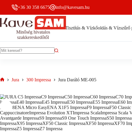
005
Skip
mennyiség
+36 30 358 6675
info@kavesam.hu
to
content
Tisztítás & Vízkőoldás & Vízszűrő 
Minőség hivatalos
szakkereskedőtől
No
results
Jura
300 Impressa
Jura Daráló ME-005
Home