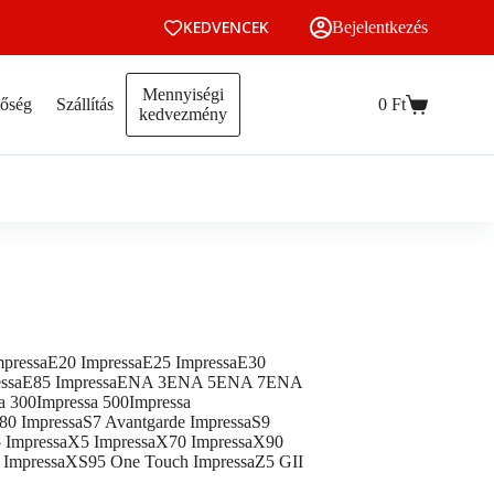
KEDVENCEK
Bejelentkezés
Mennyiségi
tőség
Szállítás
0
Ft
Kosár
kedvezmény