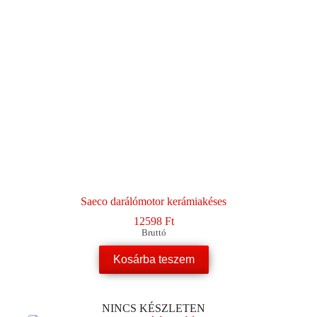
Saeco darálómotor kerámiakéses
12598
Ft
Bruttó
Kosárba teszem
NINCS KÉSZLETEN