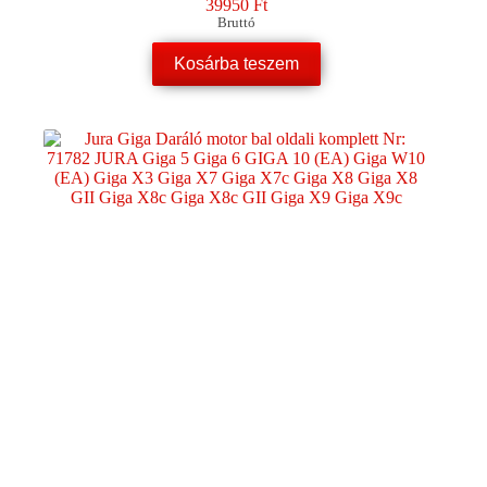
39950
Ft
Bruttó
Kosárba teszem