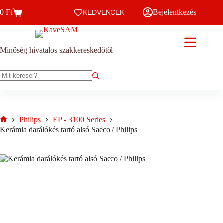
Skip
0
Ft
Bejelentkezés
to
KEDVENCEK
Kosár
content
Minőség hivatalos szakkereskedőtől
No
results
Philips
EP - 3100 Series
Home
Kerámia darálókés tartó alsó Saeco / Philips