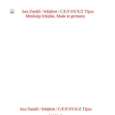
Jura Daráló / felújított / C/E/F/J/S/X/Z Típus