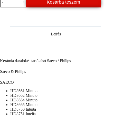
Kosárba teszem
darálókés
tartó
alsó
Saeco
/
Philips
mennyiség
Leírás
Kerámia darálókés tartó alsó Saeco / Philips
Saeco & Philips
SAECO
HD8661 Minuto
HD8662 Minuto
HD8664 Minuto
HD8665 Minuto
HD8750 Intuita
HD8751 Intelia