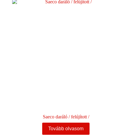
Saeco daráló / felújított /
Tovább olvasom