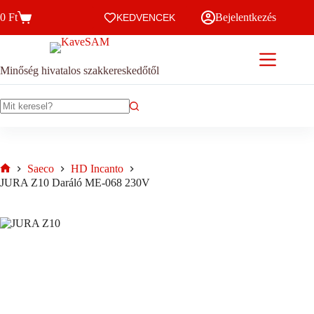
Skip
0
Ft
Bejelentkezés
to
KEDVENCEK
Kosár
content
Minőség hivatalos szakkereskedőtől
No
results
Saeco
HD Incanto
Home
JURA Z10 Daráló ME-068 230V