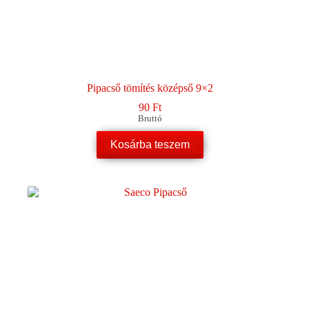
Pipacső tömítés középső 9×2
90
Ft
Bruttó
Kosárba teszem