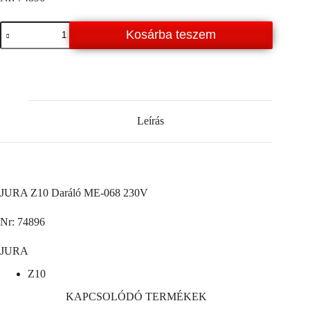
JURA
Kosárba teszem
Z10
Daráló
ME-
068
230V
mennyiség
Leírás
JURA Z10 Daráló ME-068 230V
Nr: 74896
JURA
Z10
KAPCSOLÓDÓ TERMÉKEK