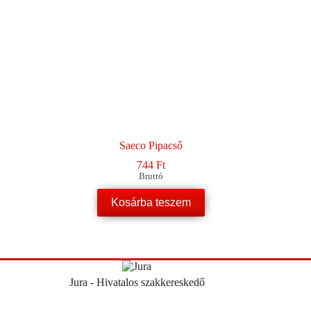
Saeco Pipacső
744
Ft
Bruttó
Kosárba teszem
Jura - Hivatalos szakkereskedő