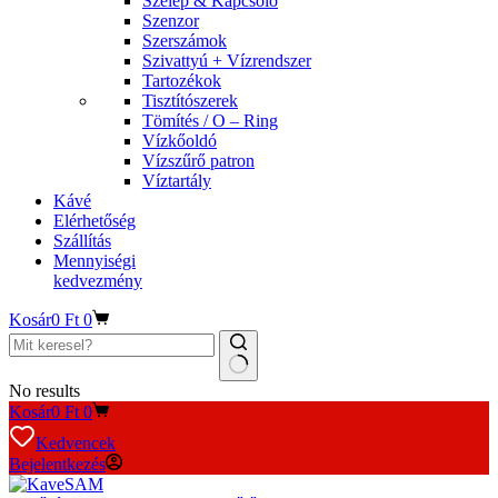
Szelep & Kapcsoló
Szenzor
Szerszámok
Szivattyú + Vízrendszer
Tartozékok
Tisztítószerek
Tömítés / O – Ring
Vízkőoldó
Vízszűrő patron
Víztartály
Kávé
Elérhetőség
Szállítás
Mennyiségi
kedvezmény
Kosár
0
Ft
0
No results
Kosár
0
Ft
0
Kedvencek
Bejelentkezés