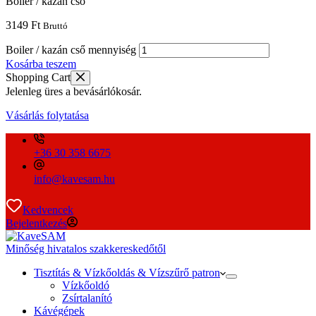
Boiler / kazán cső
3149
Ft
Bruttó
Boiler / kazán cső mennyiség
Kosárba teszem
Shopping Cart
Jelenleg üres a bevásárlókosár.
Vásárlás folytatása
+36 30 358 6675
info@kavesam.hu
Kedvencek
Bejelentkezés
Minőség hivatalos szakkereskedőtől
Tisztítás & Vízkőoldás & Vízszűrő patron
Vízkőoldó
Zsírtalanító
Kávégépek