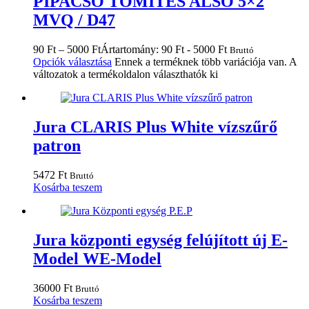
PIPACSŐ TÖMÍTÉS ALSÓ 5×2
MVQ / D47
90
Ft
–
5000
Ft
Ártartomány: 90 Ft - 5000 Ft
Bruttó
Opciók választása
Ennek a terméknek több variációja van. A
változatok a termékoldalon választhatók ki
Jura CLARIS Plus White vízszűrő
patron
5472
Ft
Bruttó
Kosárba teszem
Jura központi egység felújított új E-
Model WE-Model
36000
Ft
Bruttó
Kosárba teszem