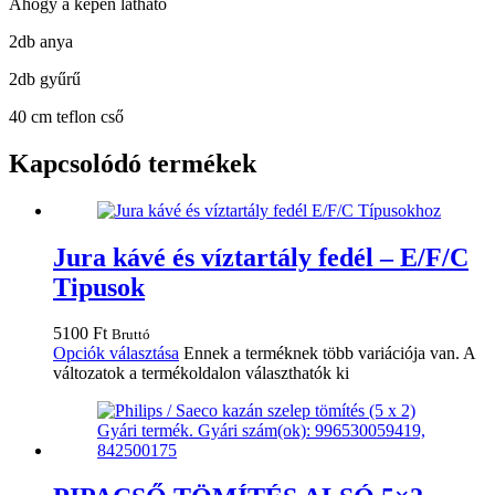
Ahogy a képen látható
2db anya
2db gyűrű
40 cm teflon cső
Kapcsolódó termékek
Jura kávé és víztartály fedél – E/F/C
Tipusok
5100
Ft
Bruttó
Opciók választása
Ennek a terméknek több variációja van. A
változatok a termékoldalon választhatók ki