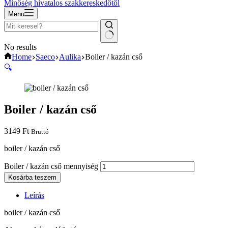
Minőség hivatalos szakkereskedőtől
Menu
No results
Home
Saeco
Aulika
Boiler / kazán cső
🔍
Boiler / kazán cső
3149
Ft
Bruttó
boiler / kazán cső
Boiler / kazán cső mennyiség
Kosárba teszem
Leírás
boiler / kazán cső