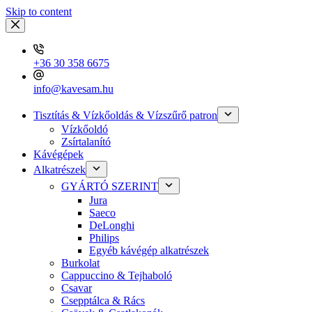
Skip to content
+36 30 358 6675
info@kavesam.hu
Tisztítás & Vízkőoldás & Vízszűrő patron
Vízkőoldó
Zsírtalanító
Kávégépek
Alkatrészek
GYÁRTÓ SZERINT
Jura
Saeco
DeLonghi
Philips
Egyéb kávégép alkatrészek
Burkolat
Cappuccino & Tejhaboló
Csavar
Csepptálca & Rács