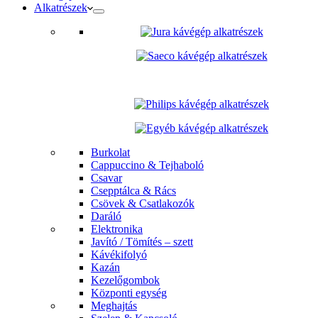
Alkatrészek
Burkolat
Cappuccino & Tejhaboló
Csavar
Csepptálca & Rács
Csövek & Csatlakozók
Daráló
Elektronika
Javító / Tömítés – szett
Kávékifolyó
Kazán
Kezelőgombok
Központi egység
Meghajtás