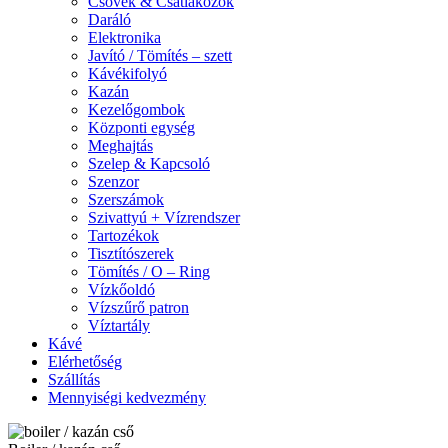
Csövek & Csatlakozók
Daráló
Elektronika
Javító / Tömítés – szett
Kávékifolyó
Kazán
Kezelőgombok
Központi egység
Meghajtás
Szelep & Kapcsoló
Szenzor
Szerszámok
Szivattyú + Vízrendszer
Tartozékok
Tisztítószerek
Tömítés / O – Ring
Vízkőoldó
Vízszűrő patron
Víztartály
Kávé
Elérhetőség
Szállítás
Mennyiségi kedvezmény