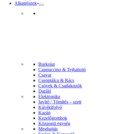
Alkatrészek
Burkolat
Cappuccino & Tejhaboló
Csavar
Csepptálca & Rács
Csövek & Csatlakozók
Daráló
Elektronika
Javító / Tömítés – szett
Kávékifolyó
Kazán
Kezelőgombok
Központi egység
Meghajtás