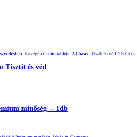
 Tisztít és véd
rémium minőség – 1db