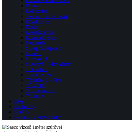
Csövek & Csatlakozók
Daráló
Elektronika
Javító / Tömítés – szett
Kávékifolyó
Kazán
Kezelőgombok
Központi egység
Meghajtás
Szelep & Kapcsoló
Szenzor
Szerszámok
Szivattyú + Vízrendszer
Tartozékok
Tisztítószerek
Tömítés / O – Ring
Vízkőoldó
Vízszűrő patron
Víztartály
Kávé
Elérhetőség
Szállítás
Mennyiségi kedvezmény