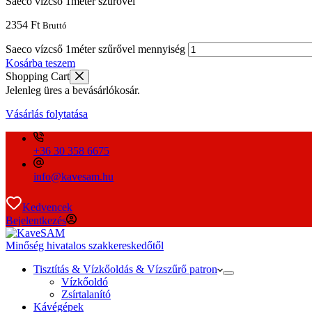
Saeco vízcső 1méter szűrővel
2354
Ft
Bruttó
Saeco vízcső 1méter szűrővel mennyiség
Kosárba teszem
Shopping Cart
Jelenleg üres a bevásárlókosár.
Vásárlás folytatása
+36 30 358 6675
info@kavesam.hu
Kedvencek
Bejelentkezés
Minőség hivatalos szakkereskedőtől
Tisztítás & Vízkőoldás & Vízszűrő patron
Vízkőoldó
Zsírtalanító
Kávégépek