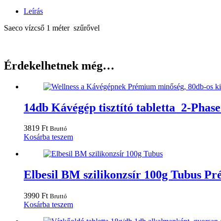
Leírás
Saeco vízcső 1 méter szűrővel
Érdekelhetnek még…
14db Kávégép tisztító tabletta 2-Phasen
3819
Ft
Bruttó
Kosárba teszem
Elbesil BM szilikonzsír 100g Tubus P
3990
Ft
Bruttó
Kosárba teszem