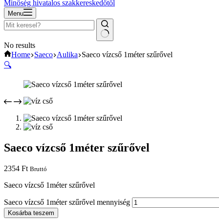
Minőség hivatalos szakkereskedőtől
Menu
No results
Home
Saeco
Aulika
Saeco vízcső 1méter szűrővel
🔍
Saeco vízcső 1méter szűrővel
2354
Ft
Bruttó
Saeco vízcső 1méter szűrővel
Saeco vízcső 1méter szűrővel mennyiség
Kosárba teszem