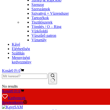
Szelep & Kapcsoló
Szenzor
Szerszámok
Szivattyú + Vízrendszer
Tartozékok
Tisztítószerek
Tömítés / O – Ring
Vízkőoldó
Vízszűrő patron
Víztartály
Kávé
Elérhetőség
Szállítás
Mennyiségi
kedvezmény
Kosár
0
Ft
0
No results
Kosár
0
Ft
0
Kedvencek
Bejelentkezés