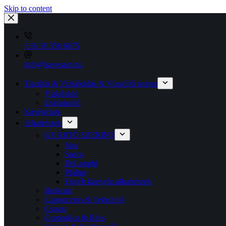
Skip to content
+36 30 358 6675
info@kavesam.hu
Tisztítás & Vízkőoldás & Vízszűrő patron
Vízkőoldó
Zsírtalanító
Kávégépek
Alkatrészek
GYÁRTÓ SZERINT
Jura
Saeco
DeLonghi
Philips
Egyéb kávégép alkatrészek
Burkolat
Cappuccino & Tejhaboló
Csavar
Csepptálca & Rács