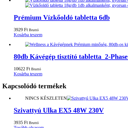
Prémium Vízkőoldó tabletta 6db
3929
Ft
Bruttó
Kosárba teszem
80db Kávégép tisztító tabletta 2-Phasen
10622
Ft
Bruttó
Kosárba teszem
Kapcsolódó termékek
NINCS KÉSZLETEN
Szivattyú Ulka EX5 48W 230V
3935
Ft
Bruttó
Tovább olvasom