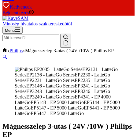
results
Kedvencek
Bejelentkezés
Minőség hivatalos szakkereskedőtől
Menu
No
Home
Philips
Mágnesszelep 3-utas ( 24V /10W ) Philips EP
results
🔍
Mágnesszelep 3-utas ( 24V /10W ) Philips
EP