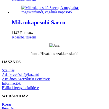
Mikrokapcsoló Saeco
1142
Ft
Bruttó
Kosárba teszem
Jura - Hivatalos szakkereskedő
HASZNOS
Szállítás
Adatkezelési tájékoztató
Általános Szerződési Feltételek
Információk
Elállási igény beküldése
WEBÁRUHÁZ
Kosár
Pénztár