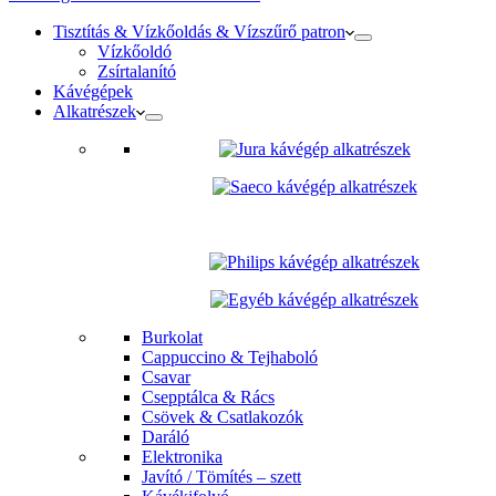
Tisztítás & Vízkőoldás & Vízszűrő patron
Vízkőoldó
Zsírtalanító
Kávégépek
Alkatrészek
Burkolat
Cappuccino & Tejhaboló
Csavar
Csepptálca & Rács
Csövek & Csatlakozók
Daráló
Elektronika
Javító / Tömítés – szett