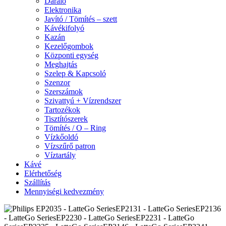
Daráló
Elektronika
Javító / Tömítés – szett
Kávékifolyó
Kazán
Kezelőgombok
Központi egység
Meghajtás
Szelep & Kapcsoló
Szenzor
Szerszámok
Szivattyú + Vízrendszer
Tartozékok
Tisztítószerek
Tömítés / O – Ring
Vízkőoldó
Vízszűrő patron
Víztartály
Kávé
Elérhetőség
Szállítás
Mennyiségi kedvezmény