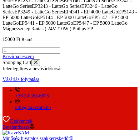
Mágnesszelep 3-utas ( 24V /10W ) Philips EP
15000
Ft
Bruttó
Mágnesszelep
3-
Ennek
Kosárba teszem
utas
a
Shopping Cart
(
terméknek
Jelenleg üres a bevásárlókosár.
24V
több
/10W
variációja
Vásárlás folytatása
)
van.
Philips
A
EP
változatok
+36 30 358 6675
mennyiség
a
termékoldalon
info@kavesam.hu
választhatók
ki
Kedvencek
Bejelentkezés
Minőség hivatalos szakkereskedőtől