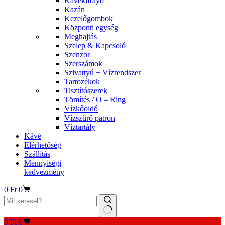
Kávékifolyó
Kazán
Kezelőgombok
Központi egység
Meghajtás
Szelep & Kapcsoló
Szenzor
Szerszámok
Szivattyú + Vízrendszer
Tartozékok
Tisztítószerek
Tömítés / O – Ring
Vízkőoldó
Vízszűrő patron
Víztartály
Kávé
Elérhetőség
Szállítás
Mennyiségi
kedvezmény
Kosár
0
Ft
0
No
Kosár
0
Ft
0