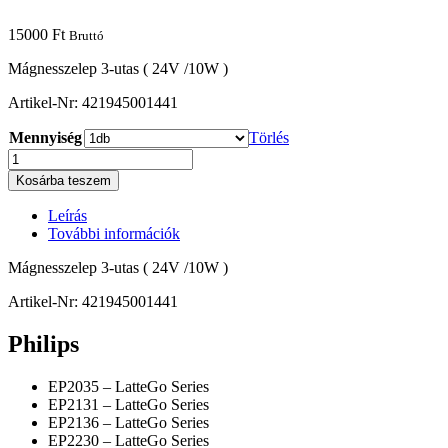
15000
Ft
Bruttó
Mágnesszelep 3-utas ( 24V /10W )
Artikel-Nr: 421945001441
Mennyiség
Törlés
Mágnesszelep
3-
Kosárba teszem
utas
(
Leírás
24V
További információk
/10W
)
Mágnesszelep 3-utas ( 24V /10W )
Philips
EP
Artikel-Nr: 421945001441
mennyiség
Philips
EP2035 – LatteGo Series
EP2131 – LatteGo Series
EP2136 – LatteGo Series
EP2230 – LatteGo Series