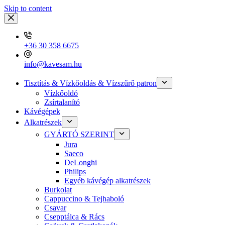
Skip to content
+36 30 358 6675
info@kavesam.hu
Tisztítás & Vízkőoldás & Vízszűrő patron
Vízkőoldó
Zsírtalanító
Kávégépek
Alkatrészek
GYÁRTÓ SZERINT
Jura
Saeco
DeLonghi
Philips
Egyéb kávégép alkatrészek
Burkolat
Cappuccino & Tejhaboló
Csavar
Csepptálca & Rács