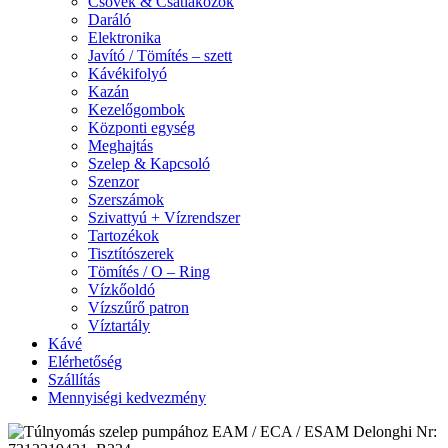
Csövek & Csatlakozók
Daráló
Elektronika
Javító / Tömítés – szett
Kávékifolyó
Kazán
Kezelőgombok
Központi egység
Meghajtás
Szelep & Kapcsoló
Szenzor
Szerszámok
Szivattyú + Vízrendszer
Tartozékok
Tisztítószerek
Tömítés / O – Ring
Vízkőoldó
Vízszűrő patron
Víztartály
Kávé
Elérhetőség
Szállítás
Mennyiségi kedvezmény