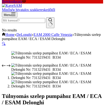
Bejelentkezés
Minőség hivatalos szakkereskedőtől
Menu
No results
Home
DeLonghi
EAM 2000 Caffe Venezia
Túlnyomás szelep
pumpához EAM / ECA / ESAM Delonghi
🔍
Túlnyomás szelep pumpához EAM / ECA
/ ESAM Delonghi