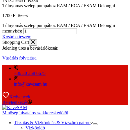
Túlnyomás szelep pumpához EAM / ECA / ESAM Delonghi
1700
Ft
Bruttó
Túlnyomás szelep pumpához EAM / ECA / ESAM Delonghi
mennyiség
Kosárba teszem
Shopping Cart
Jelenleg üres a bevásárlókosár.
Vásárlás folytatása
+36 30 358 6675
info@kavesam.hu
Kedvencek
Bejelentkezés
Minőség hivatalos szakkereskedőtől
Tisztítás & Vízkőoldás & Vízszűrő patron
Vízkőoldó