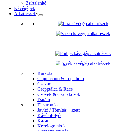
Zsírtalanító
Kávégépek
Alkatrészek
Burkolat
Cappuccino & Tejhaboló
Csavar
Csepptálca & Rács
Csövek & Csatlakozók
Daráló
Elektronika
Javító / Tömítés – szett
Kávékifolyó
Kazán
Kezelőgombok