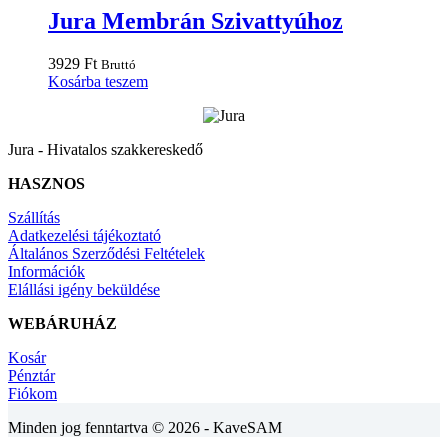
Jura Membrán Szivattyúhoz
3929
Ft
Bruttó
Kosárba teszem
Jura - Hivatalos szakkereskedő
HASZNOS
Szállítás
Adatkezelési tájékoztató
Általános Szerződési Feltételek
Információk
Elállási igény beküldése
WEBÁRUHÁZ
Kosár
Pénztár
Fiókom
Minden jog fenntartva © 2026 - KaveSAM