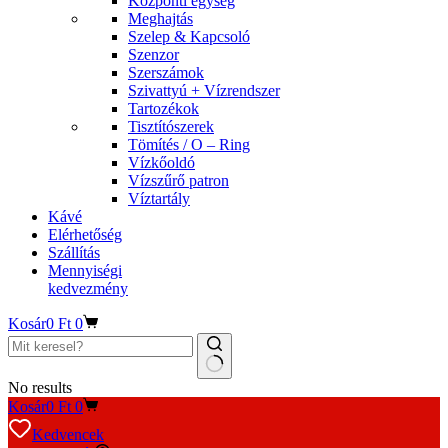
Központi egység
Meghajtás
Szelep & Kapcsoló
Szenzor
Szerszámok
Szivattyú + Vízrendszer
Tartozékok
Tisztítószerek
Tömítés / O – Ring
Vízkőoldó
Vízszűrő patron
Víztartály
Kávé
Elérhetőség
Szállítás
Mennyiségi
kedvezmény
Kosár
0
Ft
0
No results
Kosár
0
Ft
0
Kedvencek