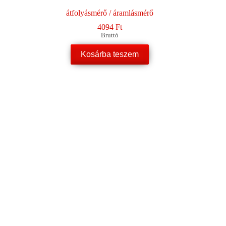
átfolyásmérő / áramlásmérő
4094
Ft
Bruttó
Kosárba teszem