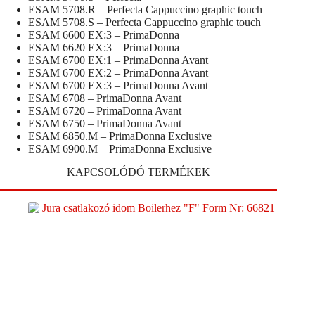
ESAM 5708.R – Perfecta Cappuccino graphic touch
ESAM 5708.S – Perfecta Cappuccino graphic touch
ESAM 6600 EX:3 – PrimaDonna
ESAM 6620 EX:3 – PrimaDonna
ESAM 6700 EX:1 – PrimaDonna Avant
ESAM 6700 EX:2 – PrimaDonna Avant
ESAM 6700 EX:3 – PrimaDonna Avant
ESAM 6708 – PrimaDonna Avant
ESAM 6720 – PrimaDonna Avant
ESAM 6750 – PrimaDonna Avant
ESAM 6850.M – PrimaDonna Exclusive
ESAM 6900.M – PrimaDonna Exclusive
KAPCSOLÓDÓ TERMÉKEK