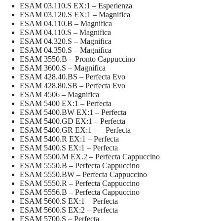
ESAM 03.110.S EX:1 – Esperienza
ESAM 03.120.S EX:1 – Magnifica
ESAM 04.110.B – Magnifica
ESAM 04.110.S – Magnifica
ESAM 04.320.S – Magnifica
ESAM 04.350.S – Magnifica
ESAM 3550.B – Pronto Cappuccino
ESAM 3600.S – Magnifica
ESAM 428.40.BS – Perfecta Evo
ESAM 428.80.SB – Perfecta Evo
ESAM 4506 – Magnifica
ESAM 5400 EX:1 – Perfecta
ESAM 5400.BW EX:1 – Perfecta
ESAM 5400.GD EX:1 – Perfecta
ESAM 5400.GR EX:1 – – Perfecta
ESAM 5400.R EX:1 – Perfecta
ESAM 5400.S EX:1 – Perfecta
ESAM 5500.M EX.2 – Perfecta Cappuccino
ESAM 5550.B – Perfecta Cappuccino
ESAM 5550.BW – Perfecta Cappuccino
ESAM 5550.R – Perfecta Cappuccino
ESAM 5556.B – Perfecta Cappuccino
ESAM 5600.S EX:1 – Perfecta
ESAM 5600.S EX:2 – Perfecta
ESAM 5700.S – Perfecta