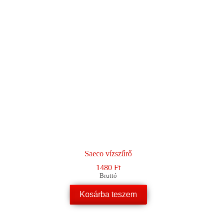
Saeco vízszűrő
1480
Ft
Bruttó
Kosárba teszem