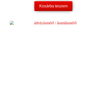
Kosárba teszem