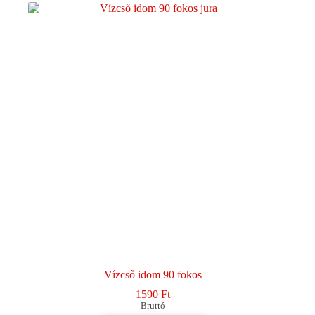
Vízcső idom 90 fokos
1590
Ft
Bruttó