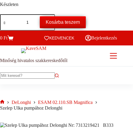
Készleten
Szelep
Ulka
Kosárba teszem
pumpához
Delonghi
mennyiség
0
Ft
Bejelentkezés
KEDVENCEK
Kosár
Minőség hivatalos szakkereskedőtől
No
results
DeLonghi
ESAM 02.110.SB Magnifica
Home
Szelep Ulka pumpához Delonghi