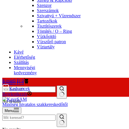
Szelep & Kapcsoló
Szenzor
Szerszámok
Szivattyú + Vízrendszer
Tartozékok
Tisztítószerek
Tömítés / O – Ring
Vízkőoldó
Vízszűrő patron
Víztartály
Kávé
Elérhetőség
Szállítás
Mennyiségi
kedvezmény
Kosár
0
Ft
0
Kosár
0
Ft
0
Kedvencek
Bejelentkezés
No results
Minőség hivatalos szakkereskedőtől
Menu