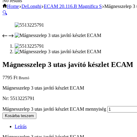
No results
Home
DeLonghi
ECAM 20.116.B Magnifica S
Mágnesszelep 3 
🔍
Mágnesszelep 3 utas javító készlet ECAM
7795
Ft
Bruttó
Mágnesszelep 3 utas javító készlet ECAM
Nr: 5513225791
Mágnesszelep 3 utas javító készlet ECAM mennyiség
Kosárba teszem
Leírás
Mágnesszelep 3 utas javító készlet ECAM