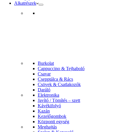
Alkatrészek
Burkolat
Cappuccino & Tejhaboló
Csavar
Csepptálca & Rács
Csövek & Csatlakozók
Daráló
Elektronika
Javító / Tömítés – szett
Kávékifolyó
Kazán
Kezelőgombok
Központi egység
Meghajtás