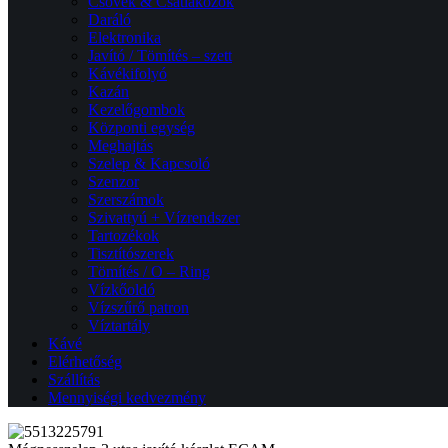
Csövek & Csatlakozók
Daráló
Elektronika
Javító / Tömítés – szett
Kávékifolyó
Kazán
Kezelőgombok
Központi egység
Meghajtás
Szelep & Kapcsoló
Szenzor
Szerszámok
Szivattyú + Vízrendszer
Tartozékok
Tisztítószerek
Tömítés / O – Ring
Vízkőoldó
Vízszűrő patron
Víztartály
Kávé
Elérhetőség
Szállítás
Mennyiségi kedvezmény