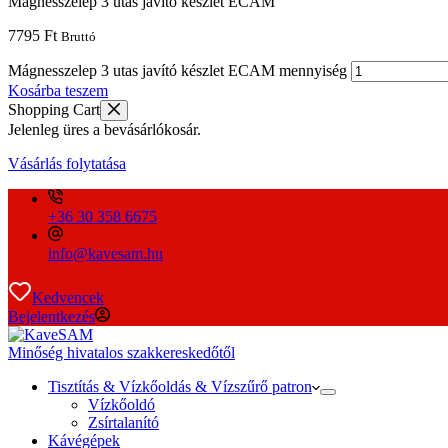
Mágnesszelep 3 utas javító készlet ECAM
7795
Ft
Bruttó
Mágnesszelep 3 utas javító készlet ECAM mennyiség
Kosárba teszem
Shopping Cart
Jelenleg üres a bevásárlókosár.
Vásárlás folytatása
+36 30 358 6675
info@kavesam.hu
Kedvencek
Bejelentkezés
Minőség hivatalos szakkereskedőtől
Tisztítás & Vízkőoldás & Vízszűrő patron
Vízkőoldó
Zsírtalanító
Kávégépek