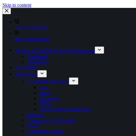
Skip to content
+36 30 358 6675
info@kavesam.hu
Tisztítás & Vízkőoldás & Vízszűrő patron
Vízkőoldó
Zsírtalanító
Kávégépek
Alkatrészek
GYÁRTÓ SZERINT
Jura
Saeco
DeLonghi
Philips
Egyéb kávégép alkatrészek
Burkolat
Cappuccino & Tejhaboló
Csavar
Csepptálca & Rács