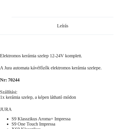
12-
24V
komplett.
mennyiség
Leírás
Elektromos kerámia szelep 12-24V komplett.
A Jura automata kávéfőzők elektromos kerámia szelepe.
Nr: 70244
Szállítási:
1x kerámia szelep, a képen látható módon
JURA
S9 Klasszikus Aroma+ Impressa
S9 One Touch Impressa