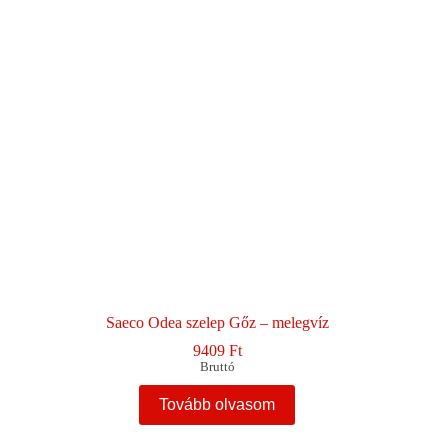
Saeco Odea szelep Gőz – melegvíz
9409
Ft
Bruttó
Tovább olvasom