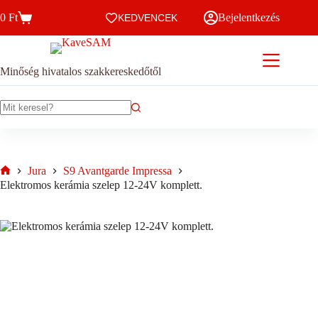
Skip
0
Ft
Bejelentkezés
to
KEDVENCEK
Kosár
content
Minőség hivatalos szakkereskedőtől
No
results
Jura
S9 Avantgarde Impressa
Home
Elektromos kerámia szelep 12-24V komplett.