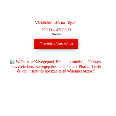
Vízkőoldó tabletta 18g/db
Ártartomány:
700
Ft
–
45000
Ft
700 Ft
Bruttó
-
Ennek
45000 Ft
Opciók választása
a
terméknek
több
variációja
van.
A
változatok
a
termékoldalon
választhatók
ki