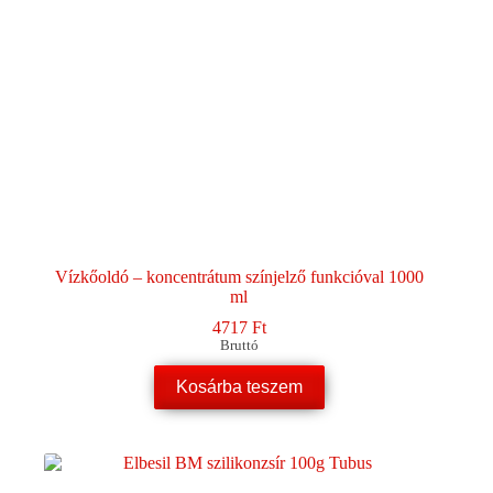
Vízkőoldó – koncentrátum színjelző funkcióval 1000
ml
4717
Ft
Bruttó
Kosárba teszem