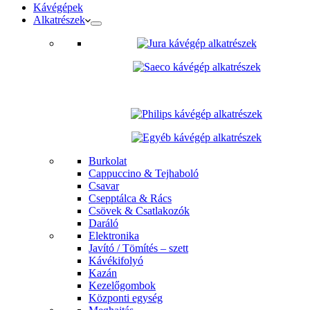
Kávégépek
Alkatrészek
Burkolat
Cappuccino & Tejhaboló
Csavar
Csepptálca & Rács
Csövek & Csatlakozók
Daráló
Elektronika
Javító / Tömítés – szett
Kávékifolyó
Kazán
Kezelőgombok
Központi egység