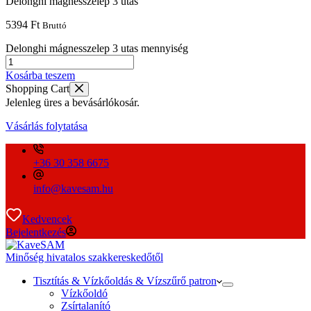
Delonghi mágnesszelep 3 utas
5394
Ft
Bruttó
Delonghi mágnesszelep 3 utas mennyiség
Kosárba teszem
Shopping Cart
Jelenleg üres a bevásárlókosár.
Vásárlás folytatása
+36 30 358 6675
info@kavesam.hu
Kedvencek
Bejelentkezés
Minőség hivatalos szakkereskedőtől
Tisztítás & Vízkőoldás & Vízszűrő patron
Vízkőoldó
Zsírtalanító