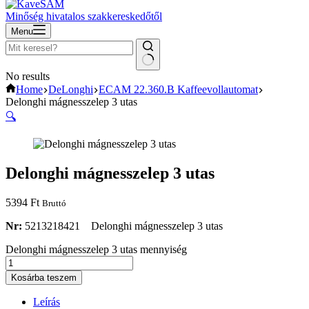
Minőség hivatalos szakkereskedőtől
Menu
No results
Home
DeLonghi
ECAM 22.360.B Kaffeevollautomat
Delonghi mágnesszelep 3 utas
🔍
Delonghi mágnesszelep 3 utas
5394
Ft
Bruttó
Nr:
5213218421 Delonghi mágnesszelep 3 utas
Delonghi mágnesszelep 3 utas mennyiség
Kosárba teszem
Leírás