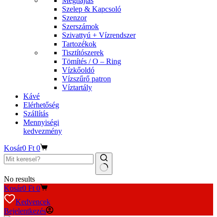
Meghajtás
Szelep & Kapcsoló
Szenzor
Szerszámok
Szivattyú + Vízrendszer
Tartozékok
Tisztítószerek
Tömítés / O – Ring
Vízkőoldó
Vízszűrő patron
Víztartály
Kávé
Elérhetőség
Szállítás
Mennyiségi
kedvezmény
Kosár
0
Ft
0
No results
Kosár
0
Ft
0
Kedvencek
Bejelentkezés