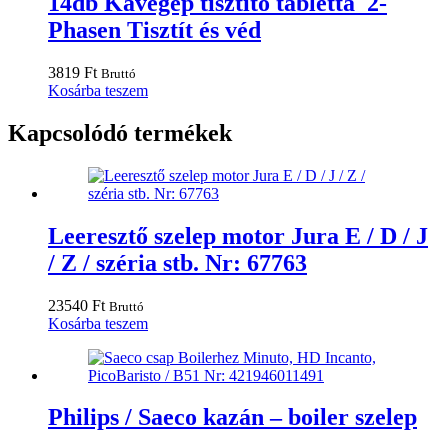
14db Kávégép tisztító tabletta 2-
Phasen Tisztít és véd
3819
Ft
Bruttó
Kosárba teszem
Kapcsolódó termékek
Leeresztő szelep motor Jura E / D / J
/ Z / széria stb. Nr: 67763
23540
Ft
Bruttó
Kosárba teszem
Philips / Saeco kazán – boiler szelep