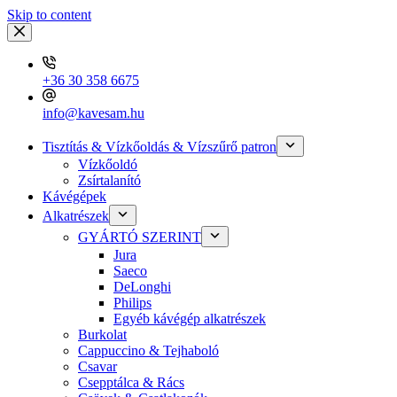
Skip to content
+36 30 358 6675
info@kavesam.hu
Tisztítás & Vízkőoldás & Vízszűrő patron
Vízkőoldó
Zsírtalanító
Kávégépek
Alkatrészek
GYÁRTÓ SZERINT
Jura
Saeco
DeLonghi
Philips
Egyéb kávégép alkatrészek
Burkolat
Cappuccino & Tejhaboló
Csavar
Csepptálca & Rács