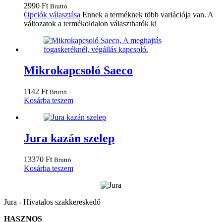
2990
Ft
Bruttó
Opciók választása
Ennek a terméknek több variációja van. A
változatok a termékoldalon választhatók ki
Mikrokapcsoló Saeco
1142
Ft
Bruttó
Kosárba teszem
Jura kazán szelep
13370
Ft
Bruttó
Kosárba teszem
Jura - Hivatalos szakkereskedő
HASZNOS