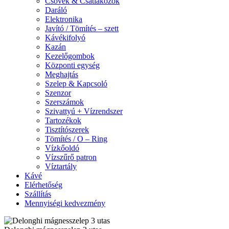
Csövek & Csatlakozók
Daráló
Elektronika
Javító / Tömítés – szett
Kávékifolyó
Kazán
Kezelőgombok
Központi egység
Meghajtás
Szelep & Kapcsoló
Szenzor
Szerszámok
Szivattyú + Vízrendszer
Tartozékok
Tisztítószerek
Tömítés / O – Ring
Vízkőoldó
Vízszűrő patron
Víztartály
Kávé
Elérhetőség
Szállítás
Mennyiségi kedvezmény