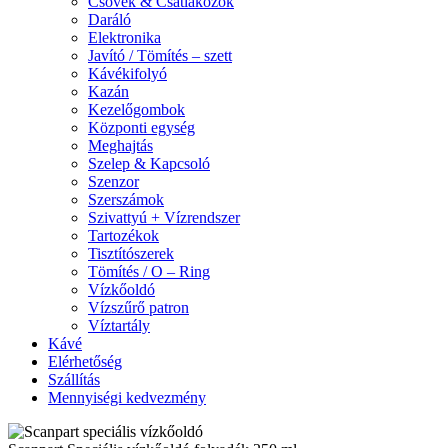
Csövek & Csatlakozók
Daráló
Elektronika
Javító / Tömítés – szett
Kávékifolyó
Kazán
Kezelőgombok
Központi egység
Meghajtás
Szelep & Kapcsoló
Szenzor
Szerszámok
Szivattyú + Vízrendszer
Tartozékok
Tisztítószerek
Tömítés / O – Ring
Vízkőoldó
Vízszűrő patron
Víztartály
Kávé
Elérhetőség
Szállítás
Mennyiségi kedvezmény