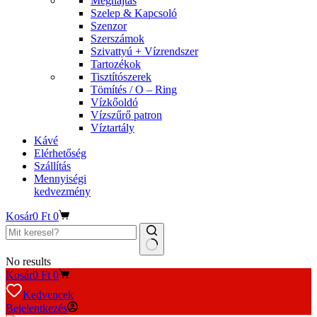
Meghajtás
Szelep & Kapcsoló
Szenzor
Szerszámok
Szivattyú + Vízrendszer
Tartozékok
Tisztítószerek
Tömítés / O – Ring
Vízkőoldó
Vízszűrő patron
Víztartály
Kávé
Elérhetőség
Szállítás
Mennyiségi
kedvezmény
Kosár
0
Ft
0
No results
Kosár
0
Ft
0
Kedvencek
Bejelentkezés