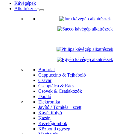
Kávégépek
Alkatrészek
Burkolat
Cappuccino & Tejhaboló
Csavar
Csepptálca & Rács
Csövek & Csatlakozók
Daráló
Elektronika
Javító / Tömítés – szett
Kávékifolyó
Kazán
Kezelőgombok
Központi egység