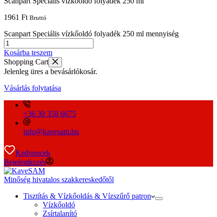
Scanpart Speciális vízkőoldó folyadék 250 ml
1961
Ft
Bruttó
Scanpart Speciális vízkőoldó folyadék 250 ml mennyiség
Kosárba teszem
Shopping Cart
Jelenleg üres a bevásárlókosár.
Vásárlás folytatása
+36 30 358 6675
info@kavesam.hu
Kedvencek
Bejelentkezés
Minőség hivatalos szakkereskedőtől
Tisztítás & Vízkőoldás & Vízszűrő patron
Vízkőoldó
Zsírtalanító