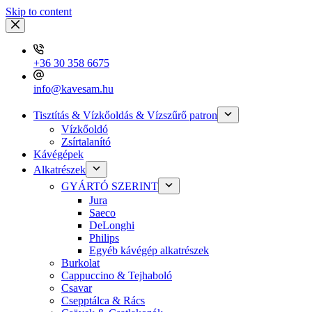
Skip to content
+36 30 358 6675
info@kavesam.hu
Tisztítás & Vízkőoldás & Vízszűrő patron
Vízkőoldó
Zsírtalanító
Kávégépek
Alkatrészek
GYÁRTÓ SZERINT
Jura
Saeco
DeLonghi
Philips
Egyéb kávégép alkatrészek
Burkolat
Cappuccino & Tejhaboló
Csavar
Csepptálca & Rács