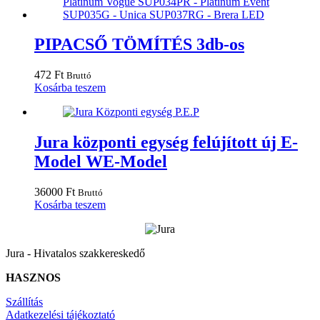
PIPACSŐ TÖMÍTÉS 3db-os
472
Ft
Bruttó
Kosárba teszem
Jura központi egység felújított új E-
Model WE-Model
36000
Ft
Bruttó
Kosárba teszem
Jura - Hivatalos szakkereskedő
HASZNOS
Szállítás
Adatkezelési tájékoztató