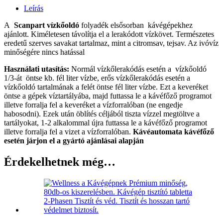
Leírás
A
Scanpart vízkőoldó
folyadék elsősorban kávégépekhez
ajánlott. Kiméletesen távolítja el a lerakódott vízkövet. Természetes
eredetű szerves savakat tartalmaz, mint a citromsav, tejsav. Az ivóvíz
minőségére nincs hatással
Használati utasítás:
Normál vízkőlerakódás esetén a vízkőoldó
1/3-át öntse kb. fél liter vízbe, erős vízkőlerakódás esetén a
vízkőoldó tartalmának a felét öntse fél liter vízbe. Ezt a keveréket
öntse a gépek víztartályába, majd futtassa le a kávéfőző programot
illetve forralja fel a keveréket a vízforralóban (ne engedje
habosodni). Ezek után öblítés céljából tiszta vízzel megtöltve a
tartályokat, 1-2 alkalommal újra futtassa le a kávéfőző programot
illetve forralja fel a vizet a vízforralóban.
Kávéautomata kávéfőző
esetén járjon el a gyártó ajánlásai alapján
Érdekelhetnek még…