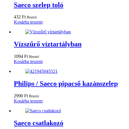
ki
Saeco szelep toló
432
Ft
Bruttó
Kosárba teszem
Vízszűrő víztartályban
1094
Ft
Bruttó
Kosárba teszem
Philips / Saeco pipacső kazánszelep
2990
Ft
Bruttó
Kosárba teszem
Saeco csatlakozó