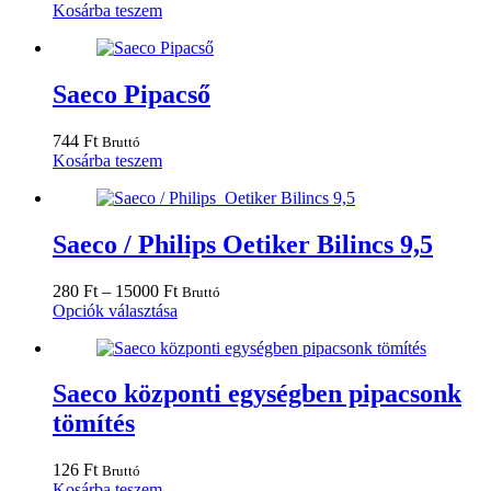
Kosárba teszem
Saeco Pipacső
744
Ft
Bruttó
Kosárba teszem
Saeco / Philips Oetiker Bilincs 9,5
Ártartomány:
280
Ft
–
15000
Ft
Bruttó
280 Ft
Ennek
Opciók választása
-
a
15000 Ft
terméknek
több
variációja
Saeco központi egységben pipacsonk
van.
tömítés
A
változatok
a
126
Ft
Bruttó
termékoldalon
Kosárba teszem