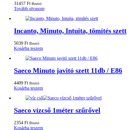
31457
Ft
Bruttó
Tovább olvasom
Incanto, Minuto, Intuita, tömítés szett
5039
Ft
Bruttó
Kosárba teszem
Saeco Minuto javitó szett 11db / E86
4409
Ft
Bruttó
Kosárba teszem
Saeco vízcső 1méter szűrővel
2354
Ft
Bruttó
Kosárba teszem