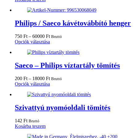
választhatók
ki
Philips / Saeco kávétovábbító henger
Ártartomány:
750
Ft
–
60000
Ft
Bruttó
750 Ft
Ennek
Opciók választása
-
a
60000 Ft
terméknek
több
variációja
Saeco – Philips víztartály tömítés
van.
A
Ártartomány:
200
Ft
–
18000
Ft
Bruttó
változatok
200 Ft
Ennek
Opciók választása
a
-
a
termékoldalon
18000 Ft
terméknek
választhatók
több
ki
variációja
Szivattyú nyomóoldali tömités
van.
A
142
Ft
Bruttó
változatok
Kosárba teszem
a
termékoldalon