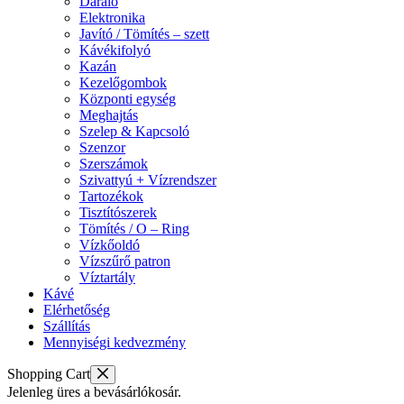
Daráló
Elektronika
Javító / Tömítés – szett
Kávékifolyó
Kazán
Kezelőgombok
Központi egység
Meghajtás
Szelep & Kapcsoló
Szenzor
Szerszámok
Szivattyú + Vízrendszer
Tartozékok
Tisztítószerek
Tömítés / O – Ring
Vízkőoldó
Vízszűrő patron
Víztartály
Kávé
Elérhetőség
Szállítás
Mennyiségi kedvezmény
Shopping Cart
Jelenleg üres a bevásárlókosár.