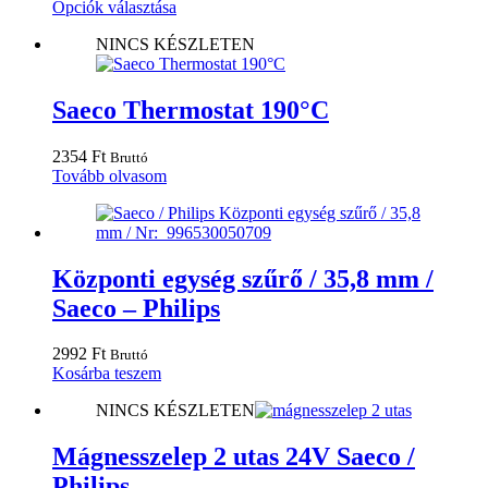
Ennek
4990 Ft
Opciók választása
a
-
NINCS KÉSZLETEN
terméknek
39900 Ft
több
variációja
van.
Saeco Thermostat 190°C
A
változatok
2354
Ft
Bruttó
a
Tovább olvasom
termékoldalon
választhatók
ki
Központi egység szűrő / 35,8 mm /
Saeco – Philips
2992
Ft
Bruttó
Kosárba teszem
NINCS KÉSZLETEN
Mágnesszelep 2 utas 24V Saeco /
Philips