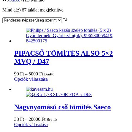
Sorted
Mind a(z) 67 találat megjelenítve
by
popularity
PIPACSŐ TÖMÍTÉS ALSÓ 5×2
MVQ / D47
Ártartomány:
90
Ft
–
5000
Ft
Bruttó
90 Ft
Ennek
Opciók választása
-
a
5000 Ft
terméknek
több
variációja
van.
Nagynyomású cső tömítés Saeco
A
változatok
Ártartomány:
38
Ft
–
20000
Ft
Bruttó
a
38 Ft
Ennek
Opciók választása
termékoldalon
-
a
választhatók