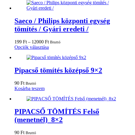
20000 Ft
terméknek
ki
több
variációja
van.
Saeco / Philips központi egység
A
tömítés / Gyári eredeti /
változatok
a
termékoldalon
Ártartomány:
199
Ft
–
12000
Ft
Bruttó
választhatók
199 Ft
Ennek
Opciók választása
ki
-
a
12000 Ft
terméknek
több
variációja
Pipacső tömítés középső 9×2
van.
A
90
Ft
Bruttó
változatok
Kosárba teszem
a
termékoldalon
választhatók
ki
PIPACSŐ TÖMÍTÉS Felső
(menetnél) 8×2
90
Ft
Bruttó