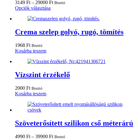
Ártartomány:
3149
Ft
–
29000
Ft
Bruttó
Ennek
3149 Ft
Opciók választása
a
-
terméknek
29000 Ft
több
variációja
Crema szelep golyó, rugó, tömítés
van.
A
1968
Ft
Bruttó
változatok
Kosárba teszem
a
termékoldalon
választhatók
ki
Vízszint érzékelő
2000
Ft
Bruttó
Kosárba teszem
Szöveterősített szilikon cső méterárú
Ártartomány:
4990
Ft
–
39900
Ft
Bruttó