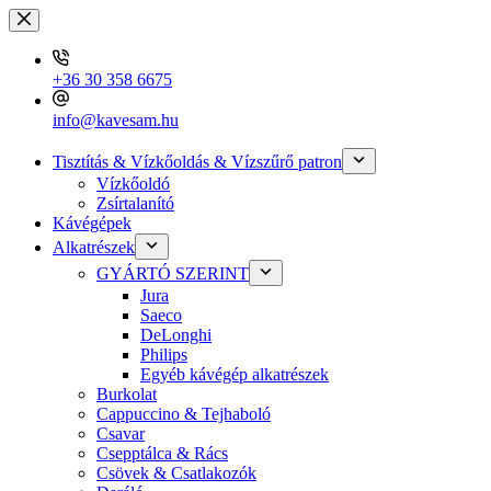
Skip
to
content
+36 30 358 6675
info@kavesam.hu
Tisztítás & Vízkőoldás & Vízszűrő patron
Vízkőoldó
Zsírtalanító
Kávégépek
Alkatrészek
GYÁRTÓ SZERINT
Jura
Saeco
DeLonghi
Philips
Egyéb kávégép alkatrészek
Burkolat
Cappuccino & Tejhaboló
Csavar
Csepptálca & Rács
Csövek & Csatlakozók