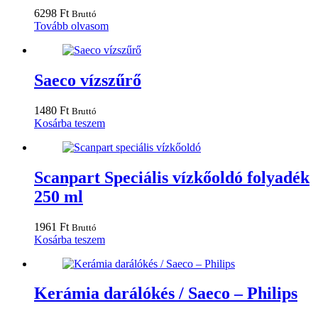
termékoldalon
6298
Ft
Bruttó
választhatók
Tovább olvasom
ki
Saeco vízszűrő
1480
Ft
Bruttó
Kosárba teszem
Scanpart Speciális vízkőoldó folyadék
250 ml
1961
Ft
Bruttó
Kosárba teszem
Kerámia darálókés / Saeco – Philips