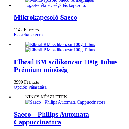
Mikrokapcsoló Saeco
1142
Ft
Bruttó
Kosárba teszem
Elbesil BM szilikonzsír 100g Tubus
Prémium minőség
3990
Ft
Bruttó
Ennek
Opciók választása
a
NINCS KÉSZLETEN
terméknek
több
variációja
van.
Saeco – Philips Automata
A
Cappuccinatora
változatok
a