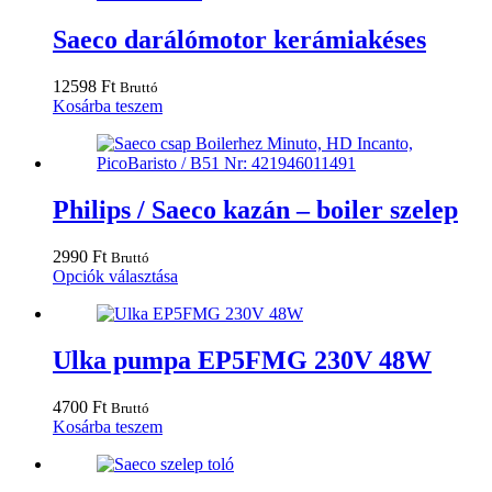
Saeco darálómotor kerámiakéses
12598
Ft
Bruttó
Kosárba teszem
Philips / Saeco kazán – boiler szelep
2990
Ft
Bruttó
Ennek
Opciók választása
a
terméknek
több
variációja
Ulka pumpa EP5FMG 230V 48W
van.
A
4700
Ft
Bruttó
változatok
Kosárba teszem
a
termékoldalon
választhatók