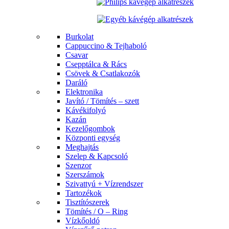
Burkolat
Cappuccino & Tejhaboló
Csavar
Csepptálca & Rács
Csövek & Csatlakozók
Daráló
Elektronika
Javító / Tömítés – szett
Kávékifolyó
Kazán
Kezelőgombok
Központi egység
Meghajtás
Szelep & Kapcsoló
Szenzor
Szerszámok
Szivattyú + Vízrendszer
Tartozékok
Tisztítószerek
Tömítés / O – Ring
Vízkőoldó