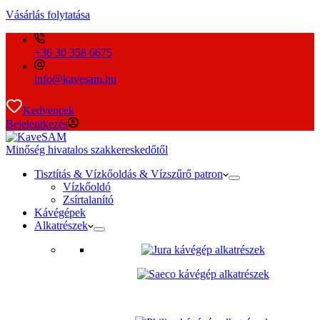
Vásárlás folytatása
+36 30 358 6675
info@kavesam.hu
Kedvencek
Bejelentkezés
Minőség hivatalos szakkereskedőtől
Tisztítás & Vízkőoldás & Vízszűrő patron
Vízkőoldó
Zsírtalanító
Kávégépek
Alkatrészek