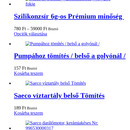
választhatók
ki
Szilikonzsír 6g-os Prémium minőség
Ártartomány:
780
Ft
–
59000
Ft
Bruttó
780 Ft
Ennek
Opciók választása
-
a
59000 Ft
terméknek
több
variációja
Pumpához tömítés / belső a golyónál /
van.
A
157
Ft
Bruttó
változatok
Kosárba teszem
a
termékoldalon
választhatók
ki
Saeco víztartály belső Tömítés
189
Ft
Bruttó
Kosárba teszem