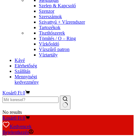
Meghajtás
Szelep & Kapcsoló
Szenzor
Szerszámok
Szivattyú + Vízrendszer
Tartozékok
Tisztítószerek
Tömítés / O – Ring
Vízkőoldó
Vízszűrő patron
Víztartály
Kávé
Elérhetőség
Szállítás
Mennyiségi
kedvezmény
Kosár
0
Ft
0
No results
Kosár
0
Ft
0
Kedvencek
Bejelentkezés