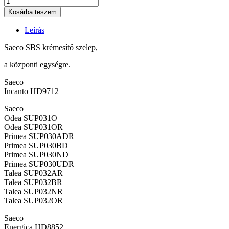
Kosárba teszem
Leírás
Saeco SBS krémesítő szelep,
a központi egységre.
Saeco
Incanto HD9712
Saeco
Odea SUP031O
Odea SUP031OR
Primea SUP030ADR
Primea SUP030BD
Primea SUP030ND
Primea SUP030UDR
Talea SUP032AR
Talea SUP032BR
Talea SUP032NR
Talea SUP032OR
Saeco
Energica HD8852