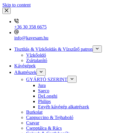
Skip to content
+36 30 358 6675
info@kavesam.hu
Tisztítás & Vízkőoldás & Vízszűrő patron
Vízkőoldó
Zsírtalanító
Kávégépek
Alkatrészek
GYÁRTÓ SZERINT
Jura
Saeco
DeLonghi
Philips
Egyéb kávégép alkatrészek
Burkolat
Cappuccino & Tejhaboló
Csavar
Csepptálca & Rács