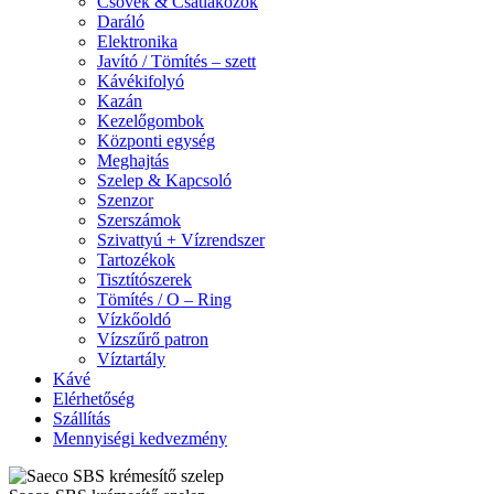
Csövek & Csatlakozók
Daráló
Elektronika
Javító / Tömítés – szett
Kávékifolyó
Kazán
Kezelőgombok
Központi egység
Meghajtás
Szelep & Kapcsoló
Szenzor
Szerszámok
Szivattyú + Vízrendszer
Tartozékok
Tisztítószerek
Tömítés / O – Ring
Vízkőoldó
Vízszűrő patron
Víztartály
Kávé
Elérhetőség
Szállítás
Mennyiségi kedvezmény