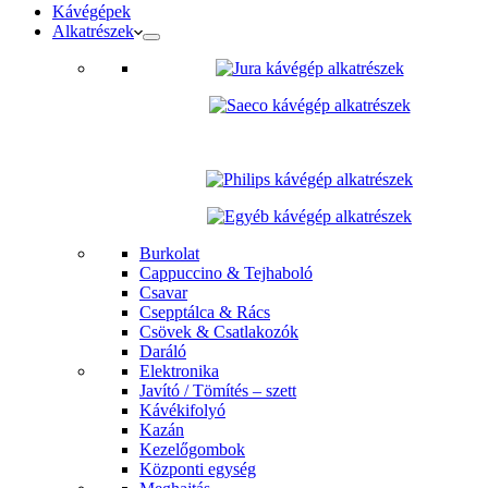
Kávégépek
Alkatrészek
Burkolat
Cappuccino & Tejhaboló
Csavar
Csepptálca & Rács
Csövek & Csatlakozók
Daráló
Elektronika
Javító / Tömítés – szett
Kávékifolyó
Kazán
Kezelőgombok
Központi egység