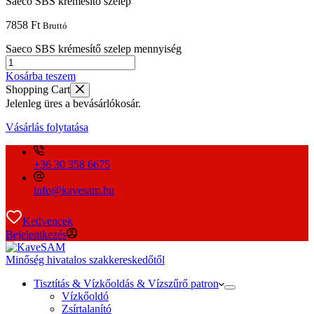
Saeco SBS krémesítő szelep
7858
Ft
Bruttó
Saeco SBS krémesítő szelep mennyiség
Kosárba teszem
Shopping Cart
Jelenleg üres a bevásárlókosár.
Vásárlás folytatása
+36 30 358 6675
info@kavesam.hu
Kedvencek
Bejelentkezés
Minőség hivatalos szakkereskedőtől
Tisztítás & Vízkőoldás & Vízszűrő patron
Vízkőoldó
Zsírtalanító