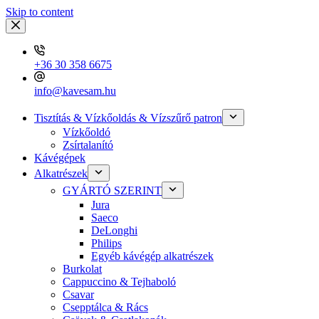
Skip to content
+36 30 358 6675
info@kavesam.hu
Tisztítás & Vízkőoldás & Vízszűrő patron
Vízkőoldó
Zsírtalanító
Kávégépek
Alkatrészek
GYÁRTÓ SZERINT
Jura
Saeco
DeLonghi
Philips
Egyéb kávégép alkatrészek
Burkolat
Cappuccino & Tejhaboló
Csavar
Csepptálca & Rács