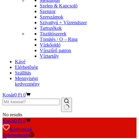
Meghajtás
Szelep & Kapcsoló
Szenzor
Szerszámok
Szivattyú + Vízrendszer
Tartozékok
Tisztítószerek
Tömítés / O – Ring
Vízkőoldó
Vízszűrő patron
Víztartály
Kávé
Elérhetőség
Szállítás
Mennyiségi
kedvezmény
Kosár
0
Ft
0
No results
Kosár
0
Ft
0
Kedvencek
Bejelentkezés