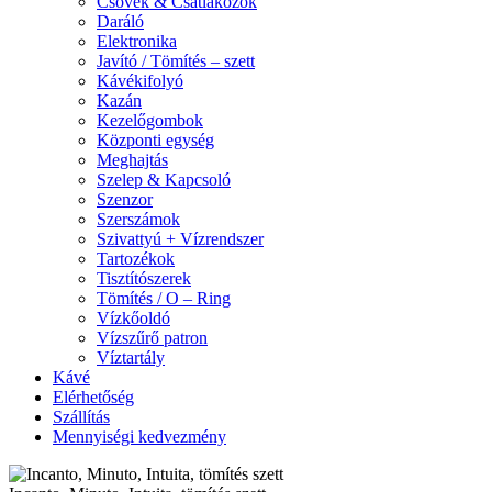
Csövek & Csatlakozók
Daráló
Elektronika
Javító / Tömítés – szett
Kávékifolyó
Kazán
Kezelőgombok
Központi egység
Meghajtás
Szelep & Kapcsoló
Szenzor
Szerszámok
Szivattyú + Vízrendszer
Tartozékok
Tisztítószerek
Tömítés / O – Ring
Vízkőoldó
Vízszűrő patron
Víztartály
Kávé
Elérhetőség
Szállítás
Mennyiségi kedvezmény