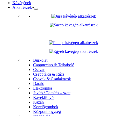
Kávégépek
Alkatrészek
Burkolat
Cappuccino & Tejhaboló
Csavar
Csepptálca & Rács
Csövek & Csatlakozók
Daráló
Elektronika
Javító / Tömítés – szett
Kávékifolyó
Kazán
Kezelőgombok
Központi egység