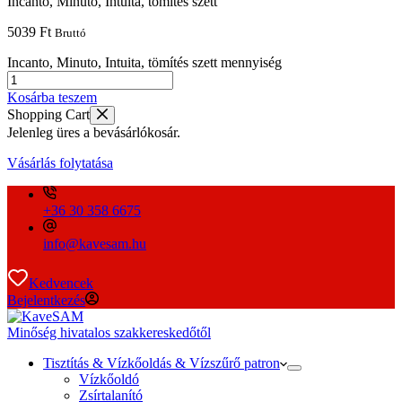
Incanto, Minuto, Intuita, tömítés szett
5039
Ft
Bruttó
Incanto, Minuto, Intuita, tömítés szett mennyiség
Kosárba teszem
Shopping Cart
Jelenleg üres a bevásárlókosár.
Vásárlás folytatása
+36 30 358 6675
info@kavesam.hu
Kedvencek
Bejelentkezés
Minőség hivatalos szakkereskedőtől
Tisztítás & Vízkőoldás & Vízszűrő patron
Vízkőoldó
Zsírtalanító