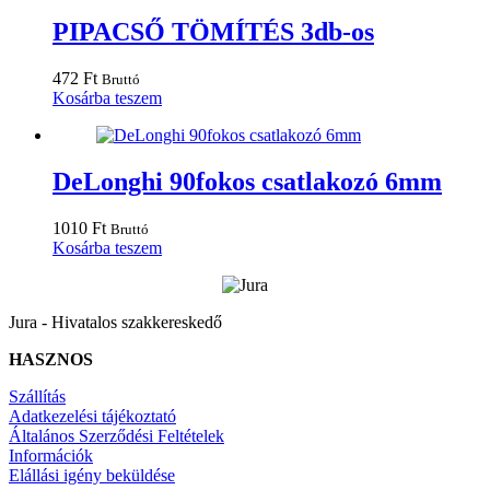
PIPACSŐ TÖMÍTÉS 3db-os
472
Ft
Bruttó
Kosárba teszem
DeLonghi 90fokos csatlakozó 6mm
1010
Ft
Bruttó
Kosárba teszem
Jura - Hivatalos szakkereskedő
HASZNOS
Szállítás
Adatkezelési tájékoztató
Általános Szerződési Feltételek
Információk
Elállási igény beküldése