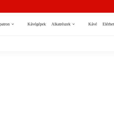
patron
Kávégépek
Alkatrészek
Kávé
Elérhe
teszem