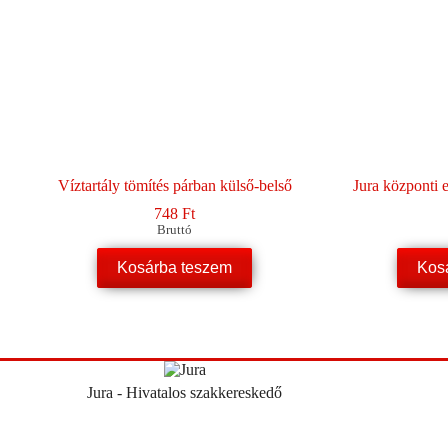
Víztartály tömítés párban külső-belső
Jura központi e
748
Ft
Bruttó
Kosárba teszem
Kos
Jura - Hivatalos szakkereskedő