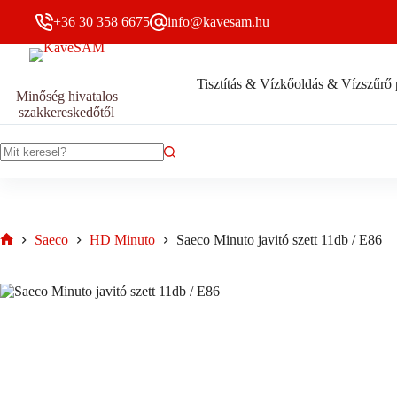
Skip
+36 30 358 6675
info@kavesam.hu
to
content
Tisztítás & Vízkőoldás & Vízszűrő 
Saeco
Saeco Minuto javitó szett 11db / E86
Minőség hivatalos
Kosárba 
Minuto
4409
Ft
szakkereskedőtől
Bruttó
javitó
szett
11db
/
No
E86
results
mennyiség
Saeco
HD Minuto
Saeco Minuto javitó szett 11db / E86
Home