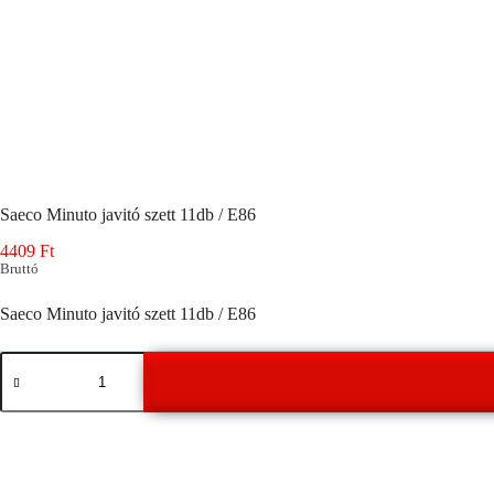
Saeco Minuto javitó szett 11db / E86
4409
Ft
Bruttó
Saeco Minuto javitó szett 11db / E86
Saeco
Minuto
javitó
szett
11db
/
E86
mennyiség