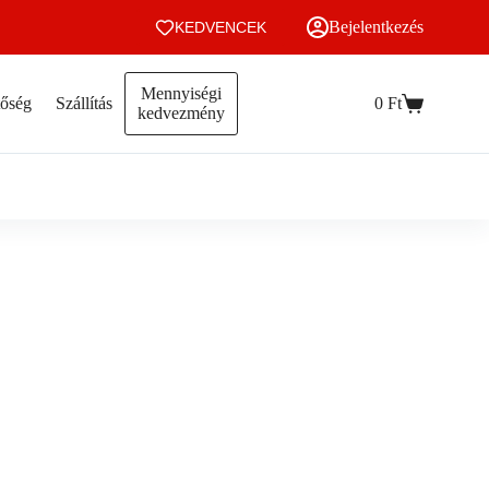
Bejelentkezés
KEDVENCEK
Mennyiségi
tőség
Szállítás
0
Ft
Kosár
kedvezmény