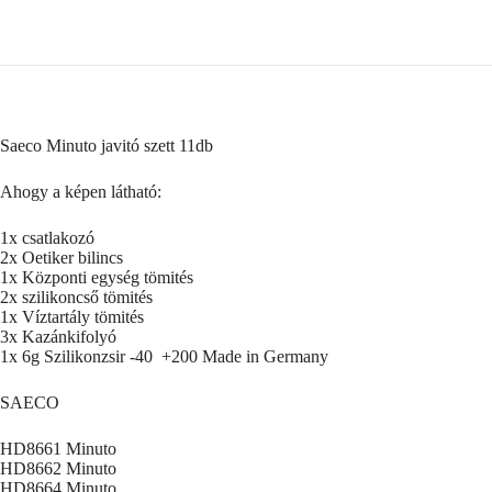
Saeco Minuto javitó szett 11db
Ahogy a képen látható:
1x csatlakozó
2x Oetiker bilincs
1x Központi egység tömités
2x szilikoncső tömités
1x Víztartály tömités
3x Kazánkifolyó
1x 6g Szilikonzsir -40 +200 Made in Germany
SAECO
HD8661 Minuto
HD8662 Minuto
HD8664 Minuto