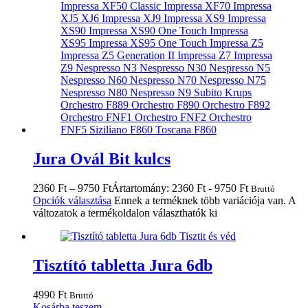
Jura Ovál Bit kulcs
2360
Ft
–
9750
Ft
Ártartomány: 2360 Ft - 9750 Ft
Bruttó
Opciók választása
Ennek a terméknek több variációja van. A
változatok a termékoldalon választhatók ki
Tisztító tabletta Jura 6db
4990
Ft
Bruttó
Kosárba teszem