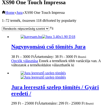
XS90 One Touch Impressa
Home
Jura
XS90 One Touch Impressa
1–72 termék, összesen 118 db
Sorted by popularity
Nagynyomású cső tömítés Jura
38
Ft
–
3000
Ft
Ártartomány: 38 Ft - 3000 Ft
Bruttó
Opciók választása
Ennek a terméknek több variációja van. A
változatok a termékoldalon választhatók ki
Jura leeresztő szelep tömítés / Gyári
eredeti /
299
Ft
–
25000
Ft
Ártartomány: 299 Ft - 25000 Ft
Bruttó