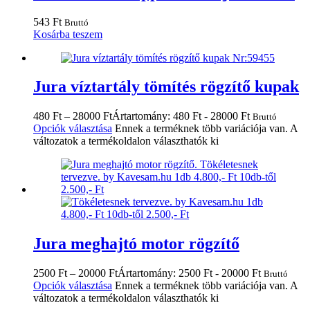
543
Ft
Bruttó
Kosárba teszem
Jura víztartály tömítés rögzítő kupak
480
Ft
–
28000
Ft
Ártartomány: 480 Ft - 28000 Ft
Bruttó
Opciók választása
Ennek a terméknek több variációja van. A
változatok a termékoldalon választhatók ki
Jura meghajtó motor rögzítő
2500
Ft
–
20000
Ft
Ártartomány: 2500 Ft - 20000 Ft
Bruttó
Opciók választása
Ennek a terméknek több variációja van. A
változatok a termékoldalon választhatók ki