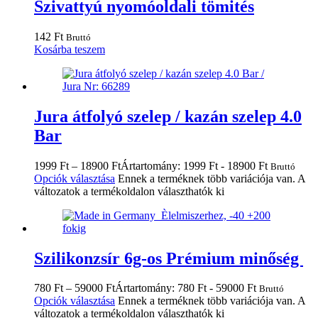
Szivattyú nyomóoldali tömités
142
Ft
Bruttó
Kosárba teszem
Jura átfolyó szelep / kazán szelep 4.0
Bar
1999
Ft
–
18900
Ft
Ártartomány: 1999 Ft - 18900 Ft
Bruttó
Opciók választása
Ennek a terméknek több variációja van. A
változatok a termékoldalon választhatók ki
Szilikonzsír 6g-os Prémium minőség
780
Ft
–
59000
Ft
Ártartomány: 780 Ft - 59000 Ft
Bruttó
Opciók választása
Ennek a terméknek több variációja van. A
változatok a termékoldalon választhatók ki