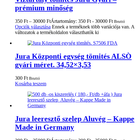
prémium minőség
350
Ft
–
30000
Ft
Ártartomány: 350 Ft - 30000 Ft
Bruttó
Opciók választása
Ennek a terméknek több variációja van. A
változatok a termékoldalon választhatók ki
Jura Központi egység tömités ALSÒ
gyári méret. 34,52×3,53
300
Ft
Bruttó
Kosárba teszem
Jura leeresztő szelep Aluvég – Kappe
Made in Germany