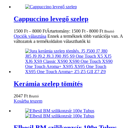
Cappuccino levegő szelep
1500
Ft
–
8000
Ft
Ártartomány: 1500 Ft - 8000 Ft
Bruttó
Opciók választása
Ennek a terméknek több variációja van. A
változatok a termékoldalon választhatók ki
Kerámia szelep tömítés
2047
Ft
Bruttó
Kosárba teszem
Elbesil BM szilikonzsír 100g Tubus