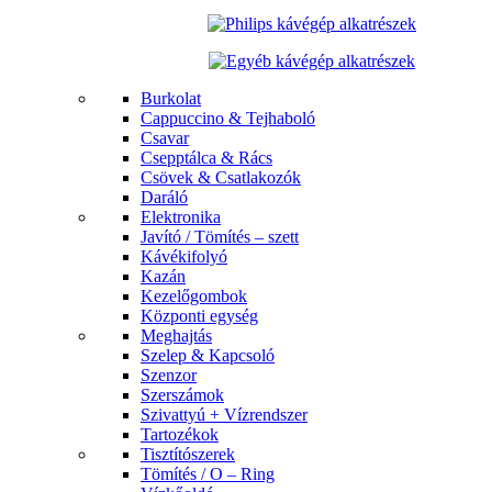
Burkolat
Cappuccino & Tejhaboló
Csavar
Csepptálca & Rács
Csövek & Csatlakozók
Daráló
Elektronika
Javító / Tömítés – szett
Kávékifolyó
Kazán
Kezelőgombok
Központi egység
Meghajtás
Szelep & Kapcsoló
Szenzor
Szerszámok
Szivattyú + Vízrendszer
Tartozékok
Tisztítószerek
Tömítés / O – Ring