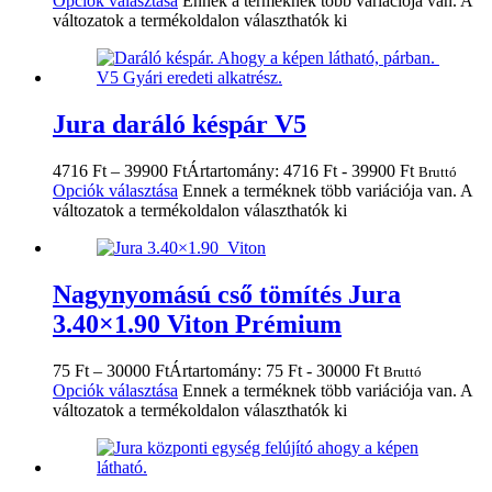
Opciók választása
Ennek a terméknek több variációja van. A
változatok a termékoldalon választhatók ki
Jura daráló késpár V5
4716
Ft
–
39900
Ft
Ártartomány: 4716 Ft - 39900 Ft
Bruttó
Opciók választása
Ennek a terméknek több variációja van. A
változatok a termékoldalon választhatók ki
Nagynyomású cső tömítés Jura
3.40×1.90 Viton Prémium
75
Ft
–
30000
Ft
Ártartomány: 75 Ft - 30000 Ft
Bruttó
Opciók választása
Ennek a terméknek több variációja van. A
változatok a termékoldalon választhatók ki