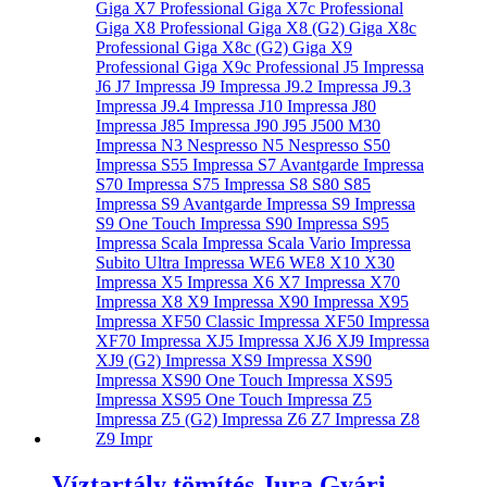
Víztartály tömítés Jura Gyári –