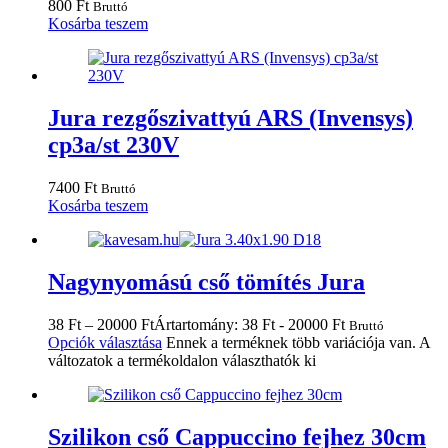
800
Ft
Bruttó
Kosárba teszem
Jura rezgőszivattyú ARS (Invensys)
cp3a/st 230V
7400
Ft
Bruttó
Kosárba teszem
Nagynyomású cső tömítés Jura
38
Ft
–
20000
Ft
Ártartomány: 38 Ft - 20000 Ft
Bruttó
Opciók választása
Ennek a terméknek több variációja van. A
változatok a termékoldalon választhatók ki
Szilikon cső Cappuccino fejhez 30cm