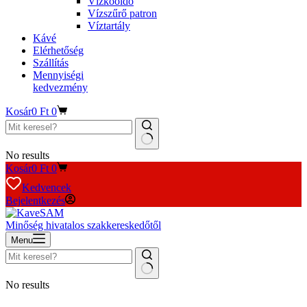
Vízkőoldó
Vízszűrő patron
Víztartály
Kávé
Elérhetőség
Szállítás
Mennyiségi
kedvezmény
Kosár
0
Ft
0
No results
Kosár
0
Ft
0
Kedvencek
Bejelentkezés
Minőség hivatalos szakkereskedőtől
Menu
No results