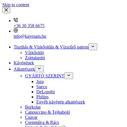
Skip to content
+36 30 358 6675
info@kavesam.hu
Tisztítás & Vízkőoldás & Vízszűrő patron
Vízkőoldó
Zsírtalanító
Kávégépek
Alkatrészek
GYÁRTÓ SZERINT
Jura
Saeco
DeLonghi
Philips
Egyéb kávégép alkatrészek
Burkolat
Cappuccino & Tejhaboló
Csavar
Csepptálca & Rács