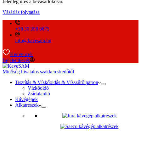
Jelenleg üres a bevásárlókosár.
Vásárlás folytatása
+36 30 358 6675
info@kavesam.hu
Kedvencek
Bejelentkezés
Minőség hivatalos szakkereskedőtől
Tisztítás & Vízkőoldás & Vízszűrő patron
Vízkőoldó
Zsírtalanító
Kávégépek
Alkatrészek