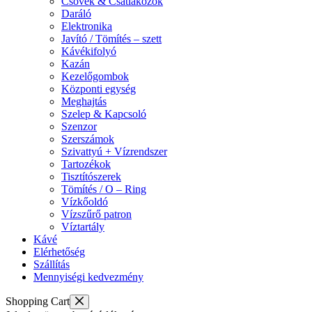
Csövek & Csatlakozók
Daráló
Elektronika
Javító / Tömítés – szett
Kávékifolyó
Kazán
Kezelőgombok
Központi egység
Meghajtás
Szelep & Kapcsoló
Szenzor
Szerszámok
Szivattyú + Vízrendszer
Tartozékok
Tisztítószerek
Tömítés / O – Ring
Vízkőoldó
Vízszűrő patron
Víztartály
Kávé
Elérhetőség
Szállítás
Mennyiségi kedvezmény
Shopping Cart