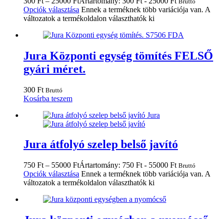
300
Ft
–
25000
Ft
Ártartomány: 300 Ft - 25000 Ft
Bruttó
Opciók választása
Ennek a terméknek több variációja van. A
változatok a termékoldalon választhatók ki
Jura Központi egység tömítés FELSŐ
gyári méret.
300
Ft
Bruttó
Kosárba teszem
Jura átfolyó szelep belső javító
750
Ft
–
55000
Ft
Ártartomány: 750 Ft - 55000 Ft
Bruttó
Opciók választása
Ennek a terméknek több variációja van. A
változatok a termékoldalon választhatók ki