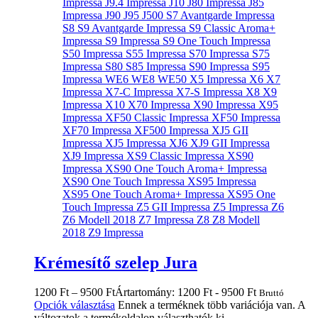
Krémesítő szelep Jura
1200
Ft
–
9500
Ft
Ártartomány: 1200 Ft - 9500 Ft
Bruttó
Opciók választása
Ennek a terméknek több variációja van. A
változatok a termékoldalon választhatók ki