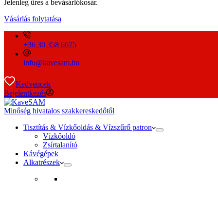
Jelenleg üres a bevásárlókosár.
Vásárlás folytatása
+36 30 358 6675
info@kavesam.hu
Kedvencek
Bejelentkezés
Minőség hivatalos szakkereskedőtől
Tisztítás & Vízkőoldás & Vízszűrő patron
Vízkőoldó
Zsírtalanító
Kávégépek
Alkatrészek