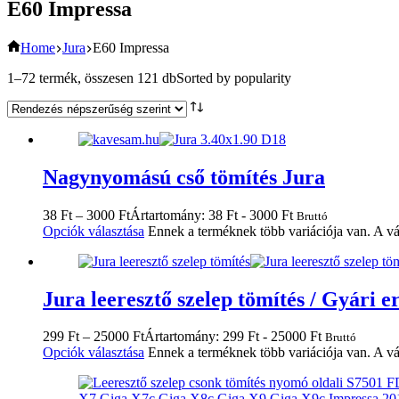
E60 Impressa
Home
Jura
E60 Impressa
1–72 termék, összesen 121 db
Sorted by popularity
Nagynyomású cső tömítés Jura
38
Ft
–
3000
Ft
Ártartomány: 38 Ft - 3000 Ft
Bruttó
Opciók választása
Ennek a terméknek több variációja van. A vá
Jura leeresztő szelep tömítés / Gyári er
299
Ft
–
25000
Ft
Ártartomány: 299 Ft - 25000 Ft
Bruttó
Opciók választása
Ennek a terméknek több variációja van. A vá