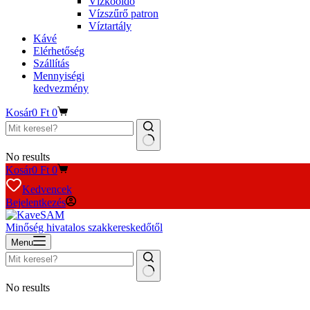
Vízkőoldó
Vízszűrő patron
Víztartály
Kávé
Elérhetőség
Szállítás
Mennyiségi
kedvezmény
Kosár
0
Ft
0
No results
Kosár
0
Ft
0
Kedvencek
Bejelentkezés
Minőség hivatalos szakkereskedőtől
Menu
No results