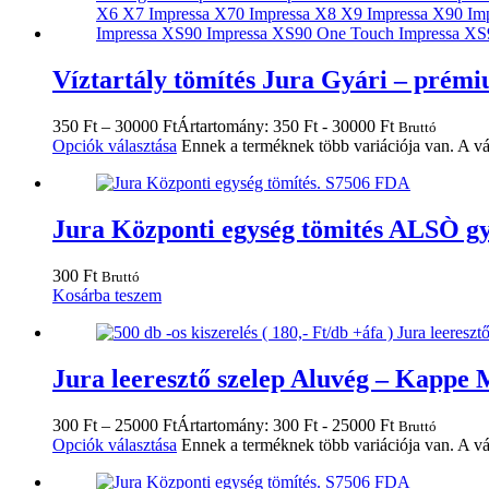
Víztartály tömítés Jura Gyári – prém
350
Ft
–
30000
Ft
Ártartomány: 350 Ft - 30000 Ft
Bruttó
Opciók választása
Ennek a terméknek több variációja van. A vá
Jura Központi egység tömités ALSÒ gy
300
Ft
Bruttó
Kosárba teszem
Jura leeresztő szelep Aluvég – Kappe
300
Ft
–
25000
Ft
Ártartomány: 300 Ft - 25000 Ft
Bruttó
Opciók választása
Ennek a terméknek több variációja van. A vá