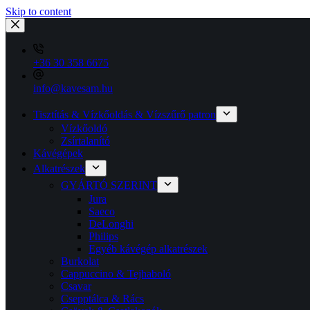
Skip to content
+36 30 358 6675
info@kavesam.hu
Tisztítás & Vízkőoldás & Vízszűrő patron
Vízkőoldó
Zsírtalanító
Kávégépek
Alkatrészek
GYÁRTÓ SZERINT
Jura
Saeco
DeLonghi
Philips
Egyéb kávégép alkatrészek
Burkolat
Cappuccino & Tejhaboló
Csavar
Csepptálca & Rács