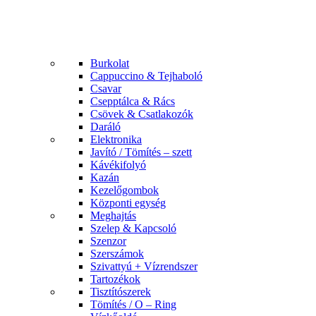
Burkolat
Cappuccino & Tejhaboló
Csavar
Csepptálca & Rács
Csövek & Csatlakozók
Daráló
Elektronika
Javító / Tömítés – szett
Kávékifolyó
Kazán
Kezelőgombok
Központi egység
Meghajtás
Szelep & Kapcsoló
Szenzor
Szerszámok
Szivattyú + Vízrendszer
Tartozékok
Tisztítószerek
Tömítés / O – Ring