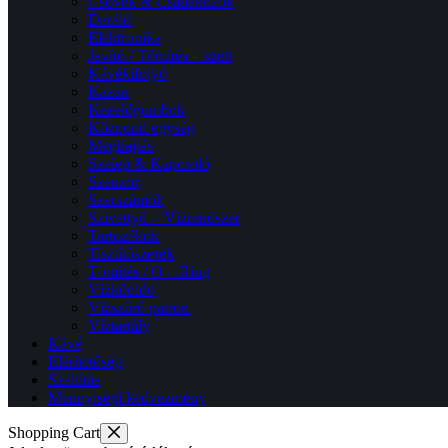
Csövek & Csatlakozók
Daráló
Elektronika
Javító / Tömítés – szett
Kávékifolyó
Kazán
Kezelőgombok
Központi egység
Meghajtás
Szelep & Kapcsoló
Szenzor
Szerszámok
Szivattyú + Vízrendszer
Tartozékok
Tisztítószerek
Tömítés / O – Ring
Vízkőoldó
Vízszűrő patron
Víztartály
Kávé
Elérhetőség
Szállítás
Mennyiségi kedvezmény
Shopping Cart