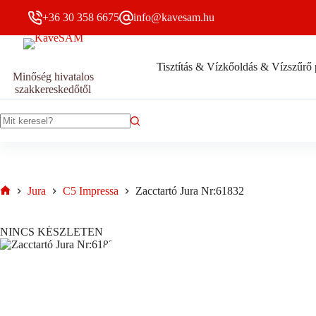
Skip
+36 30 358 6675
info@kavesam.hu
to
content
Tisztítás & Vízkőoldás & Vízszűrő 
Minőség hivatalos
szakkereskedőtől
No
results
Jura
C5 Impressa
Zacctartó Jura Nr:61832
Home
NINCS KÉSZLETEN