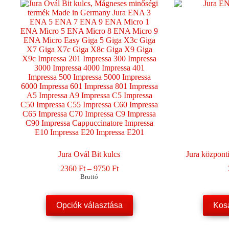
Jura Ovál Bit kulcs
Jura központ
Ártartomány:
2360
Ft
–
9750
Ft
2360 Ft
Bruttó
-
9750 Ft
Ennek
Opciók választása
Kos
a
terméknek
több