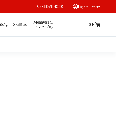
Bejelentkezés
KEDVENCEK
Mennyiségi
tőség
Szállítás
0
Ft
Kosár
kedvezmény