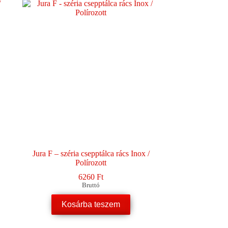
Jura F – széria csepptálca rács Inox /
Polírozott
6260
Ft
Bruttó
Kosárba teszem