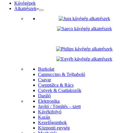
Kávégépek
Alkatrészek
Burkolat
Cappuccino & Tejhaboló
Csavar
Csepptálca & Rács
Csövek & Csatlakozók
Daráló
Elektronika
Javító / Tömítés – szett
Kávékifolyó
Kazán
Kezelőgombok
Központi egység