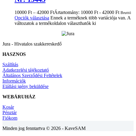
10000
Ft
–
42000
Ft
Ártartomány: 10000 Ft - 42000 Ft
Bruttó
Opciók választása
Ennek a terméknek több variációja van. A
változatok a termékoldalon választhatók ki
Jura - Hivatalos szakkereskedő
HASZNOS
Szállítás
Adatkezelési tájékoztató
Általános Szerződési Feltételek
Információk
Elállási igény beküldése
WEBÁRUHÁZ
Kosár
Pénztár
Fiókom
Minden jog fenntartva © 2026 - KaveSAM