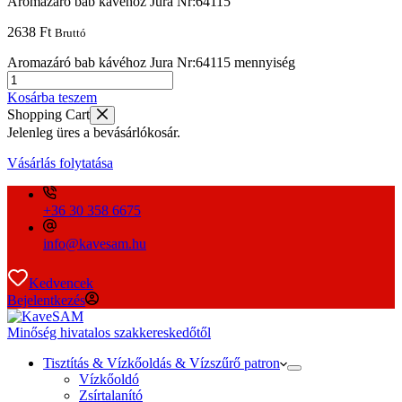
Aromazáró bab kávéhoz Jura Nr:64115
2638
Ft
Bruttó
Aromazáró bab kávéhoz Jura Nr:64115 mennyiség
Kosárba teszem
Shopping Cart
Jelenleg üres a bevásárlókosár.
Vásárlás folytatása
+36 30 358 6675
info@kavesam.hu
Kedvencek
Bejelentkezés
Minőség hivatalos szakkereskedőtől
Tisztítás & Vízkőoldás & Vízszűrő patron
Vízkőoldó
Zsírtalanító