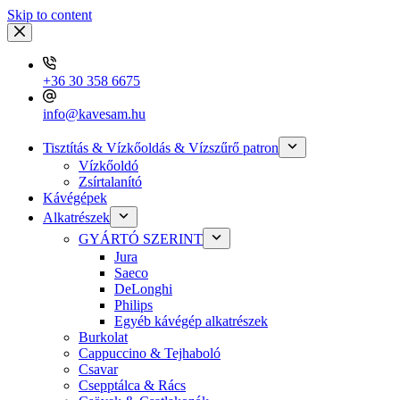
Skip to content
+36 30 358 6675
info@kavesam.hu
Tisztítás & Vízkőoldás & Vízszűrő patron
Vízkőoldó
Zsírtalanító
Kávégépek
Alkatrészek
GYÁRTÓ SZERINT
Jura
Saeco
DeLonghi
Philips
Egyéb kávégép alkatrészek
Burkolat
Cappuccino & Tejhaboló
Csavar
Csepptálca & Rács