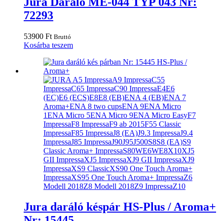
Jura Daráló ME-044 TYP 043 Nr:
72293
53900
Ft
Bruttó
Kosárba teszem
Jura daráló késpár HS-Plus / Aroma+
Nr: 15445