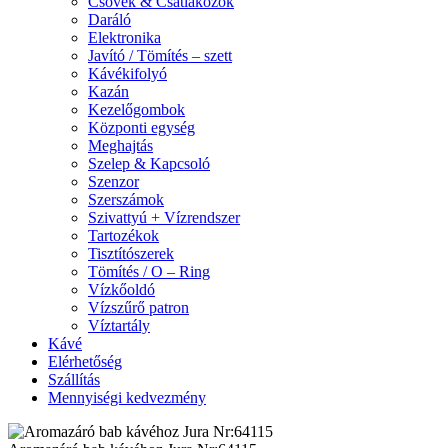
Csövek & Csatlakozók
Daráló
Elektronika
Javító / Tömítés – szett
Kávékifolyó
Kazán
Kezelőgombok
Központi egység
Meghajtás
Szelep & Kapcsoló
Szenzor
Szerszámok
Szivattyú + Vízrendszer
Tartozékok
Tisztítószerek
Tömítés / O – Ring
Vízkőoldó
Vízszűrő patron
Víztartály
Kávé
Elérhetőség
Szállítás
Mennyiségi kedvezmény