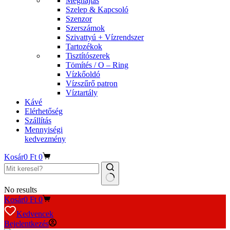
Meghajtás
Szelep & Kapcsoló
Szenzor
Szerszámok
Szivattyú + Vízrendszer
Tartozékok
Tisztítószerek
Tömítés / O – Ring
Vízkőoldó
Vízszűrő patron
Víztartály
Kávé
Elérhetőség
Szállítás
Mennyiségi
kedvezmény
Kosár
0
Ft
0
No results
Kosár
0
Ft
0
Kedvencek
Bejelentkezés