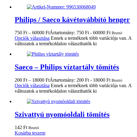
Philips / Saeco kávétovábbító henger
750
Ft
–
60000
Ft
Ártartomány: 750 Ft - 60000 Ft
Bruttó
Opciók választása
Ennek a terméknek több variációja van. A
változatok a termékoldalon választhatók ki
Saeco – Philips víztartály tömítés
200
Ft
–
18000
Ft
Ártartomány: 200 Ft - 18000 Ft
Bruttó
Opciók választása
Ennek a terméknek több variációja van. A
változatok a termékoldalon választhatók ki
Szivattyú nyomóoldali tömités
142
Ft
Bruttó
Kosárba teszem