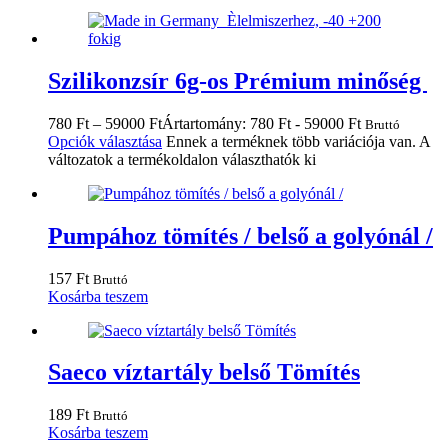
Szilikonzsír 6g-os Prémium minőség
780
Ft
–
59000
Ft
Ártartomány: 780 Ft - 59000 Ft
Bruttó
Opciók választása
Ennek a terméknek több variációja van. A
változatok a termékoldalon választhatók ki
Pumpához tömítés / belső a golyónál /
157
Ft
Bruttó
Kosárba teszem
Saeco víztartály belső Tömítés
189
Ft
Bruttó
Kosárba teszem