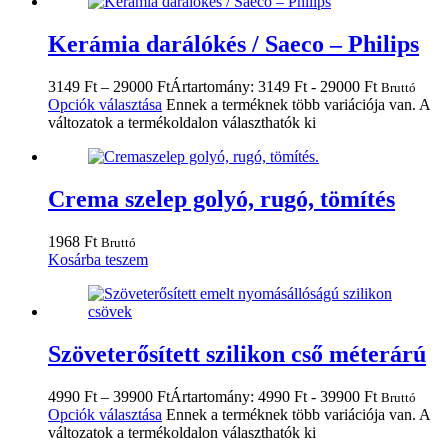
Kerámia darálókés / Saeco – Philips
3149
Ft
–
29000
Ft
Ártartomány: 3149 Ft - 29000 Ft
Bruttó
Opciók választása
Ennek a terméknek több variációja van. A
változatok a termékoldalon választhatók ki
Crema szelep golyó, rugó, tömítés
1968
Ft
Bruttó
Kosárba teszem
Szöveterősített szilikon cső méterárú
4990
Ft
–
39900
Ft
Ártartomány: 4990 Ft - 39900 Ft
Bruttó
Opciók választása
Ennek a terméknek több variációja van. A
változatok a termékoldalon választhatók ki