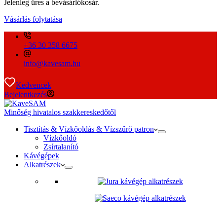
Jelenleg üres a bevásárlókosár.
Vásárlás folytatása
+36 30 358 6675
info@kavesam.hu
Kedvencek
Bejelentkezés
Minőség hivatalos szakkereskedőtől
Tisztítás & Vízkőoldás & Vízszűrő patron
Vízkőoldó
Zsírtalanító
Kávégépek
Alkatrészek