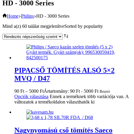
HD - 3000 Series
Home
Philips
HD - 3000 Series
Mind a(z) 60 találat megjelenítve
Sorted by popularity
PIPACSŐ TÖMÍTÉS ALSÓ 5×2
MVQ / D47
90
Ft
–
5000
Ft
Ártartomány: 90 Ft - 5000 Ft
Bruttó
Opciók választása
Ennek a terméknek több variációja van. A
változatok a termékoldalon választhatók ki
Nagynyomású cső tömítés Saeco