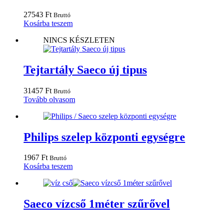
27543
Ft
Bruttó
Kosárba teszem
NINCS KÉSZLETEN
Tejtartály Saeco új tipus
31457
Ft
Bruttó
Tovább olvasom
Philips szelep központi egységre
1967
Ft
Bruttó
Kosárba teszem
Saeco vízcső 1méter szűrővel