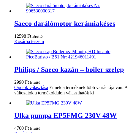
Saeco darálómotor kerámiakéses
12598
Ft
Bruttó
Kosárba teszem
Philips / Saeco kazán – boiler szelep
2990
Ft
Bruttó
Opciók választása
Ennek a terméknek több variációja van. A
változatok a termékoldalon választhatók ki
Ulka pumpa EP5FMG 230V 48W
4700
Ft
Bruttó