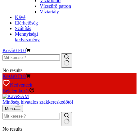
Vízkőoldó
Vízszűrő patron
Víztartály
Kávé
Elérhetőség
Szállítás
Mennyiségi
kedvezmény
Kosár
0
Ft
0
No results
Kosár
0
Ft
0
Kedvencek
Bejelentkezés
Minőség hivatalos szakkereskedőtől
Menu
No results