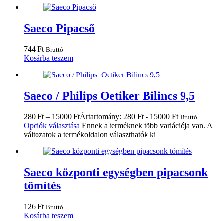
Saeco Pipacső
744
Ft
Bruttó
Kosárba teszem
Saeco / Philips Oetiker Bilincs 9,5
280
Ft
–
15000
Ft
Ártartomány: 280 Ft - 15000 Ft
Bruttó
Opciók választása
Ennek a terméknek több variációja van. A
változatok a termékoldalon választhatók ki
Saeco központi egységben pipacsonk
tömítés
126
Ft
Bruttó
Kosárba teszem