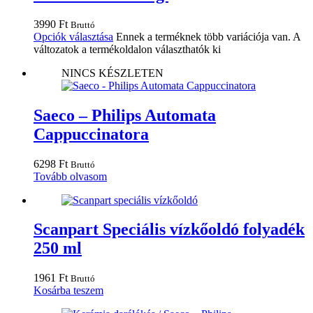
3990
Ft
Bruttó
Opciók választása
Ennek a terméknek több variációja van. A
változatok a termékoldalon választhatók ki
NINCS KÉSZLETEN
Saeco – Philips Automata
Cappuccinatora
6298
Ft
Bruttó
Tovább olvasom
Scanpart Speciális vízkőoldó folyadék
250 ml
1961
Ft
Bruttó
Kosárba teszem