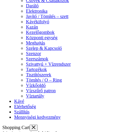
Csövek & Csatlakozók
Daráló
Elektronika
Javító / Tömítés – szett
Kávékifolyó
Kazán
Kezelőgombok
Központi egység
Meghajtás
Szelep & Kapcsoló
Szenzor
Szerszámok
Szivattyú + Vízrendszer
Tartozékok
Tisztítószerek
Tömítés / O – Ring
Vízkőoldó
Vízszűrő patron
Víztartály
Kávé
Elérhetőség
Szállítás
Mennyiségi kedvezmény
Shopping Cart