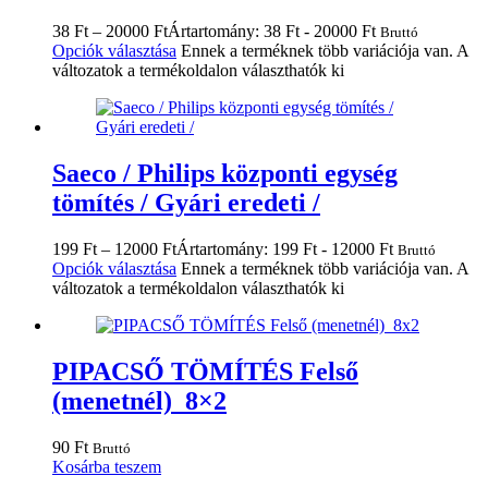
38
Ft
–
20000
Ft
Ártartomány: 38 Ft - 20000 Ft
Bruttó
Opciók választása
Ennek a terméknek több variációja van. A
változatok a termékoldalon választhatók ki
Saeco / Philips központi egység
tömítés / Gyári eredeti /
199
Ft
–
12000
Ft
Ártartomány: 199 Ft - 12000 Ft
Bruttó
Opciók választása
Ennek a terméknek több variációja van. A
változatok a termékoldalon választhatók ki
PIPACSŐ TÖMÍTÉS Felső
(menetnél) 8×2
90
Ft
Bruttó
Kosárba teszem