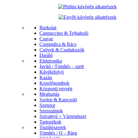
Burkolat
Cappuccino & Tejhaboló
Csavar
Csepptálca & Rács
Csövek & Csatlakozók
Daráló
Elektronika
Javító / Tömítés – szett
Kávékifolyó
Kazán
Kezelőgombok
Központi egység
Meghajtás
Szelep & Kapcsoló
Szenzor
Szerszámok
Szivattyú + Vízrendszer
Tartozékok
Tisztítószerek
Tömítés / O – Ring