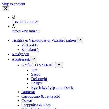
Skip to content
+36 30 358 6675
info@kavesam.hu
Tisztítás & Vízkőoldás & Vízszűrő patron
Vízkőoldó
Zsírtalanító
Kávégépek
Alkatrészek
GYÁRTÓ SZERINT
Jura
Saeco
DeLonghi
Philips
Egyéb kávégép alkatrészek
Burkolat
Cappuccino & Tejhaboló
Csavar
Csepptálca & Rács