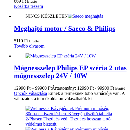
669
Ft
Bruttó
Kosárba teszem
NINCS KÉSZLETEN
Meghajtó motor / Saeco & Philips
5110
Ft
Bruttó
Tovább olvasom
Mágnesszelep Philips EP széria 2 utas
mágnesszelep 24V / 10W
12990
Ft
–
99900
Ft
Ártartomány: 12990 Ft - 99900 Ft
Bruttó
Opciók választása
Ennek a terméknek több variációja van. A
változatok a termékoldalon választhatók ki