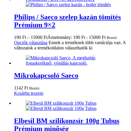
Philips / Saeco szelep kazán tömítés
Prémium 9×2
190
Ft
–
15000
Ft
Ártartomány: 190 Ft - 15000 Ft
Bruttó
Opciók választása
Ennek a terméknek több variációja van. A
változatok a termékoldalon választhatók ki
Mikrokapcsoló Saeco
1142
Ft
Bruttó
Kosárba teszem
Elbesil BM szilikonzsír 100g Tubus
Prémium minőség