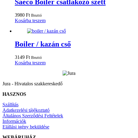
Saeco Boiler csatlakozó szett
3980
Ft
Bruttó
Kosárba teszem
Boiler / kazán cső
3149
Ft
Bruttó
Kosárba teszem
Jura - Hivatalos szakkereskedő
HASZNOS
Szállítás
Adatkezelési tájékoztató
Általános Szerződési Feltételek
Információk
Elállási igény beküldése
WEBÁRUHÁZ