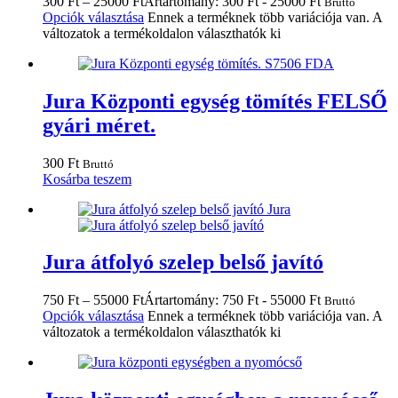
300
Ft
–
25000
Ft
Ártartomány: 300 Ft - 25000 Ft
Bruttó
Opciók választása
Ennek a terméknek több variációja van. A
változatok a termékoldalon választhatók ki
Jura Központi egység tömítés FELSŐ
gyári méret.
300
Ft
Bruttó
Kosárba teszem
Jura átfolyó szelep belső javító
750
Ft
–
55000
Ft
Ártartomány: 750 Ft - 55000 Ft
Bruttó
Opciók választása
Ennek a terméknek több variációja van. A
változatok a termékoldalon választhatók ki