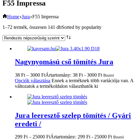
F55 Impressa
Home
Jura
F55 Impressa
1–72 termék, összesen 141 db
Sorted by popularity
Nagynyomású cső tömítés Jura
38
Ft
–
3000
Ft
Ártartomány: 38 Ft - 3000 Ft
Bruttó
Opciók választása
Ennek a terméknek több variációja van. A
változatok a termékoldalon választhatók ki
Jura leeresztő szelep tömítés / Gyári
eredeti /
299
Ft
–
25000
Ft
Ártartomány: 299 Ft - 25000 Ft
Bruttó