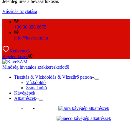
Jelenleg üres a bevásárlókosár.
Vásárlás folytatása
+36 30 358 6675
info@kavesam.hu
Kedvencek
Bejelentkezés
Minőség hivatalos szakkereskedőtől
Tisztítás & Vízkőoldás & Vízszűrő patron
Vízkőoldó
Zsírtalanító
Kávégépek
Alkatrészek