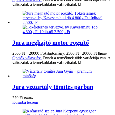
változatok a termékoldalon választhatók ki
Jura meghajtó motor rögzítő
2500
Ft
–
20000
Ft
Ártartomány: 2500 Ft - 20000 Ft
Bruttó
Opciók választása
Ennek a terméknek több variációja van. A
változatok a termékoldalon választhatók ki
Jura víztartály tömítés párban
779
Ft
Bruttó
Kosárba teszem