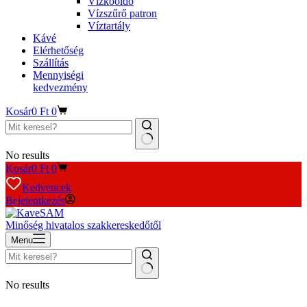
Vízkőoldó
Vízszűrő patron
Víztartály
Kávé
Elérhetőség
Szállítás
Mennyiségi
kedvezmény
Kosár
0
Ft
0
No results
Kosár
0
Ft
0
Kedvencek
Bejelentkezés
Minőség hivatalos szakkereskedőtől
Menu
No results