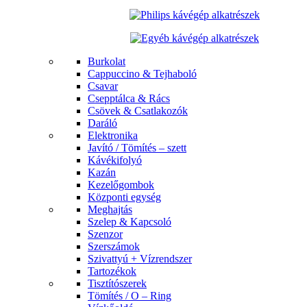
Burkolat
Cappuccino & Tejhaboló
Csavar
Csepptálca & Rács
Csövek & Csatlakozók
Daráló
Elektronika
Javító / Tömítés – szett
Kávékifolyó
Kazán
Kezelőgombok
Központi egység
Meghajtás
Szelep & Kapcsoló
Szenzor
Szerszámok
Szivattyú + Vízrendszer
Tartozékok
Tisztítószerek
Tömítés / O – Ring