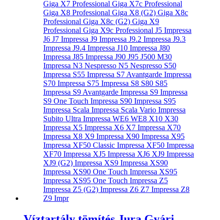
Víztartály tömítés Jura Gyári –