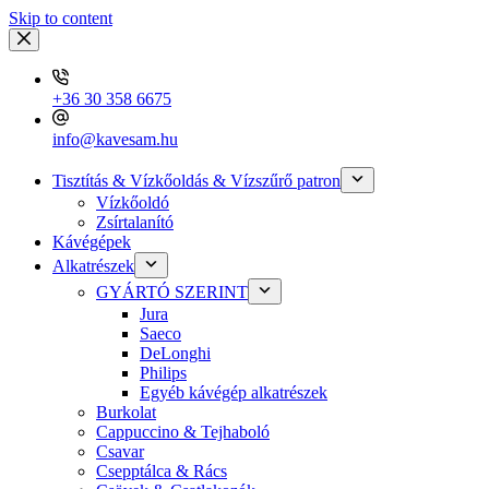
Skip to content
+36 30 358 6675
info@kavesam.hu
Tisztítás & Vízkőoldás & Vízszűrő patron
Vízkőoldó
Zsírtalanító
Kávégépek
Alkatrészek
GYÁRTÓ SZERINT
Jura
Saeco
DeLonghi
Philips
Egyéb kávégép alkatrészek
Burkolat
Cappuccino & Tejhaboló
Csavar
Csepptálca & Rács