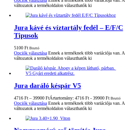
Opciók választása
Ennek a terméknek több variációja van. A
változatok a termékoldalon választhatók ki
Jura kávé és víztartály fedél – E/F/C
Tipusok
5100
Ft
Bruttó
Opciók választása
Ennek a terméknek több variációja van. A
változatok a termékoldalon választhatók ki
Jura daráló késpár V5
4716
Ft
–
39900
Ft
Ártartomány: 4716 Ft - 39900 Ft
Bruttó
Opciók választása
Ennek a terméknek több variációja van. A
változatok a termékoldalon választhatók ki