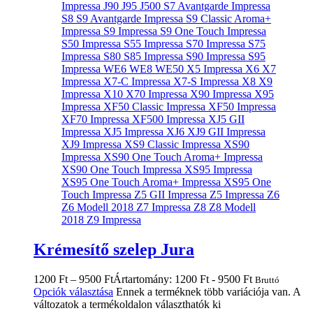
Krémesítő szelep Jura
1200
Ft
–
9500
Ft
Ártartomány: 1200 Ft - 9500 Ft
Bruttó
Opciók választása
Ennek a terméknek több variációja van. A
változatok a termékoldalon választhatók ki