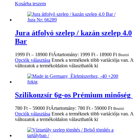
Kosárba teszem
Jura átfolyó szelep / kazán szelep 4.0
Bar
1999
Ft
–
18900
Ft
Ártartomány: 1999 Ft - 18900 Ft
Bruttó
Opciók választása
Ennek a terméknek több variációja van. A
változatok a termékoldalon választhatók ki
Szilikonzsír 6g-os Prémium minőség
780
Ft
–
59000
Ft
Ártartomány: 780 Ft - 59000 Ft
Bruttó
Opciók választása
Ennek a terméknek több variációja van. A
változatok a termékoldalon választhatók ki