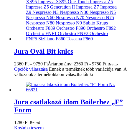
Jura Ovál Bit kulcs
2360
Ft
–
9750
Ft
Ártartomány: 2360 Ft - 9750 Ft
Bruttó
Opciók választása
Ennek a terméknek több variációja van. A
változatok a termékoldalon választhatók ki
Jura csatlakozó idom Boilerhez „F”
Form
1280
Ft
Bruttó
Kosárba teszem