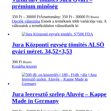
prémium minőség
350
Ft
–
30000
Ft
Ártartomány: 350 Ft - 30000 Ft
Bruttó
Opciók választása
Ennek a terméknek több variációja van. A
változatok a termékoldalon választhatók ki
Jura Központi egység tömités ALSÒ
gyári méret. 34,52×3,53
300
Ft
Bruttó
Kosárba teszem
Jura leeresztő szelep Aluvég – Kappe
Made in Germany