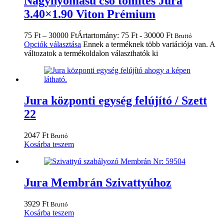
Nagynyomású cső tömítés Jura
3.40×1.90 Viton Prémium
75
Ft
–
30000
Ft
Ártartomány: 75 Ft - 30000 Ft
Bruttó
Opciók választása
Ennek a terméknek több variációja van. A
változatok a termékoldalon választhatók ki
Jura központi egység felújító / Szett
22
2047
Ft
Bruttó
Kosárba teszem
Jura Membrán Szivattyúhoz
3929
Ft
Bruttó
Kosárba teszem