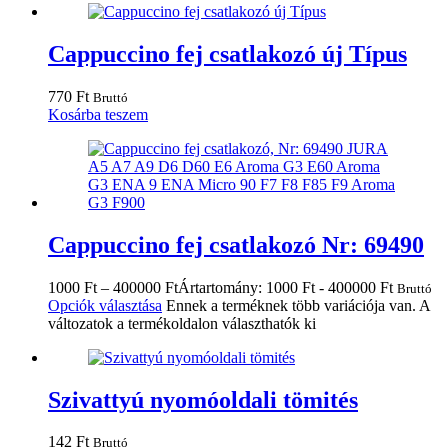
Cappuccino fej csatlakozó új Típus
770
Ft
Bruttó
Kosárba teszem
Cappuccino fej csatlakozó Nr: 69490
1000
Ft
–
400000
Ft
Ártartomány: 1000 Ft - 400000 Ft
Bruttó
Opciók választása
Ennek a terméknek több variációja van. A
változatok a termékoldalon választhatók ki
Szivattyú nyomóoldali tömités
142
Ft
Bruttó