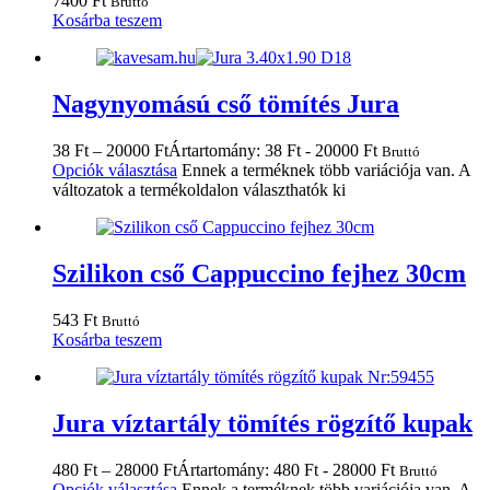
7400
Ft
Bruttó
Kosárba teszem
Nagynyomású cső tömítés Jura
38
Ft
–
20000
Ft
Ártartomány: 38 Ft - 20000 Ft
Bruttó
Opciók választása
Ennek a terméknek több variációja van. A
változatok a termékoldalon választhatók ki
Szilikon cső Cappuccino fejhez 30cm
543
Ft
Bruttó
Kosárba teszem
Jura víztartály tömítés rögzítő kupak
480
Ft
–
28000
Ft
Ártartomány: 480 Ft - 28000 Ft
Bruttó
Opciók választása
Ennek a terméknek több variációja van. A