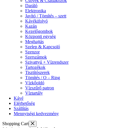
Csövek & Csatlakozók
Daráló
Elektronika
Javító / Tömítés – szett
Kávékifolyó
Kazán
Kezelőgombok
Központi egység
Meghajtás
Szelep & Kapcsoló
Szenzor
Szerszámok
Szivattyú + Vízrendszer
Tartozékok
Tisztítószerek
Tömítés / O – Ring
Vízkőoldó
Vízszűrő patron
Víztartály
Kávé
Elérhetőség
Szállítás
Mennyiségi kedvezmény
Shopping Cart