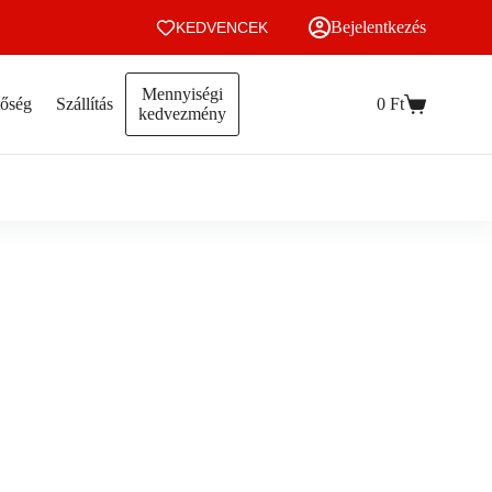
Bejelentkezés
KEDVENCEK
Mennyiségi
tőség
Szállítás
0
Ft
Kosár
kedvezmény