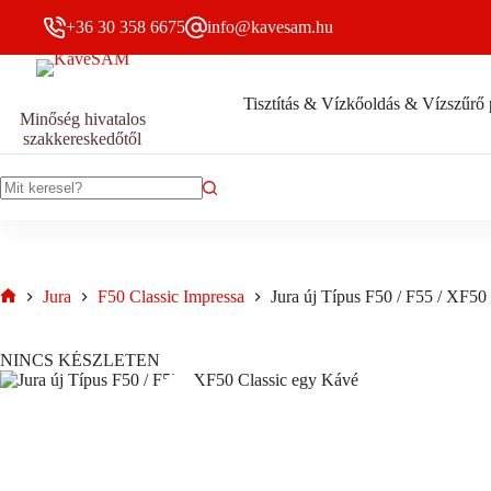
Skip
+36 30 358 6675
info@kavesam.hu
to
content
Tisztítás & Vízkőoldás & Vízszűrő 
Minőség hivatalos
szakkereskedőtől
No
results
Jura
F50 Classic Impressa
Jura új Típus F50 / F55 / XF50
Home
NINCS KÉSZLETEN