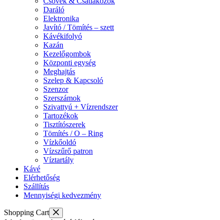
Csövek & Csatlakozók
Daráló
Elektronika
Javító / Tömítés – szett
Kávékifolyó
Kazán
Kezelőgombok
Központi egység
Meghajtás
Szelep & Kapcsoló
Szenzor
Szerszámok
Szivattyú + Vízrendszer
Tartozékok
Tisztítószerek
Tömítés / O – Ring
Vízkőoldó
Vízszűrő patron
Víztartály
Kávé
Elérhetőség
Szállítás
Mennyiségi kedvezmény
Shopping Cart