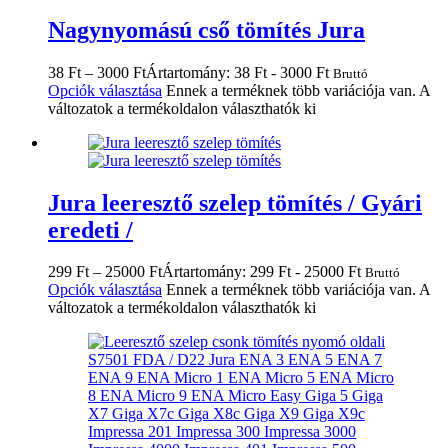
Nagynyomású cső tömítés Jura
38
Ft
–
3000
Ft
Ártartomány: 38 Ft - 3000 Ft
Bruttó
Opciók választása
Ennek a terméknek több variációja van. A
változatok a termékoldalon választhatók ki
Jura leeresztő szelep tömítés / Gyári
eredeti /
299
Ft
–
25000
Ft
Ártartomány: 299 Ft - 25000 Ft
Bruttó
Opciók választása
Ennek a terméknek több variációja van. A
változatok a termékoldalon választhatók ki