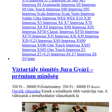
Víztartály tömítés Jura Gyári –
prémium minőség
350
Ft
–
30000
Ft
Ártartomány: 350 Ft - 30000 Ft
Bruttó
Opciók választása
Ennek a terméknek több variációja van. A
változatok a termékoldalon választhatók ki