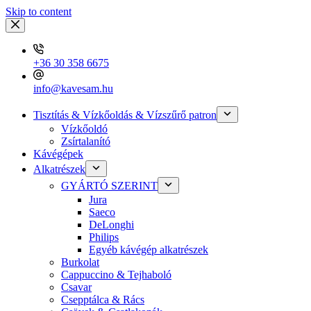
Skip to content
+36 30 358 6675
info@kavesam.hu
Tisztítás & Vízkőoldás & Vízszűrő patron
Vízkőoldó
Zsírtalanító
Kávégépek
Alkatrészek
GYÁRTÓ SZERINT
Jura
Saeco
DeLonghi
Philips
Egyéb kávégép alkatrészek
Burkolat
Cappuccino & Tejhaboló
Csavar
Csepptálca & Rács