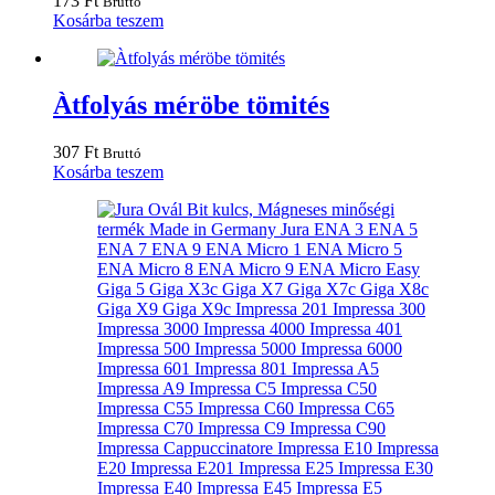
173
Ft
Bruttó
Kosárba teszem
Àtfolyás méröbe tömités
307
Ft
Bruttó
Kosárba teszem