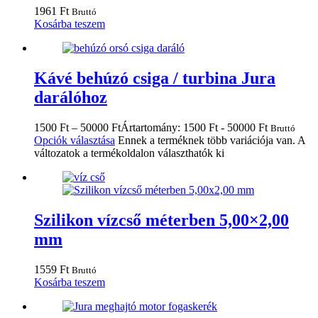
1961
Ft
Bruttó
Kosárba teszem
Kávé behúzó csiga / turbina Jura
darálóhoz
1500
Ft
–
50000
Ft
Ártartomány: 1500 Ft - 50000 Ft
Bruttó
Opciók választása
Ennek a terméknek több variációja van. A
változatok a termékoldalon választhatók ki
Szilikon vízcső méterben 5,00×2,00
mm
1559
Ft
Bruttó
Kosárba teszem