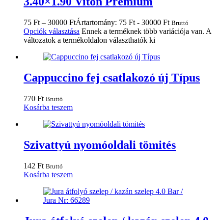
3.40×1.90 Viton Prémium
75
Ft
–
30000
Ft
Ártartomány: 75 Ft - 30000 Ft
Bruttó
Opciók választása
Ennek a terméknek több variációja van. A
változatok a termékoldalon választhatók ki
Cappuccino fej csatlakozó új Típus
770
Ft
Bruttó
Kosárba teszem
Szivattyú nyomóoldali tömités
142
Ft
Bruttó
Kosárba teszem