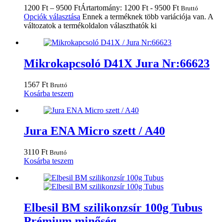
1200
Ft
–
9500
Ft
Ártartomány: 1200 Ft - 9500 Ft
Bruttó
Opciók választása
Ennek a terméknek több variációja van. A
változatok a termékoldalon választhatók ki
Mikrokapcsoló D41X Jura Nr:66623
1567
Ft
Bruttó
Kosárba teszem
Jura ENA Micro szett / A40
3110
Ft
Bruttó
Kosárba teszem
Elbesil BM szilikonzsír 100g Tubus
Prémium minőség