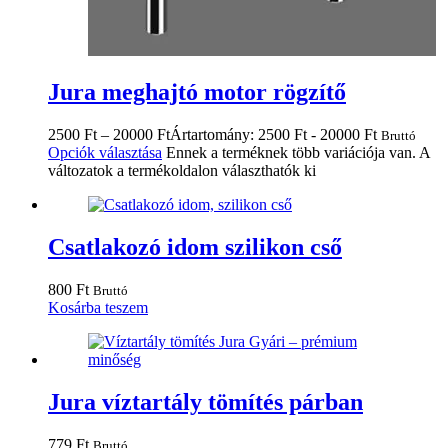
Jura meghajtó motor rögzítő
2500
Ft
–
20000
Ft
Ártartomány: 2500 Ft - 20000 Ft
Bruttó
Opciók választása
Ennek a terméknek több variációja van. A
változatok a termékoldalon választhatók ki
Csatlakozó idom szilikon cső
800
Ft
Bruttó
Kosárba teszem
Jura víztartály tömítés párban
779
Ft
Bruttó