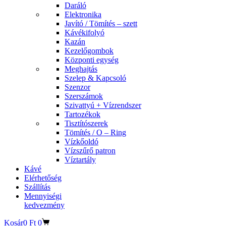
Daráló
Elektronika
Javító / Tömítés – szett
Kávékifolyó
Kazán
Kezelőgombok
Központi egység
Meghajtás
Szelep & Kapcsoló
Szenzor
Szerszámok
Szivattyú + Vízrendszer
Tartozékok
Tisztítószerek
Tömítés / O – Ring
Vízkőoldó
Vízszűrő patron
Víztartály
Kávé
Elérhetőség
Szállítás
Mennyiségi
kedvezmény
Kosár
0
Ft
0