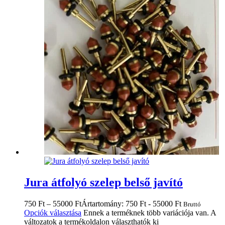
Jura átfolyó szelep belső javító
750
Ft
–
55000
Ft
Ártartomány: 750 Ft - 55000 Ft
Bruttó
Opciók választása
Ennek a terméknek több variációja van. A
változatok a termékoldalon választhatók ki