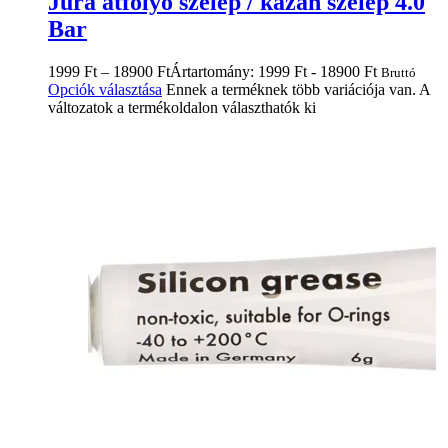
Jura átfolyó szelep / kazán szelep 4.0
Bar
1999
Ft
–
18900
Ft
Ártartomány: 1999 Ft - 18900 Ft
Bruttó
Opciók választása
Ennek a terméknek több variációja van. A
változatok a termékoldalon választhatók ki