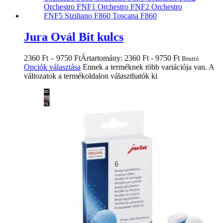
Jura Ovál Bit kulcs
2360
Ft
–
9750
Ft
Ártartomány: 2360 Ft - 9750 Ft
Bruttó
Opciók választása
Ennek a terméknek több variációja van. A
változatok a termékoldalon választhatók ki