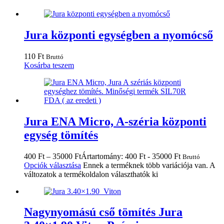
Jura központi egységben a nyomócső
110
Ft
Bruttó
Kosárba teszem
Jura ENA Micro, A-széria központi
egység tömítés
400
Ft
–
35000
Ft
Ártartomány: 400 Ft - 35000 Ft
Bruttó
Opciók választása
Ennek a terméknek több variációja van. A
változatok a termékoldalon választhatók ki
Nagynyomású cső tömítés Jura