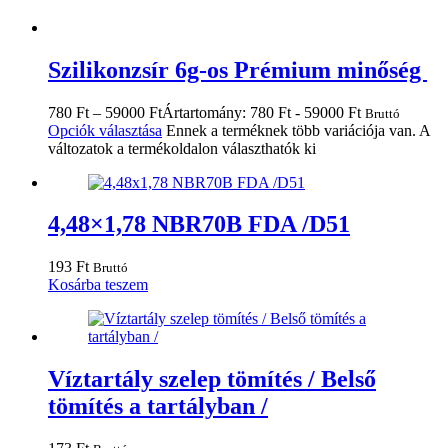
Szilikonzsír 6g-os Prémium minőség
780
Ft
–
59000
Ft
Ártartomány: 780 Ft - 59000 Ft
Bruttó
Opciók választása
Ennek a terméknek több variációja van. A
változatok a termékoldalon választhatók ki
4,48×1,78 NBR70B FDA /D51
193
Ft
Bruttó
Kosárba teszem
Víztartály szelep tömítés / Belső
tömítés a tartályban /