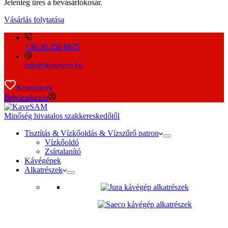
Jelenleg üres a bevásárlókosár.
Vásárlás folytatása
+36 30 358 6675
info@kavesam.hu
Kedvencek
Bejelentkezés
Minőség hivatalos szakkereskedőtől
Tisztítás & Vízkőoldás & Vízszűrő patron
Vízkőoldó
Zsírtalanító
Kávégépek
Alkatrészek