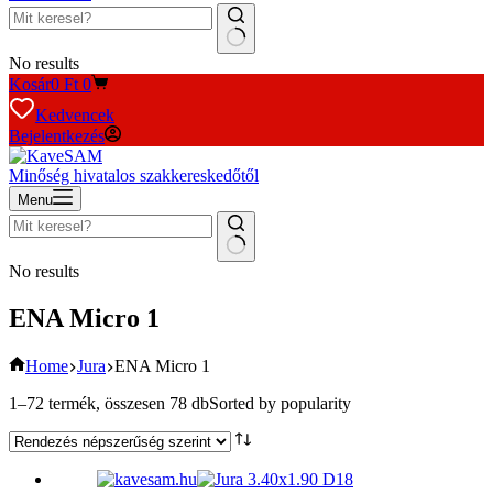
No results
Kosár
0
Ft
0
Kedvencek
Bejelentkezés
Minőség hivatalos szakkereskedőtől
Menu
No results
ENA Micro 1
Home
Jura
ENA Micro 1
1–72 termék, összesen 78 db
Sorted by popularity