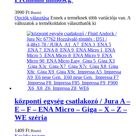
3990
Ft
Bruttó
Opciók választása
Ennek a terméknek több variációja van. A
változatok a termékoldalon választhatók ki
központi egység csatlakozó / Jura A –
E – F – ENA Micro – Giga – X – Z –
WE széria
1409
Ft
Bruttó
Kosárba teszem