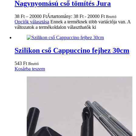
Nagynyomású cső tömítés Jura
38
Ft
–
20000
Ft
Ártartomány: 38 Ft - 20000 Ft
Bruttó
Opciók választása
Ennek a terméknek több variációja van. A
változatok a termékoldalon választhatók ki
Szilikon cső Cappuccino fejhez 30cm
543
Ft
Bruttó
Kosárba teszem