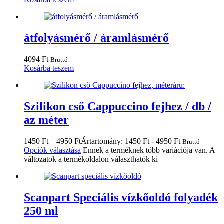
átfolyásmérő / áramlásmérő
4094
Ft
Bruttó
Kosárba teszem
Szilikon cső Cappuccino fejhez / db /
az méter
1450
Ft
–
4950
Ft
Ártartomány: 1450 Ft - 4950 Ft
Bruttó
Opciók választása
Ennek a terméknek több variációja van. A
változatok a termékoldalon választhatók ki
Scanpart Speciális vízkőoldó folyadék
250 ml