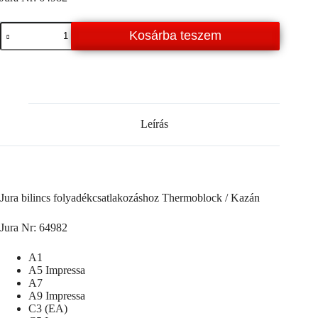
Jura
Kosárba teszem
bilincs
folyadékcsatlakozáshoz
Thermoblock
mennyiség
Leírás
Jura bilincs folyadékcsatlakozáshoz Thermoblock / Kazán
Jura Nr: 64982
A1
A5 Impressa
A7
A9 Impressa
C3 (EA)