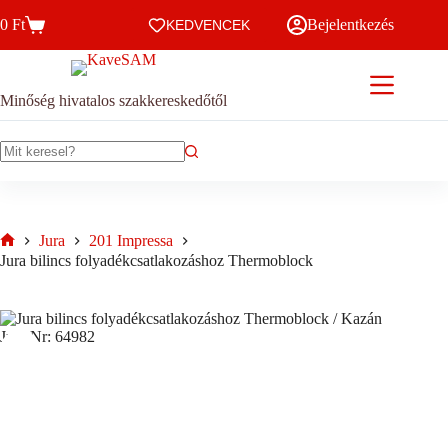
Skip
0
Ft
Bejelentkezés
to
KEDVENCEK
Kosár
content
Minőség hivatalos szakkereskedőtől
No
results
Jura
201 Impressa
Home
Jura bilincs folyadékcsatlakozáshoz Thermoblock