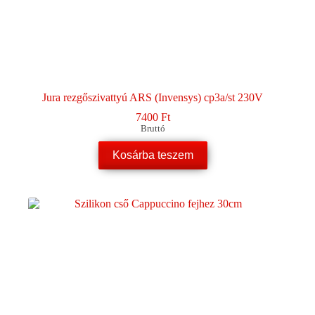
Jura rezgőszivattyú ARS (Invensys) cp3a/st 230V
7400
Ft
Bruttó
Kosárba teszem