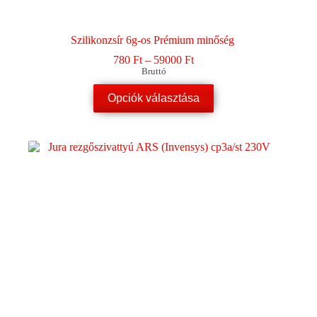
Szilikonzsír 6g-os Prémium minőség
Ártartomány:
780
Ft
–
59000
Ft
780 Ft
Bruttó
-
Ennek
59000 Ft
Opciók választása
a
terméknek
több
variációja
van.
A
változatok
a
termékoldalon
választhatók
ki