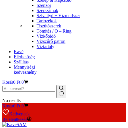
Szelep & Kapcsoló
Szenzor
Szerszámok
Szivattyú + Vízrendszer
Tartozékok
Tisztítószerek
Tömítés / O – Ring
Vízkőoldó
Vízszűrő patron
Víztartály
Kávé
Elérhetőség
Szállítás
Mennyiségi
kedvezmény
Kosár
0
Ft
0
No results
Kosár
0
Ft
0
Kedvencek
Bejelentkezés