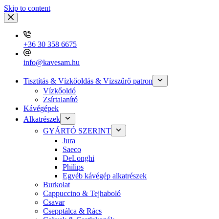
Skip to content
+36 30 358 6675
info@kavesam.hu
Tisztítás & Vízkőoldás & Vízszűrő patron
Vízkőoldó
Zsírtalanító
Kávégépek
Alkatrészek
GYÁRTÓ SZERINT
Jura
Saeco
DeLonghi
Philips
Egyéb kávégép alkatrészek
Burkolat
Cappuccino & Tejhaboló
Csavar
Csepptálca & Rács