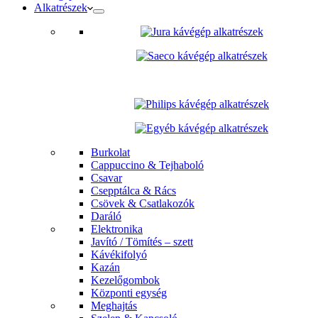
Alkatrészek
Burkolat
Cappuccino & Tejhaboló
Csavar
Csepptálca & Rács
Csövek & Csatlakozók
Daráló
Elektronika
Javító / Tömítés – szett
Kávékifolyó
Kazán
Kezelőgombok
Központi egység
Meghajtás