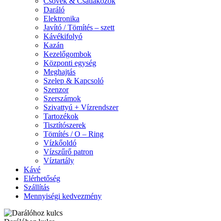
Csövek & Csatlakozók
Daráló
Elektronika
Javító / Tömítés – szett
Kávékifolyó
Kazán
Kezelőgombok
Központi egység
Meghajtás
Szelep & Kapcsoló
Szenzor
Szerszámok
Szivattyú + Vízrendszer
Tartozékok
Tisztítószerek
Tömítés / O – Ring
Vízkőoldó
Vízszűrő patron
Víztartály
Kávé
Elérhetőség
Szállítás
Mennyiségi kedvezmény