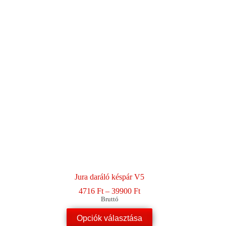
Jura daráló késpár V5
Ártartomány:
4716
Ft
–
39900
Ft
4716 Ft
Bruttó
-
Ennek
39900 Ft
Opciók választása
a