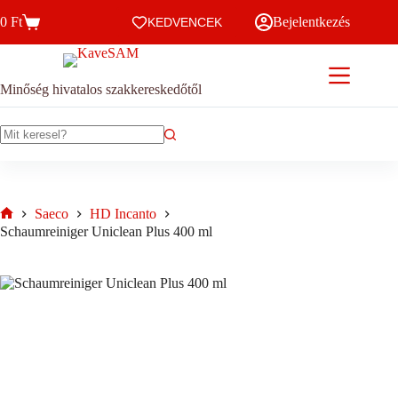
Skip
0
Ft
Bejelentkezés
to
KEDVENCEK
Kosár
content
Minőség hivatalos szakkereskedőtől
No
results
Saeco
HD Incanto
Home
Schaumreiniger Uniclean Plus 400 ml