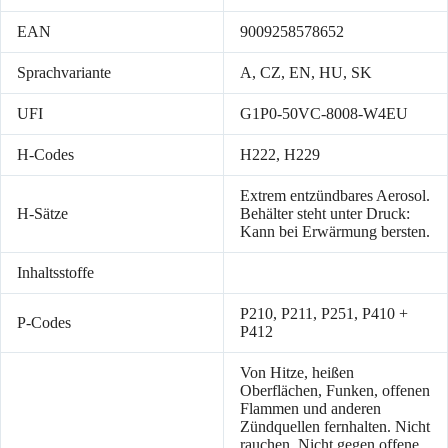
EAN
9009258578652
Sprachvariante
A, CZ, EN, HU, SK
UFI
G1P0-50VC-8008-W4EU
H-Codes
H222, H229
Extrem entzündbares Aerosol.
H-Sätze
Behälter steht unter Druck:
Kann bei Erwärmung bersten.
Inhaltsstoffe
P210, P211, P251, P410 +
P-Codes
P412
Von Hitze, heißen
Oberflächen, Funken, offenen
Flammen und anderen
Zündquellen fernhalten. Nicht
rauchen. Nicht gegen offene