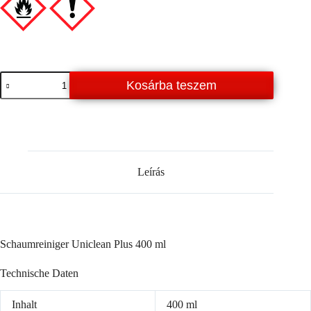
Schaumreiniger
Kosárba teszem
Uniclean
Plus
400
ml
mennyiség
Leírás
Schaumreiniger Uniclean Plus 400 ml
Technische Daten
Inhalt
400 ml