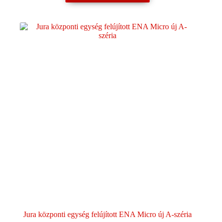
terméknek
több
variációja
van.
A
változatok
a
termékoldalon
választhatók
ki
Jura központi egység felújított ENA Micro új A-széria