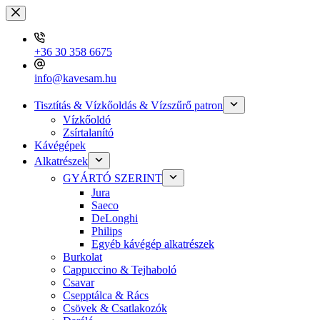
Skip
to
content
+36 30 358 6675
info@kavesam.hu
Tisztítás & Vízkőoldás & Vízszűrő patron
Vízkőoldó
Zsírtalanító
Kávégépek
Alkatrészek
GYÁRTÓ SZERINT
Jura
Saeco
DeLonghi
Philips
Egyéb kávégép alkatrészek
Burkolat
Cappuccino & Tejhaboló
Csavar
Csepptálca & Rács
Csövek & Csatlakozók