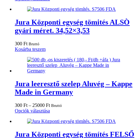
-
a
30000 Ft
terméknek
több
variációja
Jura Központi egység tömités ALSÒ
van.
gyári méret. 34,52×3,53
A
változatok
a
300
Ft
Bruttó
termékoldalon
Kosárba teszem
választhatók
ki
Jura leeresztő szelep Aluvég – Kappe
Made in Germany
Ártartomány:
300
Ft
–
25000
Ft
Bruttó
300 Ft
Ennek
Opciók választása
-
a
25000 Ft
terméknek
több
variációja
Jura Központi egység tömítés FELSŐ