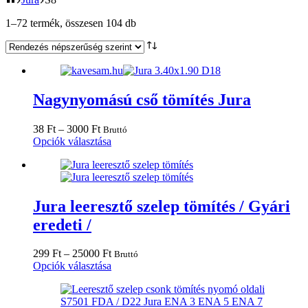
Sorted
1–72 termék, összesen 104 db
by
popularity
Nagynyomású cső tömítés Jura
Ártartomány:
38
Ft
–
3000
Ft
Bruttó
38 Ft
Ennek
Opciók választása
-
a
3000 Ft
terméknek
több
variációja
van.
Jura leeresztő szelep tömítés / Gyári
A
eredeti /
változatok
a
termékoldalon
Ártartomány:
299
Ft
–
25000
Ft
Bruttó
választhatók
299 Ft
Ennek
Opciók választása
ki
-
a
25000 Ft
terméknek
több