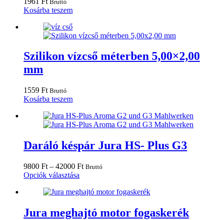
1961
Ft
Bruttó
termékoldalon
Kosárba teszem
választhatók
ki
Szilikon vízcső méterben 5,00×2,00
mm
1559
Ft
Bruttó
Kosárba teszem
Daráló késpár Jura HS- Plus G3
Ártartomány:
9800
Ft
–
42000
Ft
Bruttó
Ennek
9800 Ft
Opciók választása
a
-
terméknek
42000 Ft
több
variációja
Jura meghajtó motor fogaskerék
van.