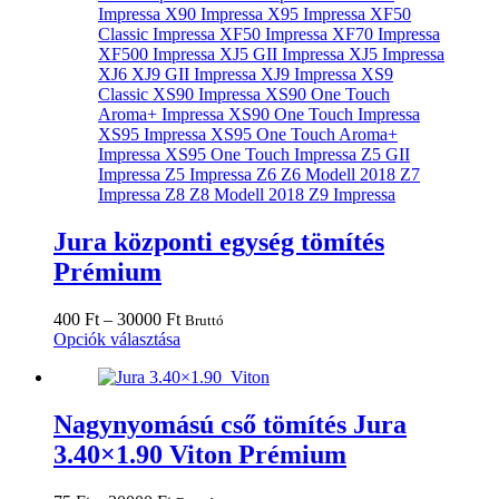
Jura központi egység tömítés
Prémium
Ártartomány:
400
Ft
–
30000
Ft
Bruttó
400 Ft
Ennek
Opciók választása
-
a
30000 Ft
terméknek
több
variációja
Nagynyomású cső tömítés Jura
van.
3.40×1.90 Viton Prémium
A
változatok
a