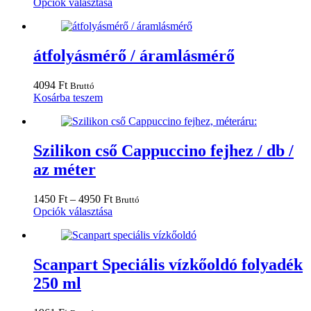
választhatók
Ennek
Opciók választása
ki
a
terméknek
több
variációja
átfolyásmérő / áramlásmérő
van.
A
4094
Ft
Bruttó
változatok
Kosárba teszem
a
termékoldalon
választhatók
ki
Szilikon cső Cappuccino fejhez / db /
az méter
Ártartomány:
1450
Ft
–
4950
Ft
Bruttó
1450 Ft
Ennek
Opciók választása
-
a
4950 Ft
terméknek
több
variációja
Scanpart Speciális vízkőoldó folyadék
van.
250 ml
A
változatok
a