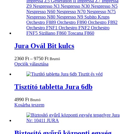
Jura Ovál Bit kulcs
Ártartomány:
2360
Ft
–
9750
Ft
Bruttó
2360 Ft
Ennek
Opciók választása
-
a
9750 Ft
terméknek
több
variációja
Tisztító tabletta Jura 6db
van.
A
4990
Ft
Bruttó
változatok
Kosárba teszem
a
termékoldalon
választhatók
ki
Biztosító gyűrű központi egység