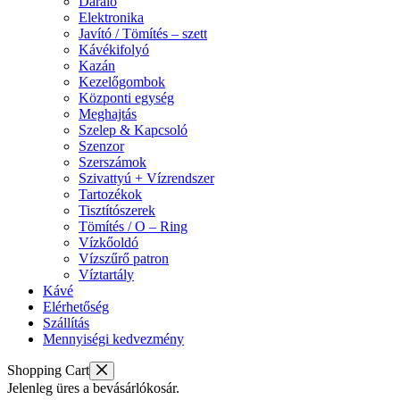
Daráló
Elektronika
Javító / Tömítés – szett
Kávékifolyó
Kazán
Kezelőgombok
Központi egység
Meghajtás
Szelep & Kapcsoló
Szenzor
Szerszámok
Szivattyú + Vízrendszer
Tartozékok
Tisztítószerek
Tömítés / O – Ring
Vízkőoldó
Vízszűrő patron
Víztartály
Kávé
Elérhetőség
Szállítás
Mennyiségi kedvezmény
Shopping Cart
Jelenleg üres a bevásárlókosár.