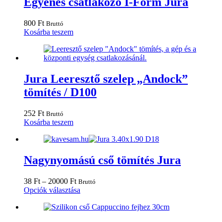
Egyenes csatlakozó I-Form Jura
800
Ft
Bruttó
Kosárba teszem
Jura Leeresztő szelep „Andock”
tömítés / D100
252
Ft
Bruttó
Kosárba teszem
Nagynyomású cső tömítés Jura
Ártartomány:
38
Ft
–
20000
Ft
Bruttó
38 Ft
Ennek
Opciók választása
-
a
20000 Ft
terméknek
több