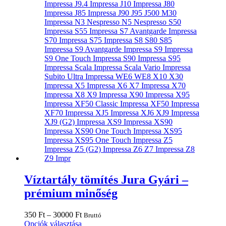
Víztartály tömítés Jura Gyári –
prémium minőség
Ártartomány:
350
Ft
–
30000
Ft
Bruttó
350 Ft
Ennek
Opciók választása