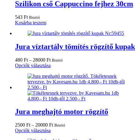
variációja
Szilikon cső Cappuccino fejhez 30cm
van.
A
543
Ft
Bruttó
változatok
Kosárba teszem
a
termékoldalon
választhatók
ki
Jura víztartály tömítés rögzítő kupak
Ártartomány:
480
Ft
–
28000
Ft
Bruttó
480 Ft
Ennek
Opciók választása
-
a
28000 Ft
terméknek
több
variációja
van.
A
változatok
a
Jura meghajtó motor rögzítő
termékoldalon
választhatók
Ártartomány:
2500
Ft
–
20000
Ft
Bruttó
ki
Ennek
2500 Ft
Opciók választása
a
-