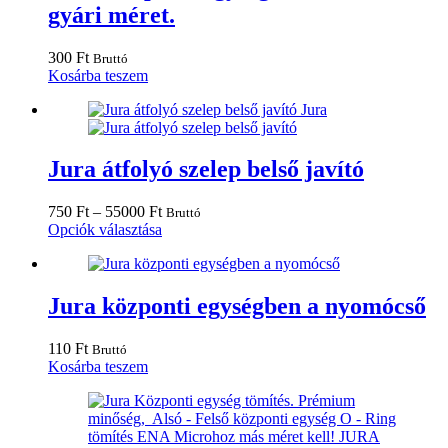
van.
gyári méret.
A
változatok
a
300
Ft
Bruttó
termékoldalon
Kosárba teszem
választhatók
ki
Jura átfolyó szelep belső javító
Ártartomány:
750
Ft
–
55000
Ft
Bruttó
750 Ft
Ennek
Opciók választása
-
a
55000 Ft
terméknek
több
variációja
Jura központi egységben a nyomócső
van.
A
110
Ft
Bruttó
változatok
Kosárba teszem
a
termékoldalon
választhatók
ki