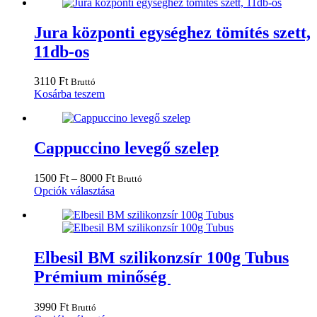
választhatók
ki
Jura központi egységhez tömítés szett,
11db-os
3110
Ft
Bruttó
Kosárba teszem
Cappuccino levegő szelep
Ártartomány:
1500
Ft
–
8000
Ft
Bruttó
1500 Ft
Ennek
Opciók választása
-
a
8000 Ft
terméknek
több
variációja
van.
Elbesil BM szilikonzsír 100g Tubus
A
Prémium minőség
változatok
a
termékoldalon
3990
Ft
Bruttó