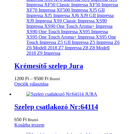
Krémesítő szelep Jura
Ártartomány:
1200
Ft
–
9500
Ft
Bruttó
1200 Ft
Ennek
Opciók választása
-
a
9500 Ft
terméknek
több
variációja
Szelep csatlakozó Nr:64114
van.
A
650
Ft
Bruttó
változatok
Kosárba teszem
a
termékoldalon