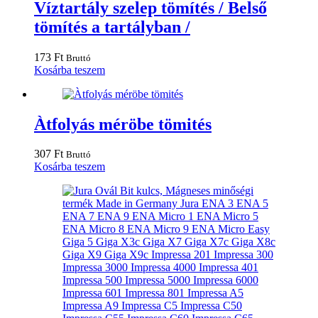
van.
Víztartály szelep tömítés / Belső
A
tömítés a tartályban /
változatok
a
termékoldalon
173
Ft
Bruttó
választhatók
Kosárba teszem
ki
Àtfolyás méröbe tömités
307
Ft
Bruttó
Kosárba teszem