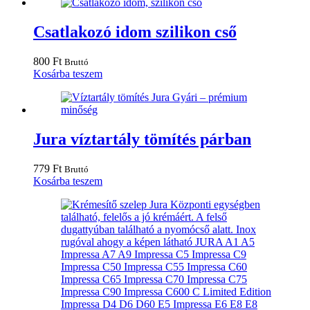
terméknek
20000 Ft
több
variációja
Csatlakozó idom szilikon cső
van.
A
800
Ft
Bruttó
változatok
Kosárba teszem
a
termékoldalon
választhatók
ki
Jura víztartály tömítés párban
779
Ft
Bruttó
Kosárba teszem