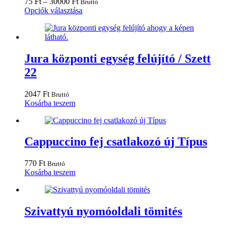
Ártartomány:
75
Ft
–
30000
Ft
Bruttó
termékoldalon
75 Ft
Ennek
Opciók választása
választhatók
-
a
ki
30000 Ft
terméknek
több
variációja
van.
Jura központi egység felújító / Szett
A
22
változatok
a
termékoldalon
2047
Ft
Bruttó
választhatók
Kosárba teszem
ki
Cappuccino fej csatlakozó új Típus
770
Ft
Bruttó
Kosárba teszem
Szivattyú nyomóoldali tömités