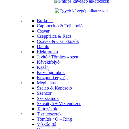
Burkolat
Cappuccino & Tejhaboló
Csavar
Csepptálca & Rács
Csövek & Csatlakozók
Daráló
Elektronika
Javító / Tömítés – szett
Kávékifolyó
Kazán
Kezelőgombok
Központi egység
Meghajtás
Szelep & Kapcsoló
Szenzor
Szerszámok
Szivattyú + Vízrendszer
Tartozékok
Tisztítószerek
Tömítés / O – Ring
Vízkőoldó