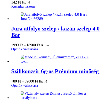
142
Ft
Bruttó
Kosárba teszem
Jura átfolyó szelep / kazán szelep 4.0
Bar
Ártartomány:
1999
Ft
–
18900
Ft
Bruttó
Ennek
1999 Ft
Opciók választása
a
-
terméknek
18900 Ft
több
variációja
van.
Szilikonzsír 6g-os Prémium minőség
A
változatok
Ártartomány:
780
Ft
–
59000
Ft
Bruttó
a
780 Ft
Ennek
Opciók választása
termékoldalon
-
a
választhatók
59000 Ft
terméknek
ki
több
variációja