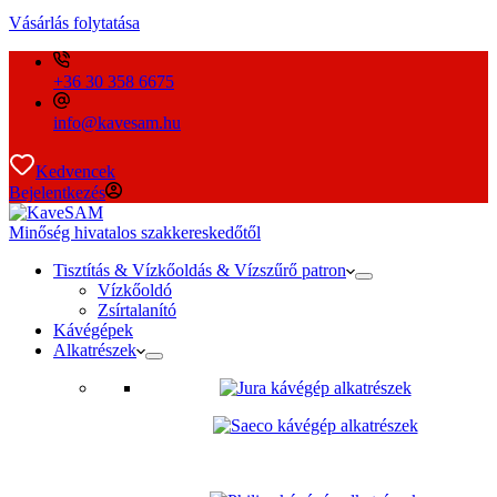
Vásárlás folytatása
+36 30 358 6675
info@kavesam.hu
Kedvencek
Bejelentkezés
Minőség hivatalos szakkereskedőtől
Tisztítás & Vízkőoldás & Vízszűrő patron
Vízkőoldó
Zsírtalanító
Kávégépek
Alkatrészek