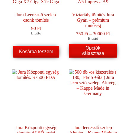
Jura Leeresztő szelep
Víztartály tömítés Jura
csonk tömítés
Gyári – prémium
minőség
90
Ft
Ártartomány
Bruttó
350
Ft
–
30000
Ft
350 Ft
Bruttó
-
Ennek
Opciók
30000 Ft
Kosárba teszem
a
választása
terméknek
több
variációja
van.
A
változatok
a
termékoldalon
választhatók
ki
Jura Központi egység
Jura leeresztő szelep
tömités ALSÒ gyári
Aluvég – Kappe Made in