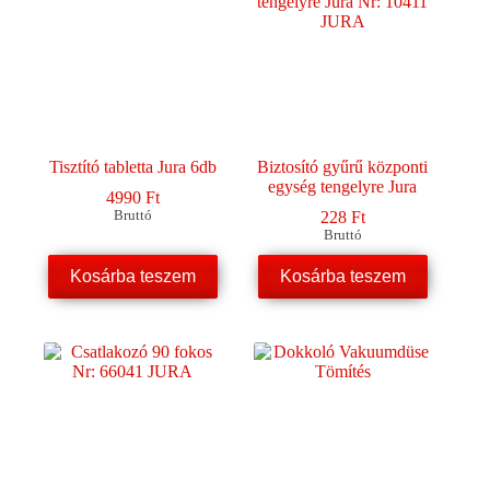
változatok
a
termékoldalon
választhatók
ki
Tisztító tabletta Jura 6db
Biztosító gyűrű központi
egység tengelyre Jura
4990
Ft
Bruttó
228
Ft
Bruttó
Kosárba teszem
Kosárba teszem