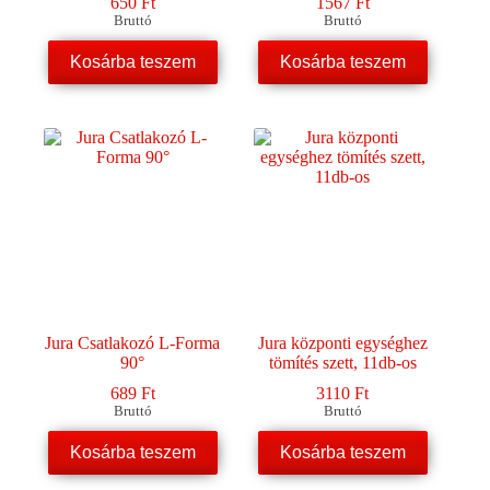
650
Ft
1567
Ft
Bruttó
Bruttó
Kosárba teszem
Kosárba teszem
Jura Csatlakozó L-Forma
Jura központi egységhez
90°
tömítés szett, 11db-os
689
Ft
3110
Ft
Bruttó
Bruttó
Kosárba teszem
Kosárba teszem