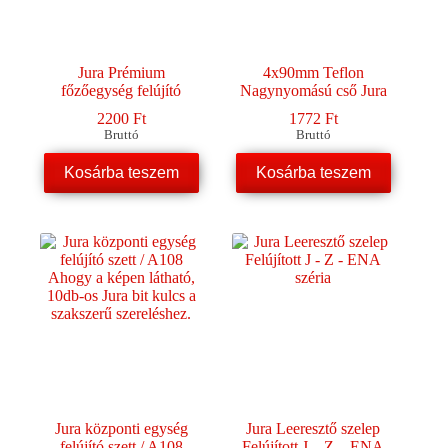
Jura Prémium
4x90mm Teflon
főzőegység felújító
Nagynyomású cső Jura
2200
Ft
1772
Ft
Bruttó
Bruttó
Kosárba teszem
Kosárba teszem
Jura központi egység
Jura Leeresztő szelep
felújító szett / A108
Felújított J – Z – ENA