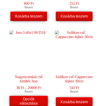
800
Ft
252
Ft
Bruttó
Bruttó
Kosárba teszem
Kosárba teszem
Nagynyomású cső
Szilikon cső Cappuccino
tömítés Jura
fejhez 30cm
Ártartomány:
38
Ft
–
20000
Ft
543
Ft
38 Ft
Bruttó
Bruttó
-
Ennek
Opciók
20000 Ft
a
Kosárba teszem
választása