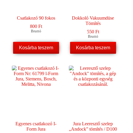
Csatlakozó 90 fokos
Dokkoló Vakuumdüse
Tömítés
800
Ft
Bruttó
550
Ft
Bruttó
Kosárba teszem
Kosárba teszem
Egyenes csatlakozó I-
Jura Leeresztő szelep
Form Jura
„Andock” tömítés / D100