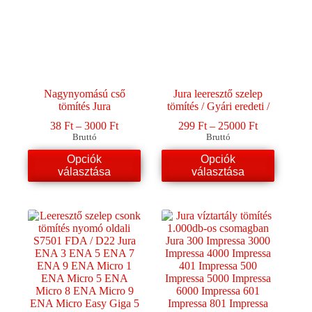
Nagynyomású cső
Jura leeresztő szelep
tömítés Jura
tömítés / Gyári eredeti /
Ártartomány:
Ártartomány
38
Ft
–
3000
Ft
299
Ft
–
25000
Ft
38 Ft
299 Ft
Bruttó
Bruttó
-
-
Ennek
Ennek
Opciók
Opciók
3000 Ft
25000 Ft
a
a
választása
választása
terméknek
terméknek
több
több
variációja
variációja
van.
van.
A
A
változatok
változatok
a
a
termékoldalon
termékoldalon
választhatók
választhatók
ki
ki