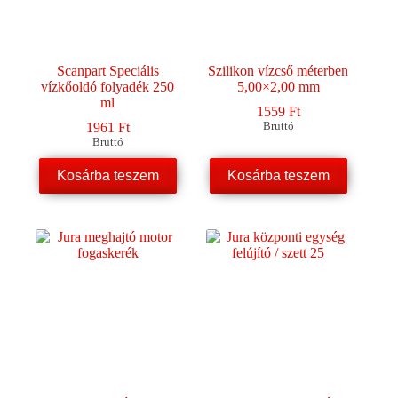
ki
Scanpart Speciális
Szilikon vízcső méterben
vízkőoldó folyadék 250
5,00×2,00 mm
ml
1559
Ft
1961
Ft
Bruttó
Bruttó
Kosárba teszem
Kosárba teszem