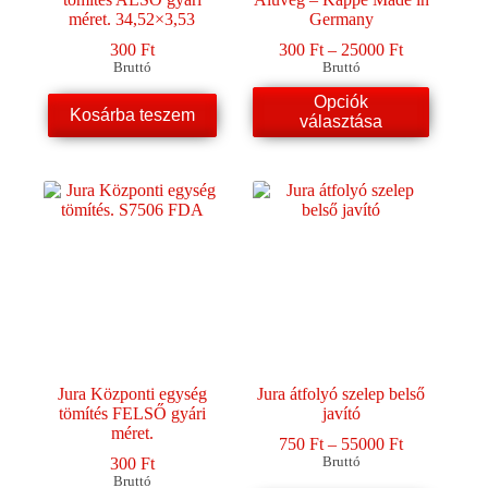
méret. 34,52×3,53
Germany
Ártartomány
300
Ft
300
Ft
–
25000
Ft
300 Ft
Bruttó
Bruttó
-
Ennek
Opciók
25000 Ft
Kosárba teszem
a
választása
terméknek
több
variációja
van.
A
változatok
a
termékoldalon
választhatók
ki
Jura Központi egység
Jura átfolyó szelep belső
tömítés FELSŐ gyári
javító
méret.
Ártartomány
750
Ft
–
55000
Ft
750 Ft
300
Ft
Bruttó
-
Bruttó