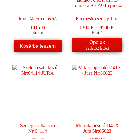
Jura T-idom elosztó
Krémesítő szelep Jura
Ártartomány
1016
Ft
1200
Ft
–
9500
Ft
1200 Ft
Bruttó
Bruttó
-
Ennek
Opciók
9500 Ft
Kosárba teszem
a
választása
terméknek
több
variációja
van.
A
változatok
a
termékoldalon
választhatók
ki
Szelep csatlakozó
Mikrokapcsoló D41X
Nr:64114
Jura Nr:66623