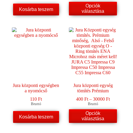
55000 Ft
Ennek
Opciók
Kosárba teszem
a
választása
terméknek
több
variációja
van.
A
változatok
a
termékoldalon
választhatók
ki
Jura központi egységben
Jura központi egység
a nyomócső
tömítés Prémium
Ártartomány
110
Ft
400
Ft
–
30000
Ft
400 Ft
Bruttó
Bruttó
-
Ennek
Opciók
30000 Ft
Kosárba teszem
a
választása
terméknek
több
variációja