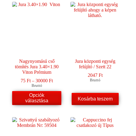
van.
A
változatok
a
termékoldalon
választhatók
ki
Nagynyomású cső
Jura központi egység
tömítés Jura 3.40×1.90
felújító / Szett 22
Viton Prémium
2047
Ft
Ártartomány:
75
Ft
–
30000
Ft
Bruttó
75 Ft
Bruttó
-
Ennek
Opciók
30000 Ft
a
Kosárba teszem
választása
terméknek
több
variációja
van.
A
változatok