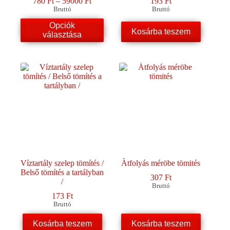
Ártartomány:
780
Ft
–
59000
Ft
193
Ft
780 Ft
Bruttó
Bruttó
-
Ennek
Opciók
59000 Ft
a
Kosárba teszem
választása
terméknek
több
variációja
van.
A
változatok
a
termékoldalon
választhatók
ki
Víztartály szelep tömítés /
Àtfolyás méröbe tömités
Belső tömítés a tartályban
307
Ft
/
Bruttó
173
Ft
Bruttó
Kosárba teszem
Kosárba teszem