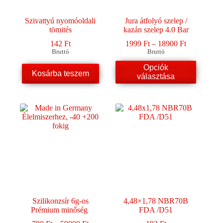
Szivattyú nyomóoldali
Jura átfolyó szelep /
tömités
kazán szelep 4.0 Bar
Ártartomán
142
Ft
1999
Ft
–
18900
Ft
1999 Ft
Bruttó
Bruttó
-
Ennek
Opciók
18900 Ft
Kosárba teszem
a
választása
terméknek
több
variációja
van.
A
változatok
a
termékoldalon
választhatók
ki
Szilikonzsír 6g-os
4,48×1,78 NBR70B
Prémium minőség
FDA /D51