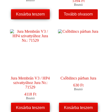
Bruttó
5394
Ft
Bruttó
Kosárba teszem
Tovább olvasom
Jura Membrán V3 / HP4
Csőbilincs párban Jura
szivattyúhoz Jura Nr.:
630
Ft
71529
Bruttó
4118
Ft
Bruttó
Kosárba teszem
Kosárba teszem