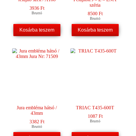
széria
3936
Ft
Bruttó
8500
Ft
Bruttó
Kosárba teszem
Kosárba teszem
Jura embléma hátsó /
TRIAC T435-600T
43mm
1087
Ft
3382
Ft
Bruttó
Bruttó