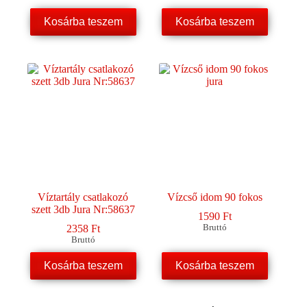
Kosárba teszem
Kosárba teszem
Víztartály csatlakozó
Vízcső idom 90 fokos
szett 3db Jura Nr:58637
1590
Ft
2358
Ft
Bruttó
Bruttó
Kosárba teszem
Kosárba teszem