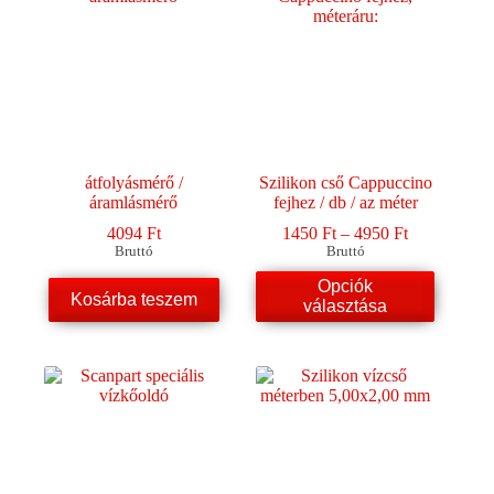
változatok
a
termékoldalon
választhatók
ki
átfolyásmérő /
Szilikon cső Cappuccino
áramlásmérő
fejhez / db / az méter
Ártartomány
4094
Ft
1450
Ft
–
4950
Ft
1450 Ft
Bruttó
Bruttó
-
Ennek
Opciók
4950 Ft
Kosárba teszem
a
választása
terméknek
több
variációja
van.
A
változatok
a
termékoldalon
választhatók