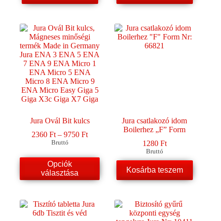
Jura Ovál Bit kulcs
Jura csatlakozó idom
Boilerhez „F” Form
Ártartomány:
2360
Ft
–
9750
Ft
2360 Ft
Bruttó
1280
Ft
-
Bruttó
9750 Ft
Ennek
Opciók
a
Kosárba teszem
választása
terméknek
több
variációja
van.
A