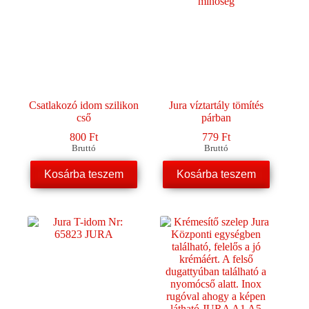
változatok
változatok
a
a
termékoldalon
termékoldalon
választhatók
választhatók
ki
ki
Csatlakozó idom szilikon
Jura víztartály tömítés
cső
párban
800
Ft
779
Ft
Bruttó
Bruttó
Kosárba teszem
Kosárba teszem