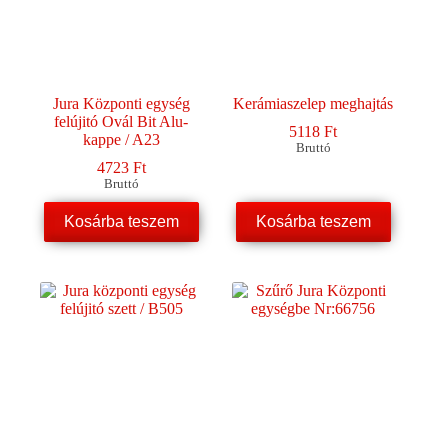
Jura Központi egység
Kerámiaszelep meghajtás
felújitó Ovál Bit Alu-
5118
Ft
kappe / A23
Bruttó
4723
Ft
Bruttó
Kosárba teszem
Kosárba teszem