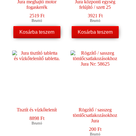
Jura meghajtó motor
Jura központi egység
fogaskerék
felújító / szett 25
2519
Ft
3921
Ft
Bruttó
Bruttó
Kosárba teszem
Kosárba teszem
Tisztít és vízkőtelenít
Rögzítő / sasszeg
tömlőcsatlakozásokhoz
8898
Ft
Jura
Bruttó
200
Ft
Bruttó