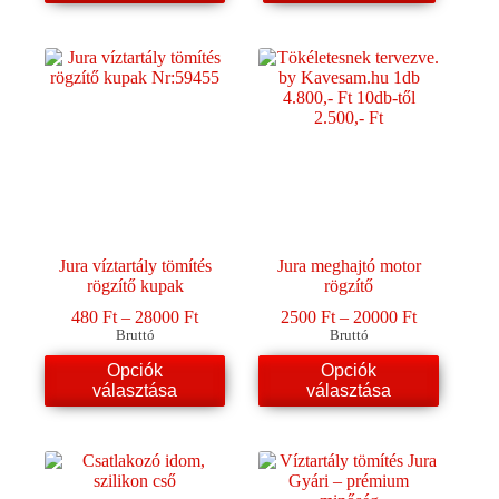
terméknek
több
variációja
van.
A
változatok
a
termékoldalon
választhatók
ki
Jura víztartály tömítés
Jura meghajtó motor
rögzítő kupak
rögzítő
Ártartomány:
Ártartomán
480
Ft
–
28000
Ft
2500
Ft
–
20000
Ft
480 Ft
2500 Ft
Bruttó
Bruttó
-
-
Ennek
Ennek
Opciók
Opciók
28000 Ft
20000 Ft
a
a
választása
választása
terméknek
terméknek
több
több
variációja
variációja
van.
van.
A
A