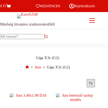
Skip
0
Ft
Bejelentkezés
to
KEDVENCEK
Kosár
content
Minőség hivatalos szakkereskedőtől
No
results
Giga X3c (G2)
Jura
Giga X3c (G2)
Home