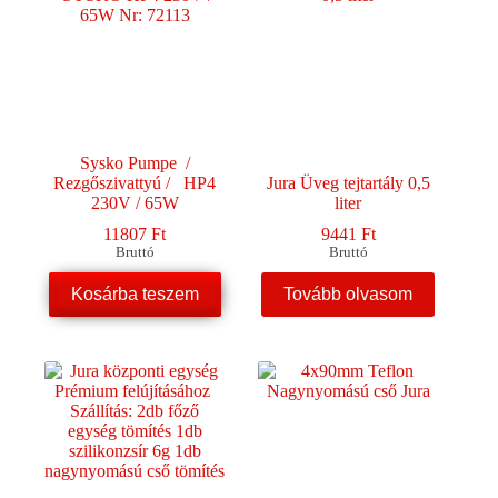
Sysko Pumpe /
Rezgőszivattyú / HP4
Jura Üveg tejtartály 0,5
230V / 65W
liter
11807
Ft
9441
Ft
Bruttó
Bruttó
Kosárba teszem
Tovább olvasom