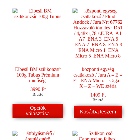
Elbesil BM szilikonzsír
központi egység
100g Tubus Prémium
csatlakozó / Jura A – E –
minőség
F – ENA Micro – Giga –
X – Z – WE széria
3990
Ft
Bruttó
1409
Ft
Bruttó
Ennek
Opciók
a
Kosárba teszem
választása
terméknek
több
variációja
van.
A