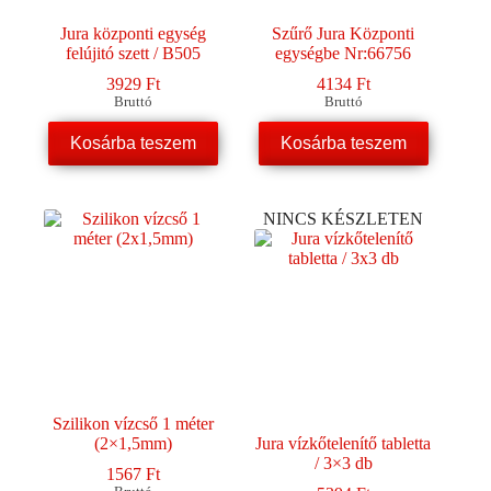
Jura központi egység
Szűrő Jura Központi
felújitó szett / B505
egységbe Nr:66756
3929
Ft
4134
Ft
Bruttó
Bruttó
Kosárba teszem
Kosárba teszem
NINCS KÉSZLETEN
Szilikon vízcső 1 méter
(2×1,5mm)
Jura vízkőtelenítő tabletta
/ 3×3 db
1567
Ft