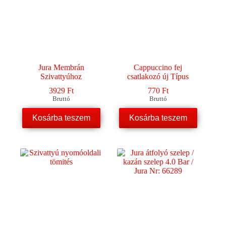
a
termékoldalon
választhatók
ki
Jura Membrán
Cappuccino fej
Szivattyúhoz
csatlakozó új Típus
3929
Ft
770
Ft
Bruttó
Bruttó
Kosárba teszem
Kosárba teszem