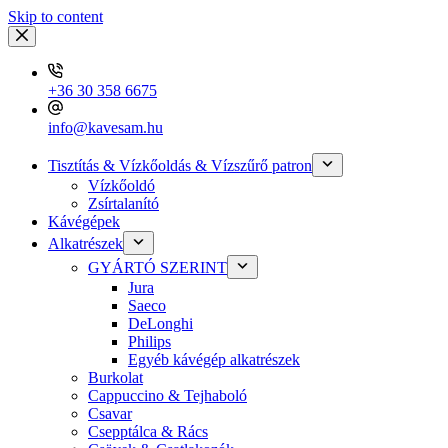
Skip to content
+36 30 358 6675
info@kavesam.hu
Tisztítás & Vízkőoldás & Vízszűrő patron
Vízkőoldó
Zsírtalanító
Kávégépek
Alkatrészek
GYÁRTÓ SZERINT
Jura
Saeco
DeLonghi
Philips
Egyéb kávégép alkatrészek
Burkolat
Cappuccino & Tejhaboló
Csavar
Csepptálca & Rács