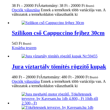
38
Ft
–
20000
Ft
Ártartomány: 38 Ft - 20000 Ft
Bruttó
Opciók választása
Ennek a terméknek több variációja van. A
változatok a termékoldalon választhatók ki
Szilikon cső Cappuccino fejhez 30cm
543
Ft
Bruttó
Kosárba teszem
Jura víztartály tömítés rögzítő kupak
480
Ft
–
28000
Ft
Ártartomány: 480 Ft - 28000 Ft
Bruttó
Opciók választása
Ennek a terméknek több variációja van. A
változatok a termékoldalon választhatók ki