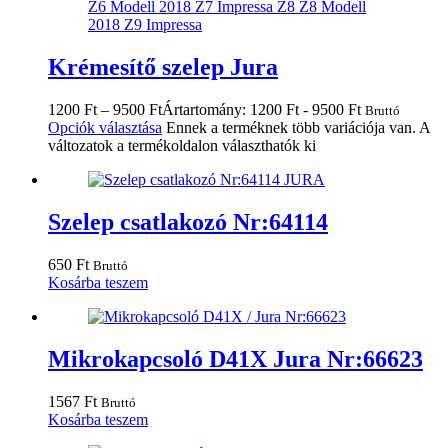
Krémesítő szelep Jura
1200
Ft
–
9500
Ft
Ártartomány: 1200 Ft - 9500 Ft
Bruttó
Opciók választása
Ennek a terméknek több variációja van. A
változatok a termékoldalon választhatók ki
Szelep csatlakozó Nr:64114
650
Ft
Bruttó
Kosárba teszem
Mikrokapcsoló D41X Jura Nr:66623
1567
Ft
Bruttó
Kosárba teszem