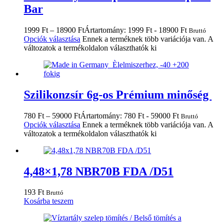
Bar
1999
Ft
–
18900
Ft
Ártartomány: 1999 Ft - 18900 Ft
Bruttó
Opciók választása
Ennek a terméknek több variációja van. A
változatok a termékoldalon választhatók ki
Szilikonzsír 6g-os Prémium minőség
780
Ft
–
59000
Ft
Ártartomány: 780 Ft - 59000 Ft
Bruttó
Opciók választása
Ennek a terméknek több variációja van. A
változatok a termékoldalon választhatók ki
4,48×1,78 NBR70B FDA /D51
193
Ft
Bruttó
Kosárba teszem