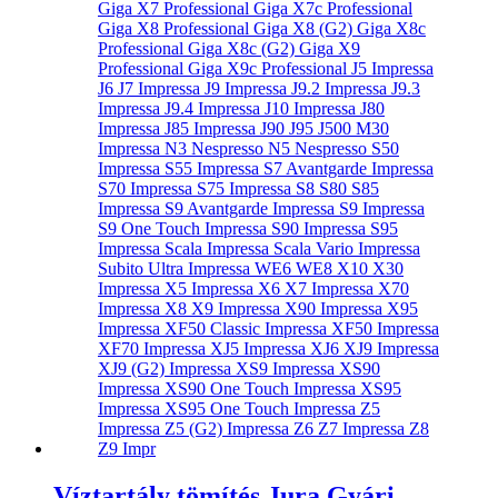
Víztartály tömítés Jura Gyári –