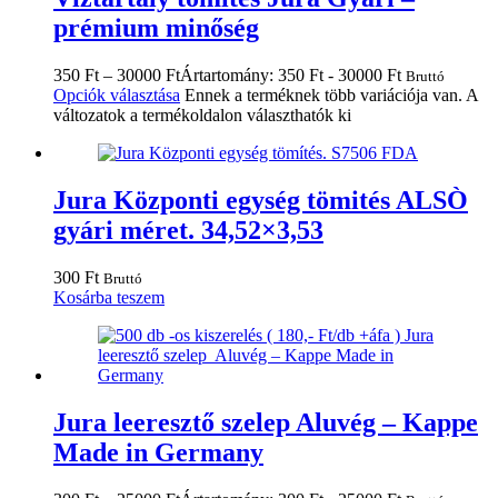
prémium minőség
350
Ft
–
30000
Ft
Ártartomány: 350 Ft - 30000 Ft
Bruttó
Opciók választása
Ennek a terméknek több variációja van. A
változatok a termékoldalon választhatók ki
Jura Központi egység tömités ALSÒ
gyári méret. 34,52×3,53
300
Ft
Bruttó
Kosárba teszem
Jura leeresztő szelep Aluvég – Kappe
Made in Germany