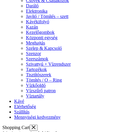
Csövek & Csatlakozók
Daráló
Elektronika
Javító / Tömítés – szett
Kávékifolyó
Kazán
Kezelőgombok
Központi egység
Meghajtás
Szelep & Kapcsoló
Szenzor
Szerszámok
Szivattyú + Vízrendszer
Tartozékok
Tisztítószerek
Tömítés / O – Ring
Vízkőoldó
Vízszűrő patron
Víztartály
Kávé
Elérhetőség
Szállítás
Mennyiségi kedvezmény
Shopping Cart