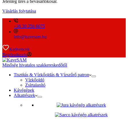
Jelenleg üres a bevásárlókosár.
Vásárlás folytatása
+36 30 358 6675
info@kavesam.hu
Kedvencek
Bejelentkezés
Minőség hivatalos szakkereskedőtől
Tisztítás & Vízkőoldás & Vízszűrő patron
Vízkőoldó
Zsírtalanító
Kávégépek
Alkatrészek