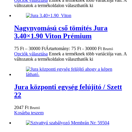
Opciók választása
Ennek a terméknek több variációja van. A
változatok a termékoldalon választhatók ki
Nagynyomású cső tömítés Jura
3.40×1.90 Viton Prémium
75
Ft
–
30000
Ft
Ártartomány: 75 Ft - 30000 Ft
Bruttó
Opciók választása
Ennek a terméknek több variációja van. A
változatok a termékoldalon választhatók ki
Jura központi egység felújító / Szett
22
2047
Ft
Bruttó
Kosárba teszem