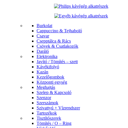
Burkolat
Cappuccino & Tejhaboló
Csavar
Csepptálca & Rács
Csövek & Csatlakozók
Daráló
Elektronika
Javító / Tömítés – szett
Kávékifolyó
Kazán
Kezelőgombok
Központi egység
Meghajtás
Szelep & Kapcsoló
Szenzor
Szerszámok
Szivattyú + Vízrendszer
Tartozékok
Tisztítószerek
Tömítés / O – Ring