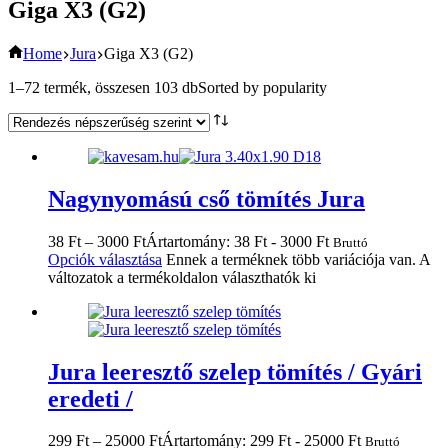
Giga X3 (G2)
Home
Jura
Giga X3 (G2)
1–72 termék, összesen 103 db
Sorted by popularity
Nagynyomású cső tömítés Jura
38
Ft
–
3000
Ft
Ártartomány: 38 Ft - 3000 Ft
Bruttó
Opciók választása
Ennek a terméknek több variációja van. A
változatok a termékoldalon választhatók ki
Jura leeresztő szelep tömítés / Gyári
eredeti /
299
Ft
–
25000
Ft
Ártartomány: 299 Ft - 25000 Ft
Bruttó