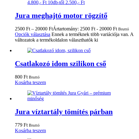
Jura meghajtó motor rögzítő
2500
Ft
–
20000
Ft
Ártartomány: 2500 Ft - 20000 Ft
Bruttó
Opciók választása
Ennek a terméknek több variációja van. A
változatok a termékoldalon választhatók ki
Csatlakozó idom szilikon cső
800
Ft
Bruttó
Kosárba teszem
Jura víztartály tömítés párban
779
Ft
Bruttó
Kosárba teszem