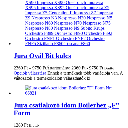
Jura Ovál Bit kulcs
2360
Ft
–
9750
Ft
Ártartomány: 2360 Ft - 9750 Ft
Bruttó
Opciók választása
Ennek a terméknek több variációja van. A
változatok a termékoldalon választhatók ki
Jura csatlakozó idom Boilerhez „F”
Form
1280
Ft
Bruttó