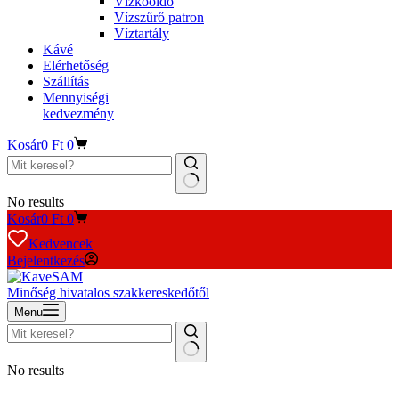
Vízkőoldó
Vízszűrő patron
Víztartály
Kávé
Elérhetőség
Szállítás
Mennyiségi
kedvezmény
Kosár
0
Ft
0
No results
Kosár
0
Ft
0
Kedvencek
Bejelentkezés
Minőség hivatalos szakkereskedőtől
Menu
No results