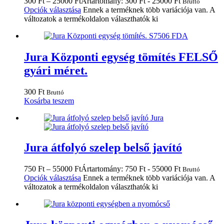
300
Ft
–
25000
Ft
Ártartomány: 300 Ft - 25000 Ft
Bruttó
Opciók választása
Ennek a terméknek több variációja van. A
változatok a termékoldalon választhatók ki
Jura Központi egység tömítés FELSŐ
gyári méret.
300
Ft
Bruttó
Kosárba teszem
Jura átfolyó szelep belső javító
750
Ft
–
55000
Ft
Ártartomány: 750 Ft - 55000 Ft
Bruttó
Opciók választása
Ennek a terméknek több variációja van. A
változatok a termékoldalon választhatók ki