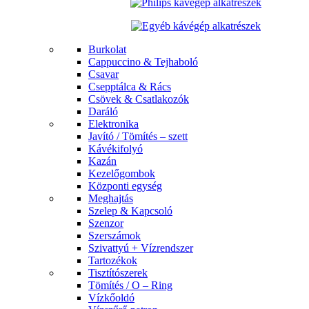
Burkolat
Cappuccino & Tejhaboló
Csavar
Csepptálca & Rács
Csövek & Csatlakozók
Daráló
Elektronika
Javító / Tömítés – szett
Kávékifolyó
Kazán
Kezelőgombok
Központi egység
Meghajtás
Szelep & Kapcsoló
Szenzor
Szerszámok
Szivattyú + Vízrendszer
Tartozékok
Tisztítószerek
Tömítés / O – Ring
Vízkőoldó