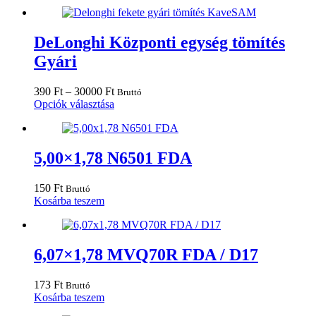
-
a
30000 Ft
terméknek
több
variációja
DeLonghi Központi egység tömítés
van.
Gyári
A
változatok
a
Ártartomány:
390
Ft
–
30000
Ft
Bruttó
termékoldalon
390 Ft
Ennek
Opciók választása
választhatók
-
a
ki
30000 Ft
terméknek
több
variációja
5,00×1,78 N6501 FDA
van.
A
150
Ft
Bruttó
változatok
Kosárba teszem
a
termékoldalon
választhatók
ki
6,07×1,78 MVQ70R FDA / D17
173
Ft
Bruttó
Kosárba teszem