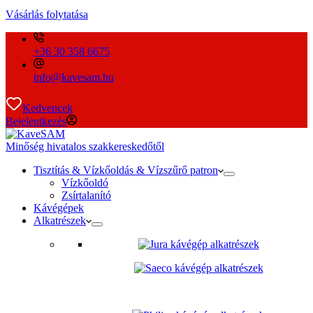
Vásárlás folytatása
+36 30 358 6675
info@kavesam.hu
Kedvencek
Bejelentkezés
Minőség hivatalos szakkereskedőtől
Tisztítás & Vízkőoldás & Vízszűrő patron
Vízkőoldó
Zsírtalanító
Kávégépek
Alkatrészek