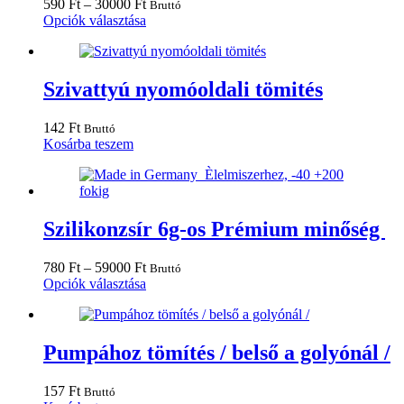
Ártartomány:
590
Ft
–
30000
Ft
Bruttó
590 Ft
Ennek
Opciók választása
-
a
30000 Ft
terméknek
több
variációja
Szivattyú nyomóoldali tömités
van.
A
142
Ft
Bruttó
változatok
Kosárba teszem
a
termékoldalon
választhatók
ki
Szilikonzsír 6g-os Prémium minőség
Ártartomány:
780
Ft
–
59000
Ft
Bruttó
780 Ft
Ennek
Opciók választása
-
a
59000 Ft
terméknek
több
variációja
Pumpához tömítés / belső a golyónál /
van.
A
157
Ft
Bruttó
változatok