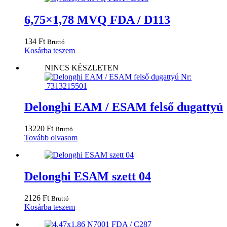
több
variációja
6,75×1,78 MVQ FDA / D113
van.
A
134
Ft
Bruttó
változatok
Kosárba teszem
a
termékoldalon
NINCS KÉSZLETEN
választhatók
ki
Delonghi EAM / ESAM felső dugattyú
13220
Ft
Bruttó
Tovább olvasom
Delonghi ESAM szett 04
2126
Ft
Bruttó
Kosárba teszem