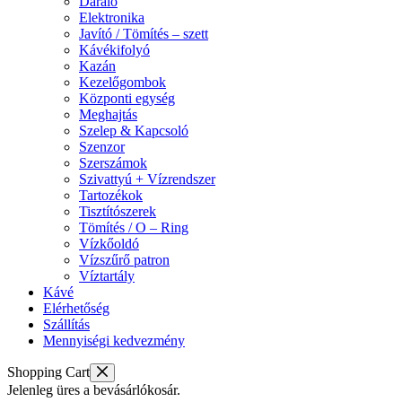
Daráló
Elektronika
Javító / Tömítés – szett
Kávékifolyó
Kazán
Kezelőgombok
Központi egység
Meghajtás
Szelep & Kapcsoló
Szenzor
Szerszámok
Szivattyú + Vízrendszer
Tartozékok
Tisztítószerek
Tömítés / O – Ring
Vízkőoldó
Vízszűrő patron
Víztartály
Kávé
Elérhetőség
Szállítás
Mennyiségi kedvezmény
Shopping Cart
Jelenleg üres a bevásárlókosár.