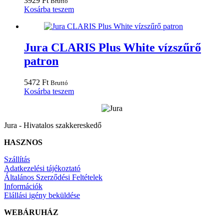
3929
Ft
Bruttó
Kosárba teszem
Jura CLARIS Plus White vízszűrő
patron
5472
Ft
Bruttó
Kosárba teszem
Jura - Hivatalos szakkereskedő
HASZNOS
Szállítás
Adatkezelési tájékoztató
Általános Szerződési Feltételek
Információk
Elállási igény beküldése
WEBÁRUHÁZ