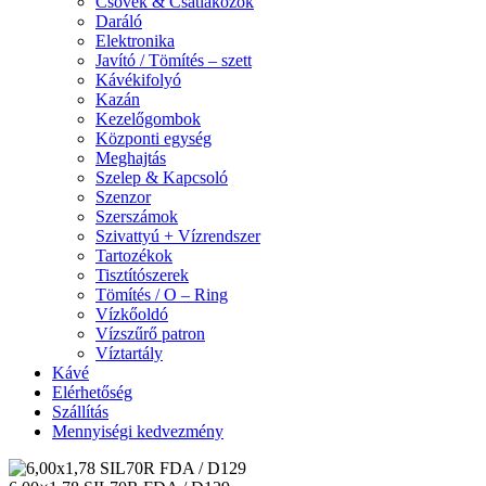
Csövek & Csatlakozók
Daráló
Elektronika
Javító / Tömítés – szett
Kávékifolyó
Kazán
Kezelőgombok
Központi egység
Meghajtás
Szelep & Kapcsoló
Szenzor
Szerszámok
Szivattyú + Vízrendszer
Tartozékok
Tisztítószerek
Tömítés / O – Ring
Vízkőoldó
Vízszűrő patron
Víztartály
Kávé
Elérhetőség
Szállítás
Mennyiségi kedvezmény