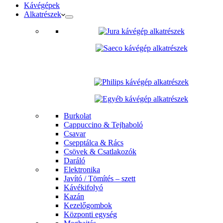
Kávégépek
Alkatrészek
Burkolat
Cappuccino & Tejhaboló
Csavar
Csepptálca & Rács
Csövek & Csatlakozók
Daráló
Elektronika
Javító / Tömítés – szett
Kávékifolyó
Kazán
Kezelőgombok
Központi egység