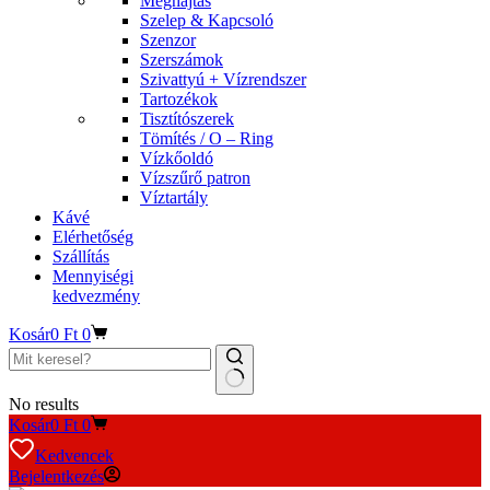
Meghajtás
Szelep & Kapcsoló
Szenzor
Szerszámok
Szivattyú + Vízrendszer
Tartozékok
Tisztítószerek
Tömítés / O – Ring
Vízkőoldó
Vízszűrő patron
Víztartály
Kávé
Elérhetőség
Szállítás
Mennyiségi
kedvezmény
Kosár
0
Ft
0
No results
Kosár
0
Ft
0
Kedvencek
Bejelentkezés