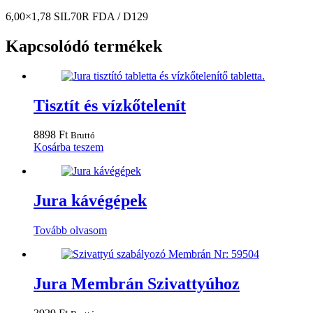
6,00×1,78 SIL70R FDA / D129
Kapcsolódó termékek
Tisztít és vízkőtelenít
8898
Ft
Bruttó
Kosárba teszem
Jura kávégépek
Tovább olvasom
Jura Membrán Szivattyúhoz