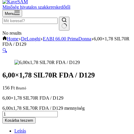
Minőség hivatalos szakkereskedőtől
Menu
No results
Home
DeLonghi
EABI 66.00 PrimaDonna
6,00×1,78 SIL70R
FDA / D129
🔍
6,00×1,78 SIL70R FDA / D129
156
Ft
Bruttó
6,00×1,78 SIL70R FDA / D129
6,00x1,78 SIL70R FDA / D129 mennyiség
Kosárba teszem
Leírás