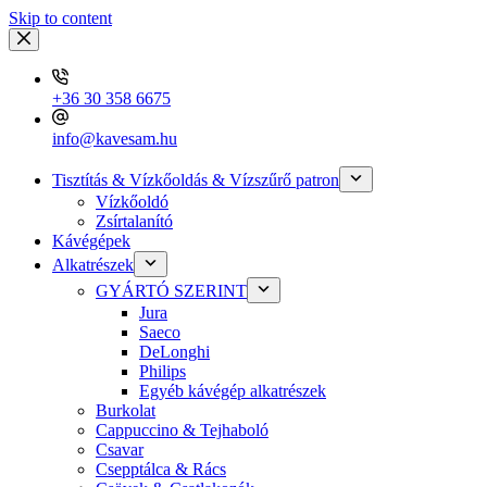
Skip to content
+36 30 358 6675
info@kavesam.hu
Tisztítás & Vízkőoldás & Vízszűrő patron
Vízkőoldó
Zsírtalanító
Kávégépek
Alkatrészek
GYÁRTÓ SZERINT
Jura
Saeco
DeLonghi
Philips
Egyéb kávégép alkatrészek
Burkolat
Cappuccino & Tejhaboló
Csavar
Csepptálca & Rács