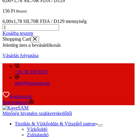
6,00×1,78 SIL70R FDA / D129
156
Ft
Bruttó
6,00x1,78 SIL70R FDA / D129 mennyiség
Kosárba teszem
Shopping Cart
Jelenleg üres a bevásárlókosár.
Vásárlás folytatása
+36 30 358 6675
info@kavesam.hu
Kedvencek
Bejelentkezés
Minőség hivatalos szakkereskedőtől
Tisztítás & Vízkőoldás & Vízszűrő patron
Vízkőoldó
Zsírtalanító