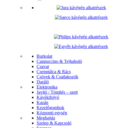
Burkolat
Cappuccino & Tejhaboló
Csavar
Csepptálca & Rács
Csövek & Csatlakozók
Daráló
Elektronika
Javító / Tömítés – szett
Kávékifolyó
Kazán
Kezelőgombok
Központi egység
Meghajtás
Szelep & Kapcsoló