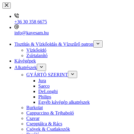
Skip
to
content
+36 30 358 6675
info@kavesam.hu
Tisztítás & Vízkőoldás & Vízszűrő patron
Vízkőoldó
Zsírtalanító
Kávégépek
Alkatrészek
GYÁRTÓ SZERINT
Jura
Saeco
DeLonghi
Philips
Egyéb kávégép alkatrészek
Burkolat
Cappuccino & Tejhaboló
Csavar
Csepptálca & Rács
Csövek & Csatlakozók