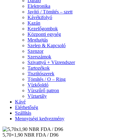
Daráló
Elektronika
Javító / Tömítés – szett
Kávékifolyó
Kazán
Kezelőgombok
Központi egység
Meghajtás
Szelep & Kapcsoló
Szenzor
Szerszámok
Szivattyú + Vízrendszer
Tartozékok
Tisztítószerek
Tömítés / O – Ring
Vízkőoldó
Vízszűrő patron
Víztartály
Kávé
Elérhetőség
Szállítás
Mennyiségi kedvezmény
5,70×1,90 NBR FDA / D96