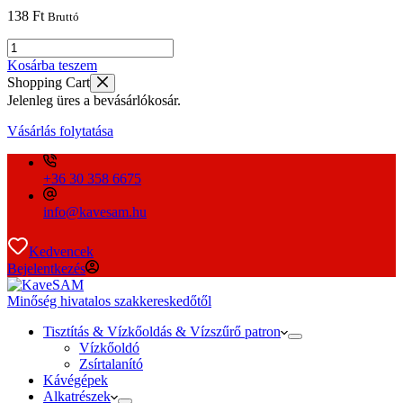
138
Ft
Bruttó
5,70x1,90
NBR
Kosárba teszem
FDA
Shopping Cart
/
Jelenleg üres a bevásárlókosár.
D96
mennyiség
Vásárlás folytatása
+36 30 358 6675
info@kavesam.hu
Kedvencek
Bejelentkezés
Minőség hivatalos szakkereskedőtől
Tisztítás & Vízkőoldás & Vízszűrő patron
Vízkőoldó
Zsírtalanító
Kávégépek
Alkatrészek