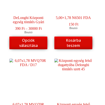
DeLonghi Központi
5,00×1,78 N6501 FDA
egység tömítés Gyári
150
Ft
Ártartomány:
390
Ft
–
30000
Ft
Bruttó
390 Ft
Bruttó
-
Ennek
Opciók
Kosárba
30000 Ft
a
választása
teszem
terméknek
több
variációja
van.
A
változatok
a
termékoldalon
választhatók
ki
6,07×1,78 MVQ70R
Központi egység felső