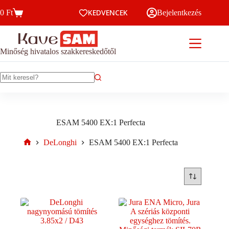
Skip
KEDVENCEK
0
Ft
Bejelentkezés
to
Kosár
content
Minőség hivatalos szakkereskedőtől
No
results
ESAM 5400 EX:1 Perfecta
DeLonghi
ESAM 5400 EX:1 Perfecta
Home