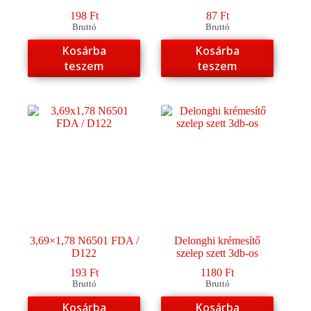
198
Ft
87
Ft
Bruttó
Bruttó
Kosárba
Kosárba
teszem
teszem
3,69×1,78 N6501 FDA /
Delonghi krémesítő
D122
szelep szett 3db-os
193
Ft
1180
Ft
Bruttó
Bruttó
Kosárba
Kosárba