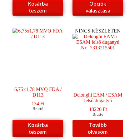
Ennek
Kosárba
Opciók
49000 Ft
a
teszem
választása
terméknek
több
variációja
van.
NINCS KÉSZLETEN
A
változatok
a
termékoldalon
választhatók
ki
6,75×1,78 MVQ FDA /
D113
Delonghi EAM / ESAM
felső dugattyú
134
Ft
Bruttó
13220
Ft
Bruttó
Kosárba
Tovább
teszem
olvasom