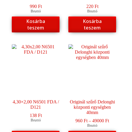
990
Ft
220
Ft
Bruttó
Bruttó
Kosárba
Kosárba
teszem
teszem
4,30×2,00 N6501 FDA /
Originál szűrő Delonghi
D121
központi egységben
40mm
138
Ft
Ártartomány
Bruttó
960
Ft
–
49000
Ft
960 Ft
Bruttó
-