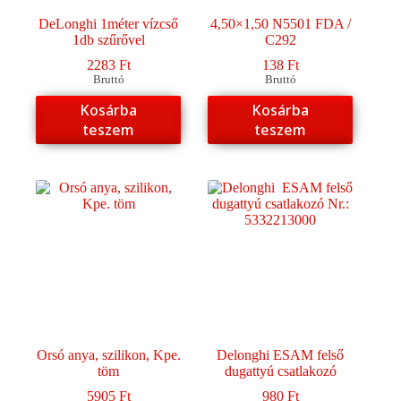
DeLonghi 1méter vízcső
4,50×1,50 N5501 FDA /
1db szűrővel
C292
2283
Ft
138
Ft
Bruttó
Bruttó
Kosárba
Kosárba
teszem
teszem
Orsó anya, szilikon, Kpe.
Delonghi ESAM felső
töm
dugattyú csatlakozó
5905
Ft
980
Ft