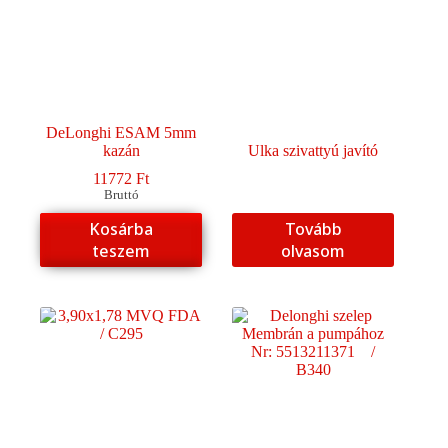
DeLonghi ESAM 5mm
kazán
Ulka szivattyú javító
11772
Ft
Bruttó
Kosárba
Tovább
teszem
olvasom