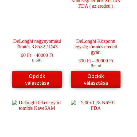
DeLonghi nagynyomású
DeLonghi Központi
tömítés 3.85×2 / D43
egység tömítés eredeti
gyári
Ártartomány:
60
Ft
–
40000
Ft
60 Ft
Ártartomány
Bruttó
390
Ft
–
30000
Ft
-
390 Ft
Bruttó
40000 Ft
-
Ennek
Ennek
Opciók
Opciók
30000 Ft
a
a
választása
választása
terméknek
terméknek
több
több
variációja
variációja
van.
van.
A
A
változatok
változatok
a
a
termékoldalon
termékoldalon
választhatók
választhatók
ki
ki