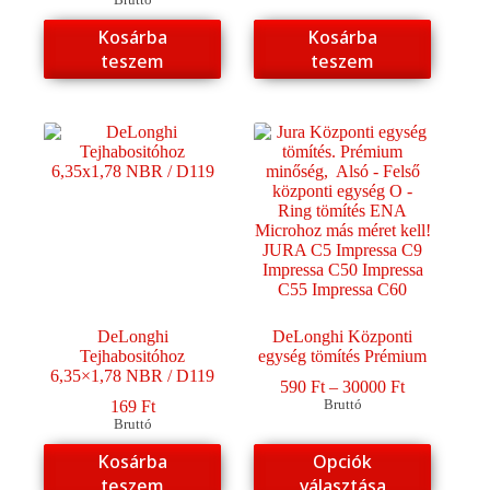
Kosárba
Kosárba
teszem
teszem
DeLonghi
DeLonghi Központi
Tejhabositóhoz
egység tömítés Prémium
6,35×1,78 NBR / D119
Ártartomány
590
Ft
–
30000
Ft
590 Ft
169
Ft
Bruttó
-
Bruttó
30000 Ft
Ennek
Kosárba
Opciók
a
teszem
választása