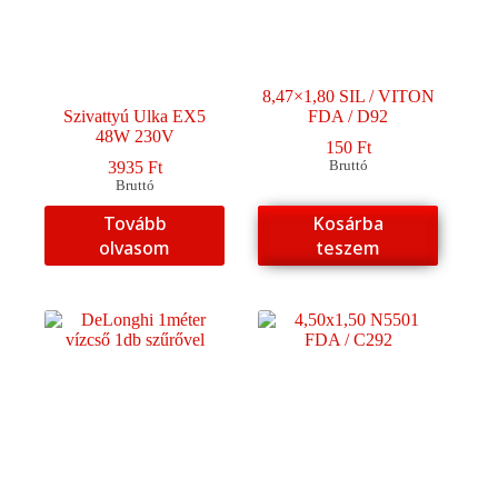
8,47×1,80 SIL / VITON
Szivattyú Ulka EX5
FDA / D92
48W 230V
150
Ft
3935
Ft
Bruttó
Bruttó
Tovább
Kosárba
olvasom
teszem