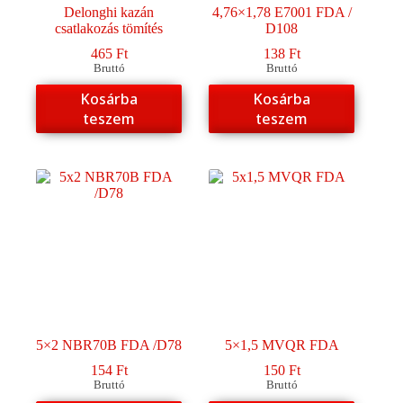
Delonghi kazán
4,76×1,78 E7001 FDA /
csatlakozás tömítés
D108
465
Ft
138
Ft
Bruttó
Bruttó
Kosárba
Kosárba
teszem
teszem
5×2 NBR70B FDA /D78
5×1,5 MVQR FDA
154
Ft
150
Ft
Bruttó
Bruttó