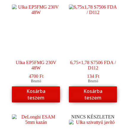
Ulka EP5FMG 230V
6,75×1,78 S7506 FDA /
48W
D112
4700
Ft
134
Ft
Bruttó
Bruttó
Kosárba
Kosárba
teszem
teszem
NINCS KÉSZLETEN