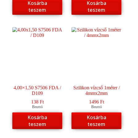
Kosárba
Kosárba
teszem
teszem
4,00×1,50 S7506 FDA /
Szilikon vízcső 1méter /
D109
4mmx2mm
138
Ft
1496
Ft
Bruttó
Bruttó
Kosárba
Kosárba
teszem
teszem