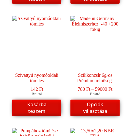
terméknek
több
variációja
van.
A
változatok
a
termékoldalon
választhatók
ki
Szivattyú nyomóoldali
Szilikonzsír 6g-os
tömités
Prémium minőség
Ártartomány
142
Ft
780
Ft
–
59000
Ft
780 Ft
Bruttó
Bruttó
-
Ennek
Kosárba
Opciók
59000 Ft
a
teszem
választása
terméknek
több
variációja
van.
A