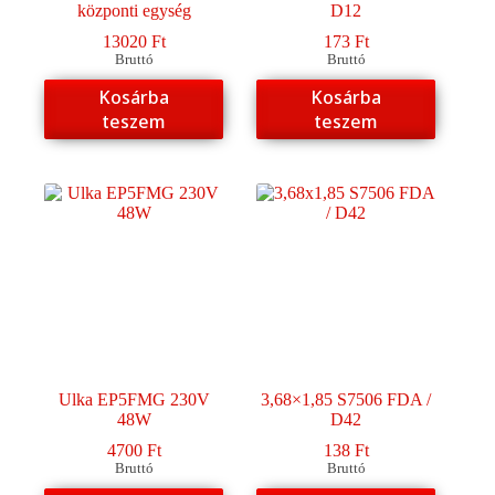
központi egység
D12
13020
Ft
173
Ft
Bruttó
Bruttó
Kosárba
Kosárba
teszem
teszem
Ulka EP5FMG 230V
3,68×1,85 S7506 FDA /
48W
D42
4700
Ft
138
Ft
Bruttó
Bruttó