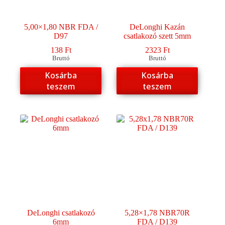
5,00×1,80 NBR FDA /
DeLonghi Kazán
D97
csatlakozó szett 5mm
138
Ft
2323
Ft
Bruttó
Bruttó
Kosárba
Kosárba
teszem
teszem
DeLonghi csatlakozó
5,28×1,78 NBR70R
6mm
FDA / D139