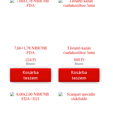
7,66×1,78 NBR70B
Távtartó kazán
FDA
csatlakozóhoz 5mm
224
Ft
600
Ft
Bruttó
Bruttó
Kosárba
Kosárba
teszem
teszem