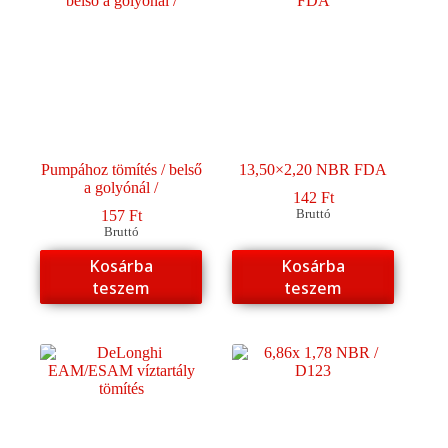
változatok
a
termékoldalon
választhatók
ki
Pumpához tömítés / belső
13,50×2,20 NBR FDA
a golyónál /
142
Ft
157
Ft
Bruttó
Bruttó
Kosárba
Kosárba
teszem
teszem