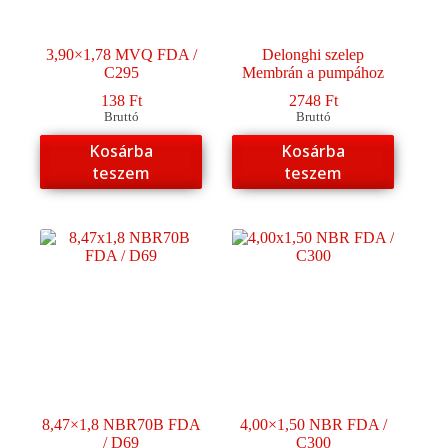
3,90×1,78 MVQ FDA /
Delonghi szelep
C295
Membrán a pumpához
138
Ft
2748
Ft
Bruttó
Bruttó
Kosárba
Kosárba
teszem
teszem
8,47×1,8 NBR70B FDA
4,00×1,50 NBR FDA /
/ D69
C300