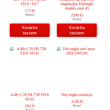
FDA / D17
dugattyúba Delonghi
tömítés szett 45
173
Ft
Bruttó
2200
Ft
Bruttó
Kosárba
Kosárba
teszem
teszem
4,48×1,78 SIL75R FDA
DeLonghi orsóanya
/D141
3149
Ft
193
Ft
Bruttó
Bruttó