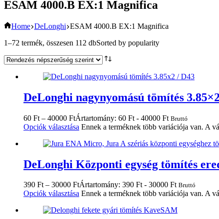
ESAM 4000.B EX:1 Magnifica
Home
DeLonghi
ESAM 4000.B EX:1 Magnifica
1–72 termék, összesen 112 db
Sorted by popularity
DeLonghi nagynyomású tömítés 3.85×2
60
Ft
–
40000
Ft
Ártartomány: 60 Ft - 40000 Ft
Bruttó
Opciók választása
Ennek a terméknek több variációja van. A vá
DeLonghi Központi egység tömítés ered
390
Ft
–
30000
Ft
Ártartomány: 390 Ft - 30000 Ft
Bruttó
Opciók választása
Ennek a terméknek több variációja van. A vá