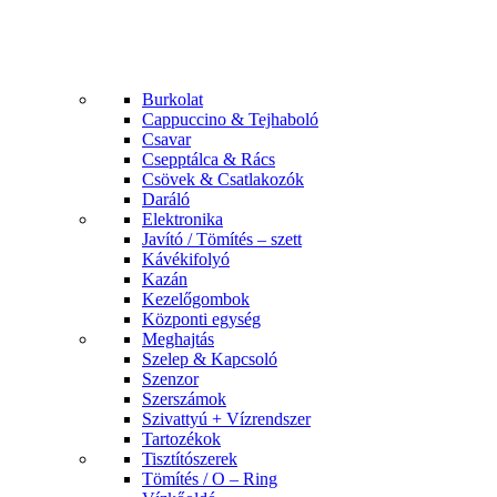
Burkolat
Cappuccino & Tejhaboló
Csavar
Csepptálca & Rács
Csövek & Csatlakozók
Daráló
Elektronika
Javító / Tömítés – szett
Kávékifolyó
Kazán
Kezelőgombok
Központi egység
Meghajtás
Szelep & Kapcsoló
Szenzor
Szerszámok
Szivattyú + Vízrendszer
Tartozékok
Tisztítószerek
Tömítés / O – Ring