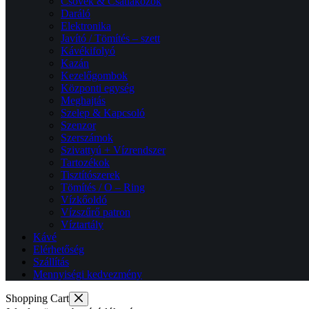
Csövek & Csatlakozók
Daráló
Elektronika
Javító / Tömítés – szett
Kávékifolyó
Kazán
Kezelőgombok
Központi egység
Meghajtás
Szelep & Kapcsoló
Szenzor
Szerszámok
Szivattyú + Vízrendszer
Tartozékok
Tisztítószerek
Tömítés / O – Ring
Vízkőoldó
Vízszűrő patron
Víztartály
Kávé
Elérhetőség
Szállítás
Mennyiségi kedvezmény
Shopping Cart