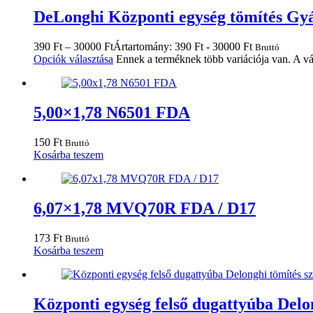
DeLonghi Központi egység tömítés Gy
390
Ft
–
30000
Ft
Ártartomány: 390 Ft - 30000 Ft
Bruttó
Opciók választása
Ennek a terméknek több variációja van. A vá
5,00×1,78 N6501 FDA
150
Ft
Bruttó
Kosárba teszem
6,07×1,78 MVQ70R FDA / D17
173
Ft
Bruttó
Kosárba teszem
Központi egység felső dugattyúba Delon