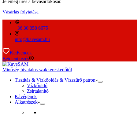
Jelenleg üres a bevásárlókosár.
Vásárlás folytatása
+36 30 358 6675
info@kavesam.hu
Kedvencek
Bejelentkezés
Minőség hivatalos szakkereskedőtől
Tisztítás & Vízkőoldás & Vízszűrő patron
Vízkőoldó
Zsírtalanító
Kávégépek
Alkatrészek