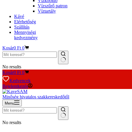
Vízkőoldó
Vízszűrő patron
Víztartály
Kávé
Elérhetőség
Szállítás
Mennyiségi
kedvezmény
Kosár
0
Ft
0
No results
Kosár
0
Ft
0
Kedvencek
Bejelentkezés
Minőség hivatalos szakkereskedőtől
Menu
No results