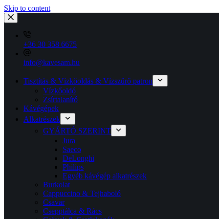
Skip to content
+36 30 358 6675
info@kavesam.hu
Tisztítás & Vízkőoldás & Vízszűrő patron
Vízkőoldó
Zsírtalanító
Kávégépek
Alkatrészek
GYÁRTÓ SZERINT
Jura
Saeco
DeLonghi
Philips
Egyéb kávégép alkatrészek
Burkolat
Cappuccino & Tejhaboló
Csavar
Csepptálca & Rács