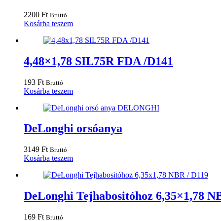
2200
Ft
Bruttó
Kosárba teszem
4,48×1,78 SIL75R FDA /D141
193
Ft
Bruttó
Kosárba teszem
DeLonghi orsóanya
3149
Ft
Bruttó
Kosárba teszem
DeLonghi Tejhabositóhoz 6,35×1,78 N
169
Ft
Bruttó