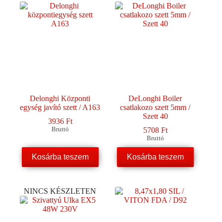
Delonghi Központi
DeLonghi Boiler
egység javító szett / A163
csatlakozo szett 5mm /
Szett 40
3936
Ft
Bruttó
5708
Ft
Bruttó
Kosárba teszem
Kosárba teszem
NINCS KÉSZLETEN