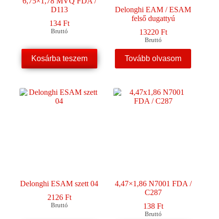
6,75×1,78 MVQ FDA /
D113
Delonghi EAM / ESAM
felső dugattyú
134
Ft
Bruttó
13220
Ft
Bruttó
Kosárba teszem
Tovább olvasom
Delonghi ESAM szett 04
4,47×1,86 N7001 FDA /
C287
2126
Ft
Bruttó
138
Ft
Bruttó