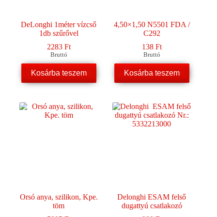
DeLonghi 1méter vízcső
4,50×1,50 N5501 FDA /
1db szűrővel
C292
2283
Ft
138
Ft
Bruttó
Bruttó
Kosárba teszem
Kosárba teszem
Orsó anya, szilikon, Kpe.
Delonghi ESAM felső
töm
dugattyú csatlakozó