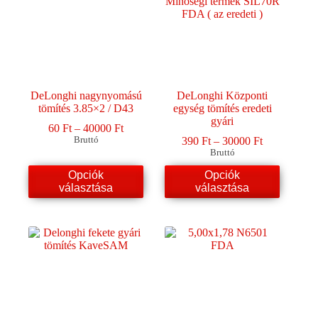
DeLonghi nagynyomású
DeLonghi Központi
tömítés 3.85×2 / D43
egység tömítés eredeti
gyári
Ártartomány:
60
Ft
–
40000
Ft
60 Ft
Ártartomány
Bruttó
390
Ft
–
30000
Ft
-
390 Ft
Bruttó
40000 Ft
-
Ennek
Ennek
Opciók
Opciók
30000 Ft
a
a
választása
választása
terméknek
terméknek
több
több
variációja
variációja
van.
van.
A
A
változatok
változatok
a
a
termékoldalon
termékoldalon
választhatók
választhatók
ki
ki