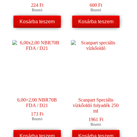
224
Ft
600
Ft
Bruttó
Bruttó
Kosárba teszem
Kosárba teszem
6,00×2,00 NBR70B
Scanpart Speciális
FDA / D21
vízkőoldó folyadék 250
ml
173
Ft
Bruttó
1961
Ft
Bruttó
Kosárba teszem
Kosárba teszem