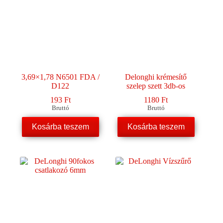
3,69×1,78 N6501 FDA /
Delonghi krémesítő
D122
szelep szett 3db-os
193
Ft
1180
Ft
Bruttó
Bruttó
Kosárba teszem
Kosárba teszem