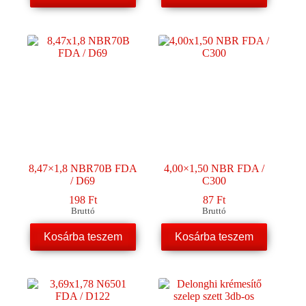
8,47×1,8 NBR70B FDA
4,00×1,50 NBR FDA /
/ D69
C300
198
Ft
87
Ft
Bruttó
Bruttó
Kosárba teszem
Kosárba teszem