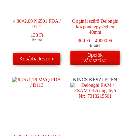
4,30×2,00 N6501 FDA /
Originál szűrő Delonghi
D121
központi egységben
40mm
138
Ft
Ártartomány
Bruttó
960
Ft
–
49000
Ft
960 Ft
Bruttó
-
Ennek
Opciók
49000 Ft
Kosárba teszem
a
választása
terméknek
több
variációja
NINCS KÉSZLETEN
van.
A
változatok
a
termékoldalon
választhatók
ki