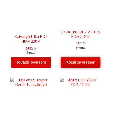
8,47×1,80 SIL / VITON
Szivattyú Ulka EX5
FDA / D92
48W 230V
150
Ft
3935
Ft
Bruttó
Bruttó
Tovább olvasom
Kosárba teszem