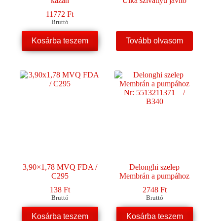
kazán
Ulka szivattyú javító
11772
Ft
Bruttó
Kosárba teszem
Tovább olvasom
3,90×1,78 MVQ FDA /
Delonghi szelep
C295
Membrán a pumpához
138
Ft
2748
Ft
Bruttó
Bruttó
Kosárba teszem
Kosárba teszem