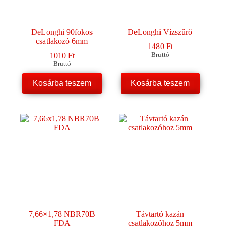
DeLonghi 90fokos
DeLonghi Vízszűrő
csatlakozó 6mm
1480
Ft
1010
Ft
Bruttó
Bruttó
Kosárba teszem
Kosárba teszem
7,66×1,78 NBR70B
Távtartó kazán
FDA
csatlakozóhoz 5mm