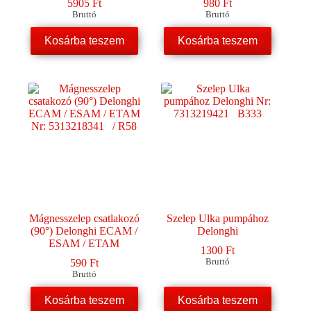
5905
Ft
980
Ft
Bruttó
Bruttó
Kosárba teszem
Kosárba teszem
Mágnesszelep csatlakozó
Szelep Ulka pumpához
(90°) Delonghi ECAM /
Delonghi
ESAM / ETAM
1300
Ft
590
Ft
Bruttó
Bruttó
Kosárba teszem
Kosárba teszem