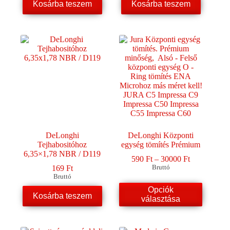
Kosárba teszem
Kosárba teszem
DeLonghi
DeLonghi Központi
Tejhabositóhoz
egység tömítés Prémium
6,35×1,78 NBR / D119
Ártartomány
590
Ft
–
30000
Ft
590 Ft
169
Ft
Bruttó
-
Bruttó
30000 Ft
Ennek
Opciók
Kosárba teszem
a
választása
terméknek
több
variációja