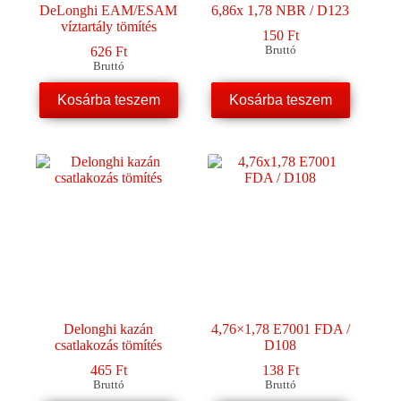
DeLonghi EAM/ESAM
6,86x 1,78 NBR / D123
víztartály tömítés
150
Ft
626
Ft
Bruttó
Bruttó
Kosárba teszem
Kosárba teszem
Delonghi kazán
4,76×1,78 E7001 FDA /
csatlakozás tömítés
D108
465
Ft
138
Ft
Bruttó
Bruttó