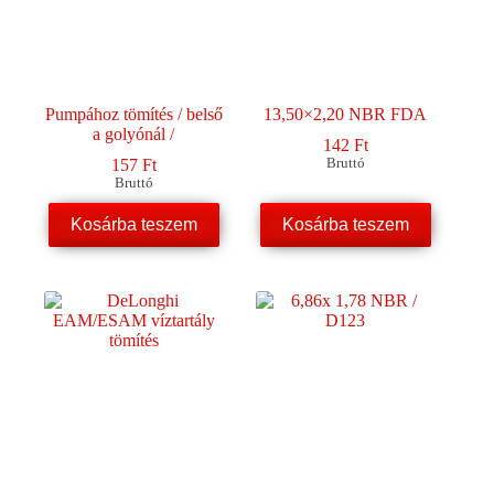
választhatók
ki
Pumpához tömítés / belső
13,50×2,20 NBR FDA
a golyónál /
142
Ft
157
Ft
Bruttó
Bruttó
Kosárba teszem
Kosárba teszem