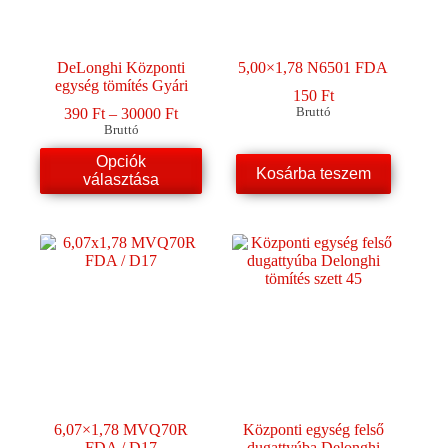
DeLonghi Központi
5,00×1,78 N6501 FDA
egység tömítés Gyári
150
Ft
Ártartomány:
390
Ft
–
30000
Ft
Bruttó
390 Ft
Bruttó
-
Ennek
Opciók
30000 Ft
a
Kosárba teszem
választása
terméknek
több
variációja
van.
A
változatok
a
termékoldalon
választhatók
ki
6,07×1,78 MVQ70R
Központi egység felső
FDA / D17
dugattyúba Delonghi