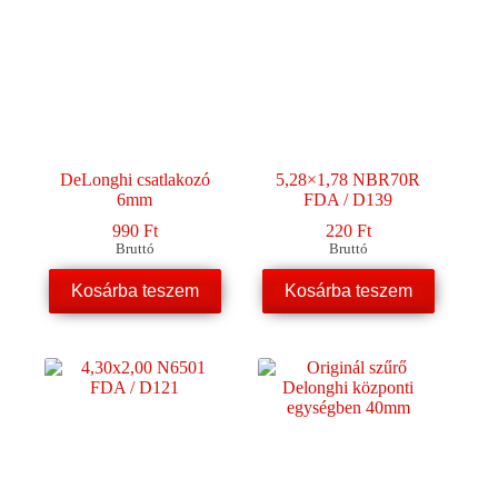
DeLonghi csatlakozó
5,28×1,78 NBR70R
6mm
FDA / D139
990
Ft
220
Ft
Bruttó
Bruttó
Kosárba teszem
Kosárba teszem