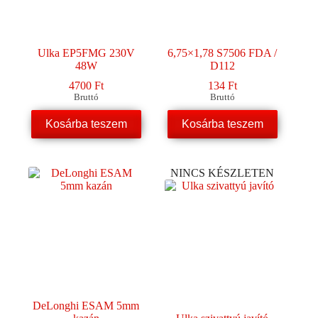
Ulka EP5FMG 230V
6,75×1,78 S7506 FDA /
48W
D112
4700
Ft
134
Ft
Bruttó
Bruttó
Kosárba teszem
Kosárba teszem
NINCS KÉSZLETEN
DeLonghi ESAM 5mm