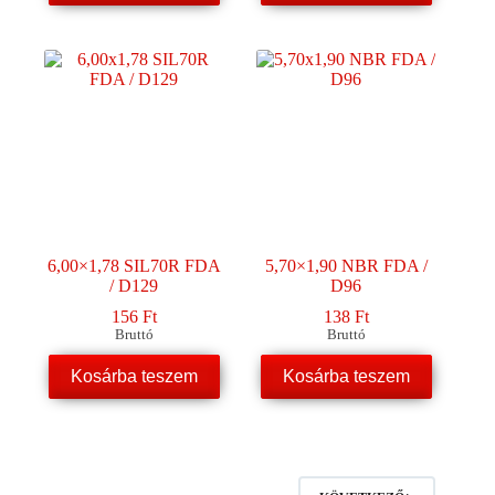
6,00×1,78 SIL70R FDA
5,70×1,90 NBR FDA /
/ D129
D96
156
Ft
138
Ft
Bruttó
Bruttó
Kosárba teszem
Kosárba teszem