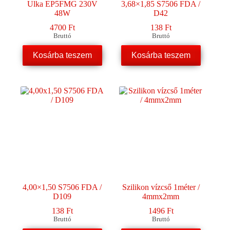
Ulka EP5FMG 230V
3,68×1,85 S7506 FDA /
48W
D42
4700
Ft
138
Ft
Bruttó
Bruttó
Kosárba teszem
Kosárba teszem
4,00×1,50 S7506 FDA /
Szilikon vízcső 1méter /
D109
4mmx2mm
138
Ft
1496
Ft
Bruttó
Bruttó