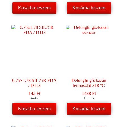
Kosárba teszem
Kosárba teszem
6,75×1,78 SIL75R FDA
Delonghi gőzkazán
/ D113
termosztát 318 °C
142
Ft
1488
Ft
Bruttó
Bruttó
Kosárba teszem
Kosárba teszem