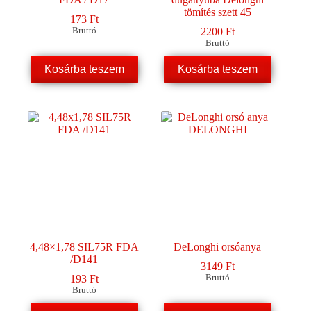
tömítés szett 45
173
Ft
Bruttó
2200
Ft
Bruttó
Kosárba teszem
Kosárba teszem
4,48×1,78 SIL75R FDA
DeLonghi orsóanya
/D141
3149
Ft
193
Ft
Bruttó
Bruttó