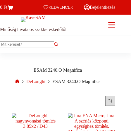
Skip
0
Ft
Bejelentkezés
to
KEDVENCEK
Kosár
content
Minőség hivatalos szakkereskedőtől
No
results
ESAM 3240.O Magnifica
DeLonghi
ESAM 3240.O Magnifica
Home