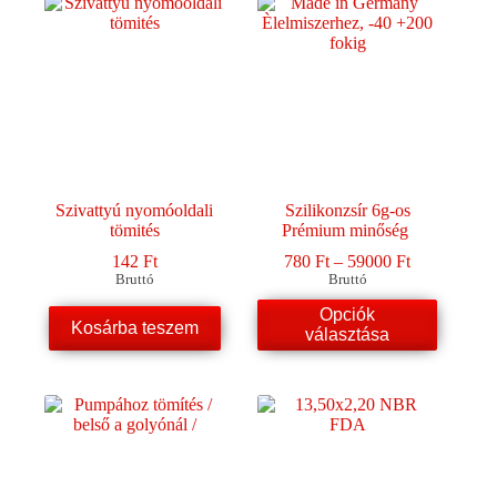
van.
A
változatok
a
termékoldalon
választhatók
ki
Szivattyú nyomóoldali
Szilikonzsír 6g-os
tömités
Prémium minőség
Ártartomány
142
Ft
780
Ft
–
59000
Ft
780 Ft
Bruttó
Bruttó
-
Ennek
Opciók
59000 Ft
Kosárba teszem
a
választása
terméknek
több
variációja
van.
A
változatok
a
termékoldalon