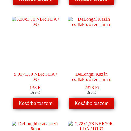
5,00×1,80 NBR FDA /
DeLonghi Kazán
D97
csatlakozó szett 5mm
138
Ft
2323
Ft
Bruttó
Bruttó
Kosárba teszem
Kosárba teszem