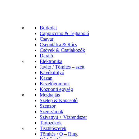
Burkolat
Cappuccino & Tejhaboló
Csavar
Csepptálca & Rács
Csövek & Csatlakozók
Daráló
Elektronika
Javító / Tömítés – szett
Kávékifolyó
Kazán
Kezelőgombok
Központi egység
Meghajtás
Szelep & Kapcsoló
Szenzor
Szerszámok
Szivattyú + Vízrendszer
Tartozékok
Tisztítószerek
Tömítés / O – Ring