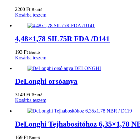
2200
Ft
Bruttó
Kosárba teszem
4,48×1,78 SIL75R FDA /D141
193
Ft
Bruttó
Kosárba teszem
DeLonghi orsóanya
3149
Ft
Bruttó
Kosárba teszem
DeLonghi Tejhabositóhoz 6,35×1,78 N
169
Ft
Bruttó