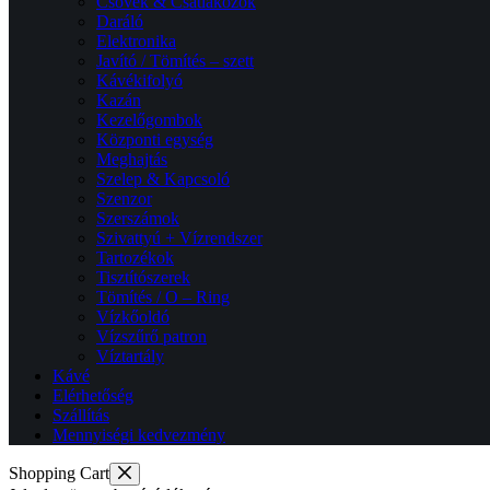
Csövek & Csatlakozók
Daráló
Elektronika
Javító / Tömítés – szett
Kávékifolyó
Kazán
Kezelőgombok
Központi egység
Meghajtás
Szelep & Kapcsoló
Szenzor
Szerszámok
Szivattyú + Vízrendszer
Tartozékok
Tisztítószerek
Tömítés / O – Ring
Vízkőoldó
Vízszűrő patron
Víztartály
Kávé
Elérhetőség
Szállítás
Mennyiségi kedvezmény
Shopping Cart