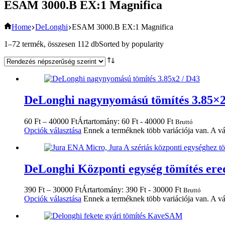
ESAM 3000.B EX:1 Magnifica
Home
DeLonghi
ESAM 3000.B EX:1 Magnifica
1–72 termék, összesen 112 db
Sorted by popularity
DeLonghi nagynyomású tömítés 3.85×2
60
Ft
–
40000
Ft
Ártartomány: 60 Ft - 40000 Ft
Bruttó
Opciók választása
Ennek a terméknek több variációja van. A vá
DeLonghi Központi egység tömítés ered
390
Ft
–
30000
Ft
Ártartomány: 390 Ft - 30000 Ft
Bruttó
Opciók választása
Ennek a terméknek több variációja van. A vá