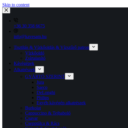
Skip to content
+36 30 358 6675
info@kavesam.hu
Tisztítás & Vízkőoldás & Vízszűrő patron
Vízkőoldó
Zsírtalanító
Kávégépek
Alkatrészek
GYÁRTÓ SZERINT
Jura
Saeco
DeLonghi
Philips
Egyéb kávégép alkatrészek
Burkolat
Cappuccino & Tejhaboló
Csavar
Csepptálca & Rács