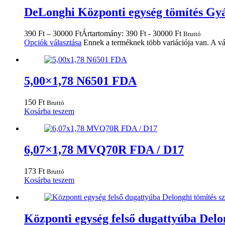
DeLonghi Központi egység tömítés Gy
390
Ft
–
30000
Ft
Ártartomány: 390 Ft - 30000 Ft
Bruttó
Opciók választása
Ennek a terméknek több variációja van. A vá
5,00×1,78 N6501 FDA
150
Ft
Bruttó
Kosárba teszem
6,07×1,78 MVQ70R FDA / D17
173
Ft
Bruttó
Kosárba teszem
Központi egység felső dugattyúba Delon