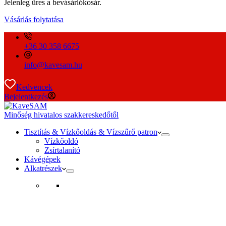
Jelenleg üres a bevásárlókosár.
Vásárlás folytatása
+36 30 358 6675
info@kavesam.hu
Kedvencek
Bejelentkezés
Minőség hivatalos szakkereskedőtől
Tisztítás & Vízkőoldás & Vízszűrő patron
Vízkőoldó
Zsírtalanító
Kávégépek
Alkatrészek