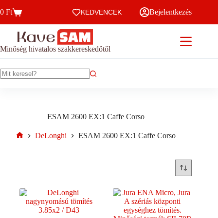
Skip
0
Ft
Bejelentkezés
to
KEDVENCEK
Kosár
content
Minőség hivatalos szakkereskedőtől
No
results
ESAM 2600 EX:1 Caffe Corso
DeLonghi
ESAM 2600 EX:1 Caffe Corso
Home