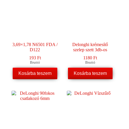
3,69×1,78 N6501 FDA /
Delonghi krémesítő
D122
szelep szett 3db-os
193
Ft
1180
Ft
Bruttó
Bruttó
Kosárba teszem
Kosárba teszem