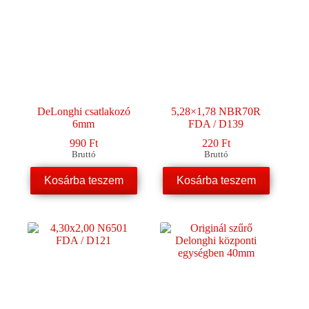
DeLonghi csatlakozó
5,28×1,78 NBR70R
6mm
FDA / D139
990
Ft
220
Ft
Bruttó
Bruttó
Kosárba teszem
Kosárba teszem