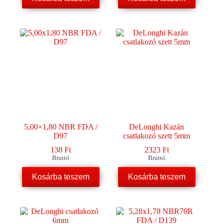
5,00×1,80 NBR FDA /
DeLonghi Kazán
D97
csatlakozó szett 5mm
138
Ft
2323
Ft
Bruttó
Bruttó
Kosárba teszem
Kosárba teszem