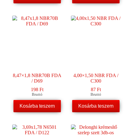
8,47×1,8 NBR70B FDA
4,00×1,50 NBR FDA /
/ D69
C300
198
Ft
87
Ft
Bruttó
Bruttó
Kosárba teszem
Kosárba teszem