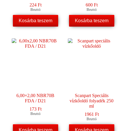
224
Ft
600
Ft
Bruttó
Bruttó
Kosárba teszem
Kosárba teszem
6,00×2,00 NBR70B
Scanpart Speciális
FDA / D21
vízkőoldó folyadék 250
ml
173
Ft
Bruttó
1961
Ft
Bruttó
Kosárba teszem
Kosárba teszem