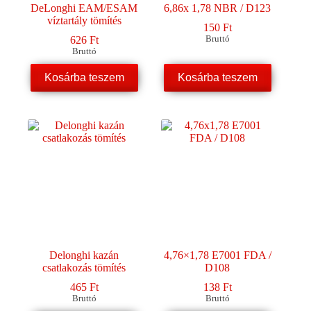
DeLonghi EAM/ESAM
6,86x 1,78 NBR / D123
víztartály tömítés
150
Ft
626
Ft
Bruttó
Bruttó
Kosárba teszem
Kosárba teszem
Delonghi kazán
4,76×1,78 E7001 FDA /
csatlakozás tömítés
D108
465
Ft
138
Ft
Bruttó
Bruttó