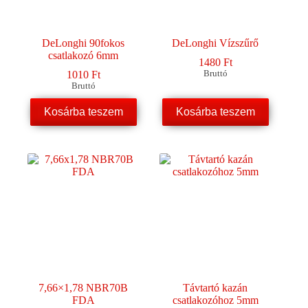
DeLonghi 90fokos
DeLonghi Vízszűrő
csatlakozó 6mm
1480
Ft
1010
Ft
Bruttó
Bruttó
Kosárba teszem
Kosárba teszem
7,66×1,78 NBR70B
Távtartó kazán
FDA
csatlakozóhoz 5mm