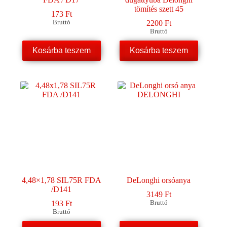
tömítés szett 45
173
Ft
Bruttó
2200
Ft
Bruttó
Kosárba teszem
Kosárba teszem
4,48×1,78 SIL75R FDA
DeLonghi orsóanya
/D141
3149
Ft
193
Ft
Bruttó
Bruttó