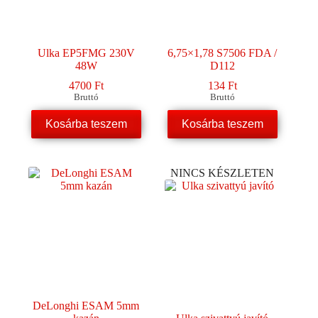
Ulka EP5FMG 230V
6,75×1,78 S7506 FDA /
48W
D112
4700
Ft
134
Ft
Bruttó
Bruttó
Kosárba teszem
Kosárba teszem
NINCS KÉSZLETEN
DeLonghi ESAM 5mm