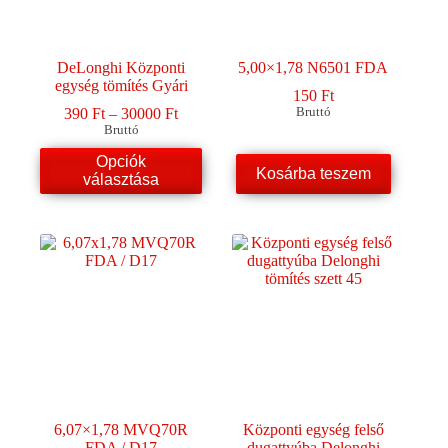
DeLonghi Központi
5,00×1,78 N6501 FDA
egység tömítés Gyári
150
Ft
Ártartomány:
390
Ft
–
30000
Ft
Bruttó
390 Ft
Bruttó
-
Ennek
Opciók
30000 Ft
a
Kosárba teszem
választása
terméknek
több
variációja
van.
A
változatok
a
termékoldalon
választhatók
ki
6,07×1,78 MVQ70R
Központi egység felső
FDA / D17
dugattyúba Delonghi