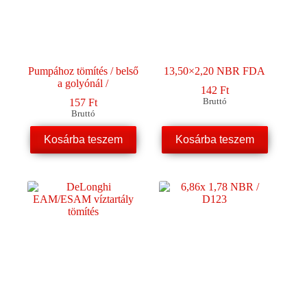
választhatók
ki
Pumpához tömítés / belső
13,50×2,20 NBR FDA
a golyónál /
142
Ft
157
Ft
Bruttó
Bruttó
Kosárba teszem
Kosárba teszem