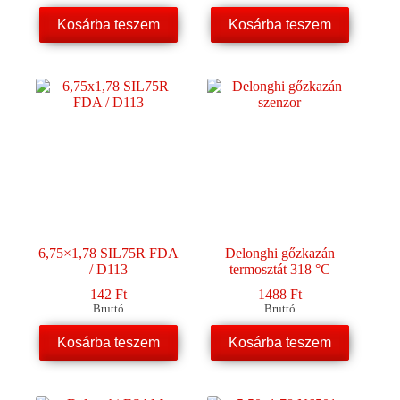
Kosárba teszem
Kosárba teszem
6,75×1,78 SIL75R FDA
Delonghi gőzkazán
/ D113
termosztát 318 °C
142
Ft
1488
Ft
Bruttó
Bruttó
Kosárba teszem
Kosárba teszem