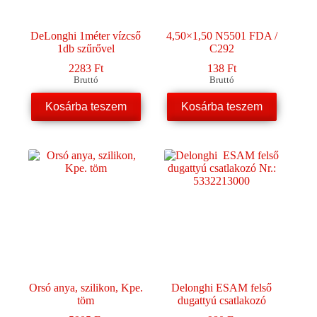
DeLonghi 1méter vízcső
4,50×1,50 N5501 FDA /
1db szűrővel
C292
2283
Ft
138
Ft
Bruttó
Bruttó
Kosárba teszem
Kosárba teszem
Orsó anya, szilikon, Kpe.
Delonghi ESAM felső
töm
dugattyú csatlakozó