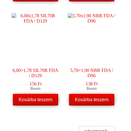
6,00×1,78 SIL70R FDA
5,70×1,90 NBR FDA /
/ D129
D96
156
Ft
138
Ft
Bruttó
Bruttó
Kosárba teszem
Kosárba teszem