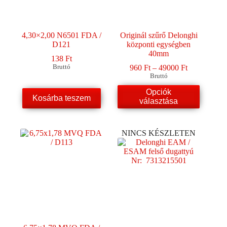
4,30×2,00 N6501 FDA /
Originál szűrő Delonghi
D121
központi egységben
40mm
138
Ft
Ártartomány
Bruttó
960
Ft
–
49000
Ft
960 Ft
Bruttó
-
Ennek
Opciók
49000 Ft
Kosárba teszem
a
választása
terméknek
több
variációja
NINCS KÉSZLETEN
van.
A
változatok
a
termékoldalon
választhatók
ki