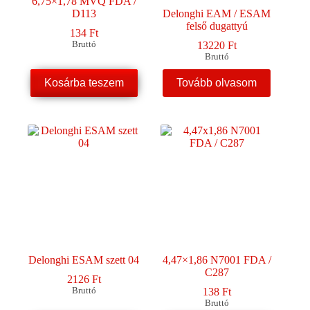
6,75×1,78 MVQ FDA /
D113
Delonghi EAM / ESAM
felső dugattyú
134
Ft
Bruttó
13220
Ft
Bruttó
Kosárba teszem
Tovább olvasom
Delonghi ESAM szett 04
4,47×1,86 N7001 FDA /
C287
2126
Ft
Bruttó
138
Ft
Bruttó