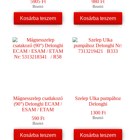
5905
Ft
980
Ft
Bruttó
Bruttó
Kosárba teszem
Kosárba teszem
Mágnesszelep csatlakozó
Szelep Ulka pumpához
(90°) Delonghi ECAM /
Delonghi
ESAM / ETAM
1300
Ft
590
Ft
Bruttó
Bruttó
Kosárba teszem
Kosárba teszem