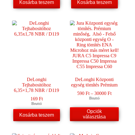
Kosárba teszem
Kosárba teszem
DeLonghi
DeLonghi Központi
Tejhabositóhoz
egység tömítés Prémium
6,35×1,78 NBR / D119
Ártartomány
590
Ft
–
30000
Ft
590 Ft
169
Ft
Bruttó
-
Bruttó
30000 Ft
Ennek
Opciók
Kosárba teszem
a
választása
terméknek
több
variációja