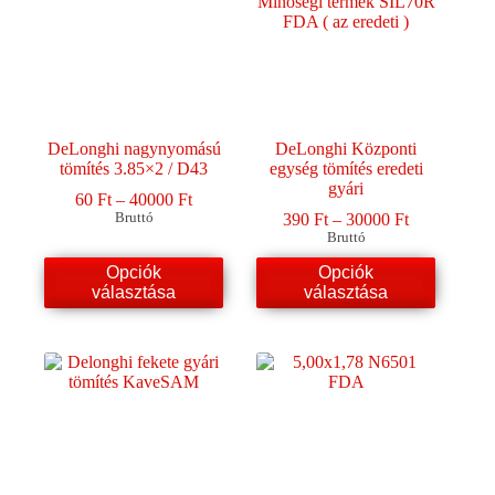
DeLonghi nagynyomású
DeLonghi Központi
tömítés 3.85×2 / D43
egység tömítés eredeti
gyári
Ártartomány:
60
Ft
–
40000
Ft
60 Ft
Ártartomány
Bruttó
390
Ft
–
30000
Ft
-
390 Ft
Bruttó
40000 Ft
-
Ennek
Ennek
Opciók
Opciók
30000 Ft
a
a
választása
választása
terméknek
terméknek
több
több
variációja
variációja
van.
van.
A
A
változatok
változatok
a
a
termékoldalon
termékoldalon
választhatók
választhatók
ki
ki