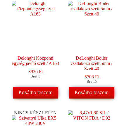
Delonghi Központi
DeLonghi Boiler
egység javító szett / A163
csatlakozo szett 5mm /
Szett 40
3936
Ft
Bruttó
5708
Ft
Bruttó
Kosárba teszem
Kosárba teszem
NINCS KÉSZLETEN