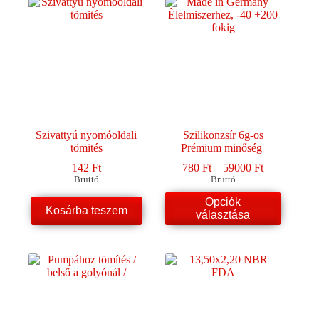
van.
A
változatok
a
termékoldalon
választhatók
ki
Szivattyú nyomóoldali
Szilikonzsír 6g-os
tömités
Prémium minőség
Ártartomány
142
Ft
780
Ft
–
59000
Ft
780 Ft
Bruttó
Bruttó
-
Ennek
Opciók
59000 Ft
Kosárba teszem
a
választása
terméknek
több
variációja
van.
A
változatok
a
termékoldalon