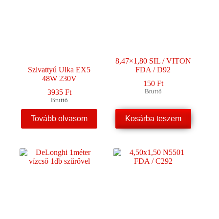
8,47×1,80 SIL / VITON
Szivattyú Ulka EX5
FDA / D92
48W 230V
150
Ft
3935
Ft
Bruttó
Bruttó
Tovább olvasom
Kosárba teszem