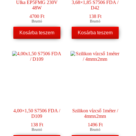
Ulka EP5FMG 230V
3,68×1,85 S7506 FDA /
48W
D42
4700
Ft
138
Ft
Bruttó
Bruttó
Kosárba teszem
Kosárba teszem
4,00×1,50 S7506 FDA /
Szilikon vízcső 1méter /
D109
4mmx2mm
138
Ft
1496
Ft
Bruttó
Bruttó