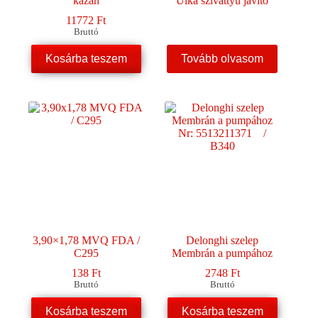
kazán
Ulka szivattyú javító
11772
Ft
Bruttó
Kosárba teszem
Tovább olvasom
3,90×1,78 MVQ FDA /
Delonghi szelep
C295
Membrán a pumpához
138
Ft
2748
Ft
Bruttó
Bruttó
Kosárba teszem
Kosárba teszem