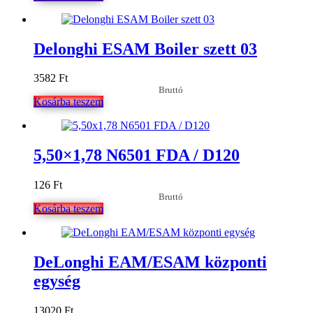
Delonghi ESAM Boiler szett 03
3582
Ft
Bruttó
Kosárba teszem
5,50×1,78 N6501 FDA / D120
126
Ft
Bruttó
Kosárba teszem
DeLonghi EAM/ESAM központi
egység
13020
Ft