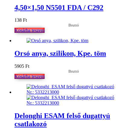
4,50×1,50 N5501 FDA / C292
138
Ft
Bruttó
Kosárba teszem
Orsó anya, szilikon, Kpe. töm
5905
Ft
Bruttó
Kosárba teszem
Delonghi ESAM felső dugattyú
csatlakozó