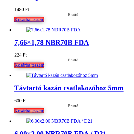
1480
Ft
Bruttó
Kosárba teszem
7,66×1,78 NBR70B FDA
224
Ft
Bruttó
Kosárba teszem
Távtartó kazán csatlakozóhoz 5mm
600
Ft
Bruttó
Kosárba teszem
6,00×2,00 NBR70B FDA / D21