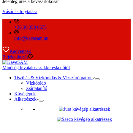
Jelenleg üres a bevásárlókosár.
Vásárlás folytatása
+36 30 358 6675
info@kavesam.hu
Kedvencek
Bejelentkezés
Minőség hivatalos szakkereskedőtől
Tisztítás & Vízkőoldás & Vízszűrő patron
Vízkőoldó
Zsírtalanító
Kávégépek
Alkatrészek