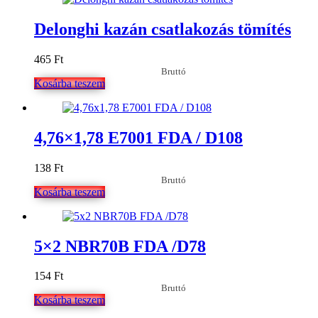
Delonghi kazán csatlakozás tömítés
465
Ft
Bruttó
Kosárba teszem
4,76×1,78 E7001 FDA / D108
138
Ft
Bruttó
Kosárba teszem
5×2 NBR70B FDA /D78
154
Ft
Bruttó
Kosárba teszem