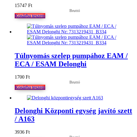
15747
Ft
Bruttó
Kosárba teszem
Túlnyomás szelep pumpához EAM /
ECA / ESAM Delonghi
1700
Ft
Bruttó
Kosárba teszem
Delonghi Központi egység javító szett
/ A163
3936
Ft