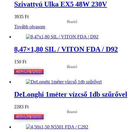
Szivattyú Ulka EX5 48W 230V
3935
Ft
Bruttó
Tovább olvasom
8,47×1,80 SIL / VITON FDA / D92
150
Ft
Bruttó
Kosárba teszem
DeLonghi 1méter vízcső 1db szűrővel
2283
Ft
Bruttó
Kosárba teszem