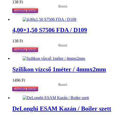
138
Ft
Bruttó
Kosárba teszem
4,00×1,50 S7506 FDA / D109
138
Ft
Bruttó
Kosárba teszem
Szilikon vízcső 1méter / 4mmx2mm
1496
Ft
Bruttó
Kosárba teszem
DeLonghi ESAM Kazán / Boiler szett