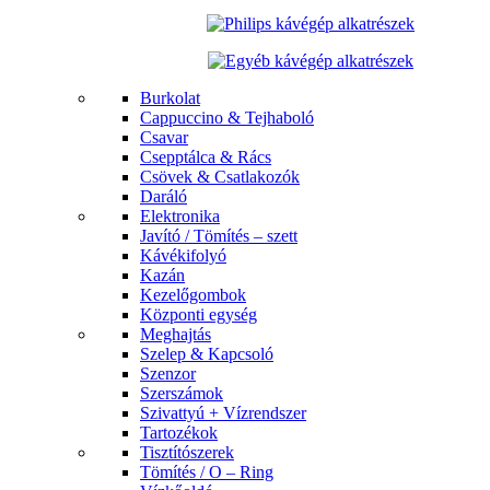
Burkolat
Cappuccino & Tejhaboló
Csavar
Csepptálca & Rács
Csövek & Csatlakozók
Daráló
Elektronika
Javító / Tömítés – szett
Kávékifolyó
Kazán
Kezelőgombok
Központi egység
Meghajtás
Szelep & Kapcsoló
Szenzor
Szerszámok
Szivattyú + Vízrendszer
Tartozékok
Tisztítószerek
Tömítés / O – Ring