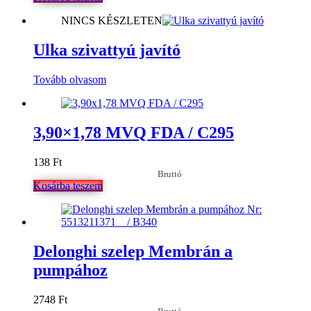
NINCS KÉSZLETEN
Ulka szivattyú javító
Tovább olvasom
3,90×1,78 MVQ FDA / C295
138
Ft
Bruttó
Kosárba teszem
Delonghi szelep Membrán a
pumpához
2748
Ft