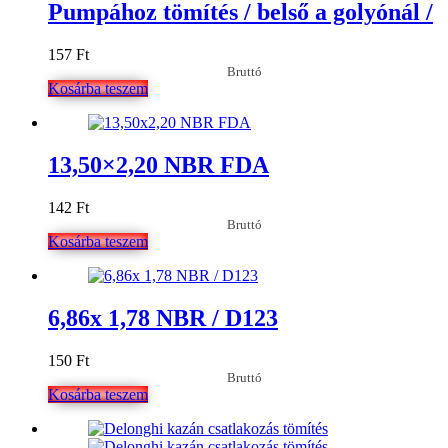
Pumpához tömítés / belső a golyónál /
157
Ft
Bruttó
Kosárba teszem
13,50×2,20 NBR FDA
142
Ft
Bruttó
Kosárba teszem
6,86x 1,78 NBR / D123
150
Ft
Bruttó
Kosárba teszem