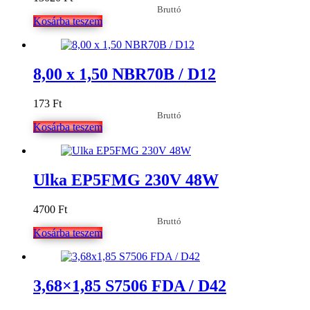
Bruttó
Kosárba teszem
8,00 x 1,50 NBR70B / D12
173
Ft
Bruttó
Kosárba teszem
Ulka EP5FMG 230V 48W
4700
Ft
Bruttó
Kosárba teszem
3,68×1,85 S7506 FDA / D42