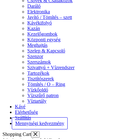
Csövek & Csatlakozók
Daráló
Elektronika
Javító / Tömítés – szett
Kávékifolyó
Kazán
Kezelőgombok
Központi egység
Meghajtás
Szelep & Kapcsoló
Szenzor
Szerszámok
Szivattyú + Vízrendszer
Tartozékok
Tisztítószerek
Tömítés / O – Ring
Vízkőoldó
Vízszűrő patron
Víztartály
Kávé
Elérhetőség
Szállítás
Mennyiségi kedvezmény
Shopping Cart