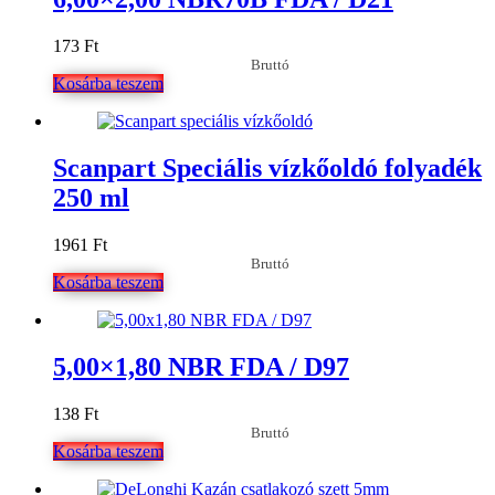
173
Ft
Bruttó
Kosárba teszem
Scanpart Speciális vízkőoldó folyadék
250 ml
1961
Ft
Bruttó
Kosárba teszem
5,00×1,80 NBR FDA / D97
138
Ft
Bruttó
Kosárba teszem