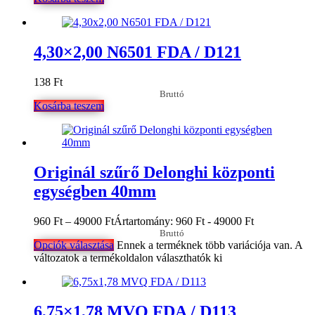
4,30×2,00 N6501 FDA / D121
138
Ft
Bruttó
Kosárba teszem
Originál szűrő Delonghi központi
egységben 40mm
960
Ft
–
49000
Ft
Ártartomány: 960 Ft - 49000 Ft
Bruttó
Opciók választása
Ennek a terméknek több variációja van. A
változatok a termékoldalon választhatók ki
6,75×1,78 MVQ FDA / D113