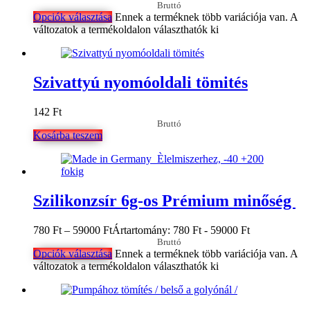
Bruttó
Opciók választása
Ennek a terméknek több variációja van. A
változatok a termékoldalon választhatók ki
Szivattyú nyomóoldali tömités
142
Ft
Bruttó
Kosárba teszem
Szilikonzsír 6g-os Prémium minőség
780
Ft
–
59000
Ft
Ártartomány: 780 Ft - 59000 Ft
Bruttó
Opciók választása
Ennek a terméknek több variációja van. A
változatok a termékoldalon választhatók ki