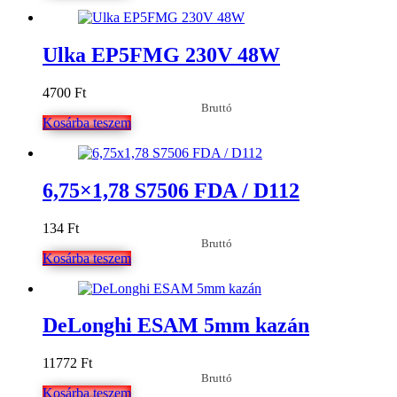
Ulka EP5FMG 230V 48W
4700
Ft
Bruttó
Kosárba teszem
6,75×1,78 S7506 FDA / D112
134
Ft
Bruttó
Kosárba teszem
DeLonghi ESAM 5mm kazán
11772
Ft
Bruttó
Kosárba teszem