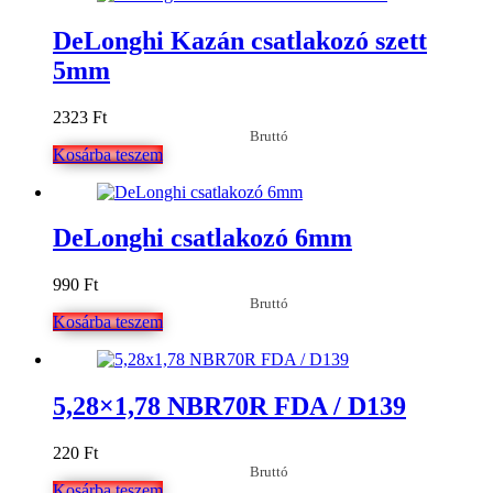
DeLonghi Kazán csatlakozó szett
5mm
2323
Ft
Bruttó
Kosárba teszem
DeLonghi csatlakozó 6mm
990
Ft
Bruttó
Kosárba teszem
5,28×1,78 NBR70R FDA / D139
220
Ft
Bruttó
Kosárba teszem