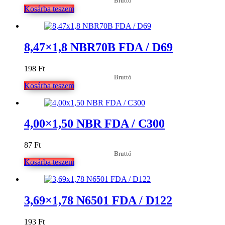
Bruttó
Kosárba teszem
8,47×1,8 NBR70B FDA / D69
198
Ft
Bruttó
Kosárba teszem
4,00×1,50 NBR FDA / C300
87
Ft
Bruttó
Kosárba teszem
3,69×1,78 N6501 FDA / D122
193
Ft