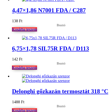
4,47×1,86 N7001 FDA / C287
138
Ft
Bruttó
Kosárba teszem
6,75×1,78 SIL75R FDA / D113
142
Ft
Bruttó
Kosárba teszem
Delonghi gőzkazán termosztát 318 °C
1488
Ft
Bruttó
Kosárba teszem