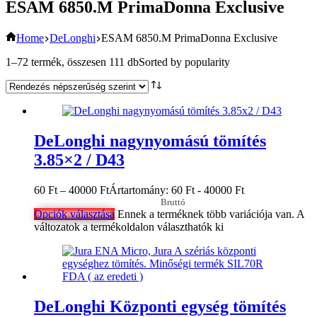
ESAM 6850.M PrimaDonna Exclusive
Home
DeLonghi
ESAM 6850.M PrimaDonna Exclusive
1–72 termék, összesen 111 db
Sorted by popularity
DeLonghi nagynyomású tömítés
3.85×2 / D43
60
Ft
–
40000
Ft
Ártartomány: 60 Ft - 40000 Ft
Bruttó
Opciók választása
Ennek a terméknek több variációja van. A
változatok a termékoldalon választhatók ki
DeLonghi Központi egység tömítés