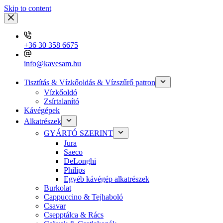
Skip to content
+36 30 358 6675
info@kavesam.hu
Tisztítás & Vízkőoldás & Vízszűrő patron
Vízkőoldó
Zsírtalanító
Kávégépek
Alkatrészek
GYÁRTÓ SZERINT
Jura
Saeco
DeLonghi
Philips
Egyéb kávégép alkatrészek
Burkolat
Cappuccino & Tejhaboló
Csavar
Csepptálca & Rács