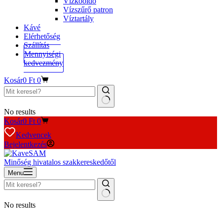
Vízkőoldó
Vízszűrő patron
Víztartály
Kávé
Elérhetőség
Szállítás
Mennyiségi
kedvezmény
Kosár
0
Ft
0
No results
Kosár
0
Ft
0
Kedvencek
Bejelentkezés
Minőség hivatalos szakkereskedőtől
Menu
No results