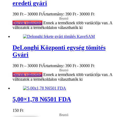
eredeti gyári
390
Ft
–
30000
Ft
Ártartomány: 390 Ft - 30000 Ft
Bruttó
Opciók választása
Ennek a terméknek több variációja van. A
változatok a termékoldalon választhatók ki
DeLonghi Központi egység tömítés
Gyári
390
Ft
–
30000
Ft
Ártartomány: 390 Ft - 30000 Ft
Bruttó
Opciók választása
Ennek a terméknek több variációja van. A
változatok a termékoldalon választhatók ki
5,00×1,78 N6501 FDA
150
Ft
Bruttó