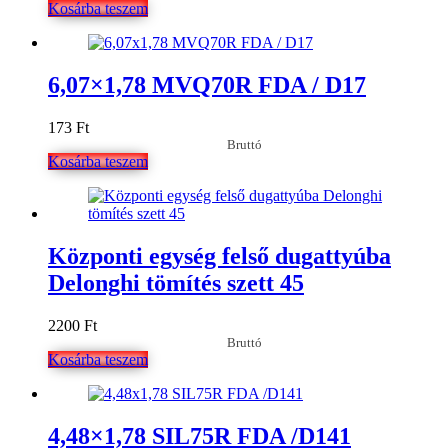
Kosárba teszem
6,07×1,78 MVQ70R FDA / D17
173
Ft
Bruttó
Kosárba teszem
Központi egység felső dugattyúba
Delonghi tömítés szett 45
2200
Ft
Bruttó
Kosárba teszem
4,48×1,78 SIL75R FDA /D141