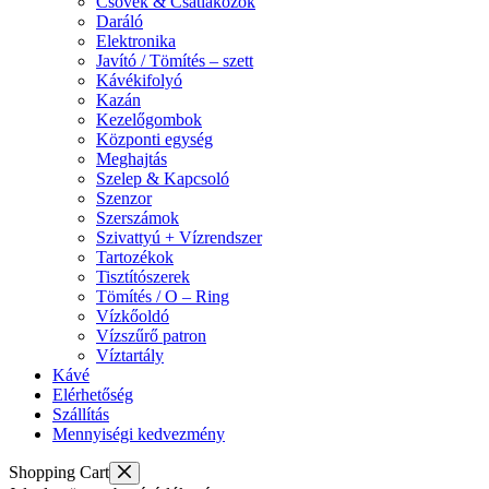
Csövek & Csatlakozók
Daráló
Elektronika
Javító / Tömítés – szett
Kávékifolyó
Kazán
Kezelőgombok
Központi egység
Meghajtás
Szelep & Kapcsoló
Szenzor
Szerszámok
Szivattyú + Vízrendszer
Tartozékok
Tisztítószerek
Tömítés / O – Ring
Vízkőoldó
Vízszűrő patron
Víztartály
Kávé
Elérhetőség
Szállítás
Mennyiségi kedvezmény
Shopping Cart