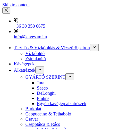
Skip to content
+36 30 358 6675
info@kavesam.hu
Tisztítás & Vízkőoldás & Vízszűrő patron
Vízkőoldó
Zsírtalanító
Kávégépek
Alkatrészek
GYÁRTÓ SZERINT
Jura
Saeco
DeLonghi
Philips
Egyéb kávégép alkatrészek
Burkolat
Cappuccino & Tejhaboló
Csavar
Csepptálca & Rács