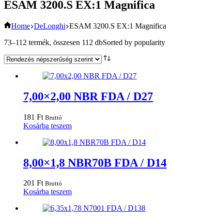
ESAM 3200.S EX:1 Magnifica
Home
DeLonghi
ESAM 3200.S EX:1 Magnifica
73–112 termék, összesen 112 db
Sorted by popularity
7,00×2,00 NBR FDA / D27
181
Ft
Bruttó
Kosárba teszem
8,00×1,8 NBR70B FDA / D14
201
Ft
Bruttó
Kosárba teszem