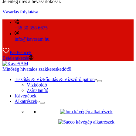
Jelenleg üres a bevásárlókosár.
Vásárlás folytatása
+36 30 358 6675
info@kavesam.hu
Kedvencek
Bejelentkezés
Minőség hivatalos szakkereskedőtől
Tisztítás & Vízkőoldás & Vízszűrő patron
Vízkőoldó
Zsírtalanító
Kávégépek
Alkatrészek