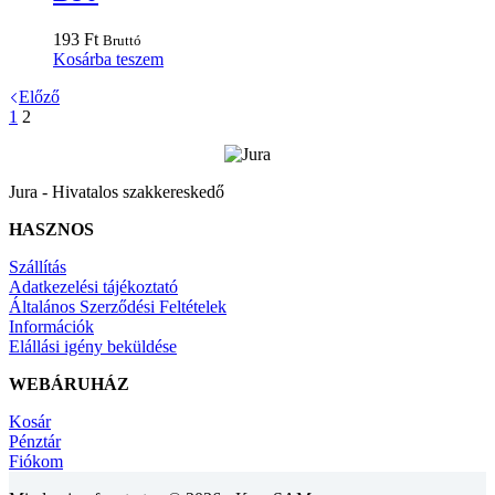
193
Ft
Bruttó
Kosárba teszem
Előző
1
2
Jura - Hivatalos szakkereskedő
HASZNOS
Szállítás
Adatkezelési tájékoztató
Általános Szerződési Feltételek
Információk
Elállási igény beküldése
WEBÁRUHÁZ
Kosár
Pénztár
Fiókom