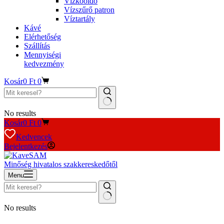
Vízkőoldó
Vízszűrő patron
Víztartály
Kávé
Elérhetőség
Szállítás
Mennyiségi
kedvezmény
Kosár
0
Ft
0
No results
Kosár
0
Ft
0
Kedvencek
Bejelentkezés
Minőség hivatalos szakkereskedőtől
Menu
No results