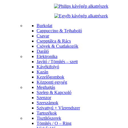
Burkolat
Cappuccino & Tejhaboló
Csavar
Csepptálca & Rács
Csövek & Csatlakozók
Daráló
Elektronika
Javító / Tömítés – szett
Kávékifolyó
Kazán
Kezelőgombok
Központi egység
Meghajtás
Szelep & Kapcsoló
Szenzor
Szerszámok
Szivattyú + Vízrendszer
Tartozékok
Tisztítószerek
Tömítés / O – Ring