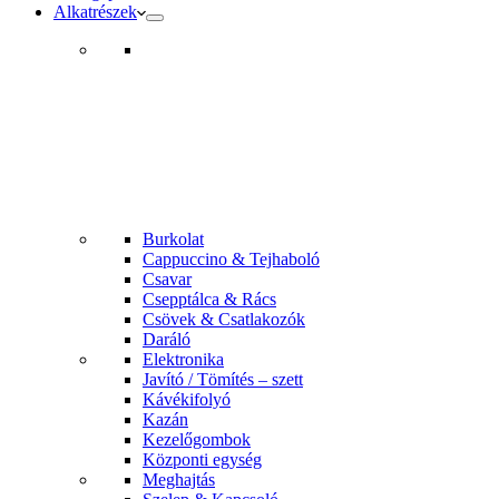
Alkatrészek
Burkolat
Cappuccino & Tejhaboló
Csavar
Csepptálca & Rács
Csövek & Csatlakozók
Daráló
Elektronika
Javító / Tömítés – szett
Kávékifolyó
Kazán
Kezelőgombok
Központi egység
Meghajtás