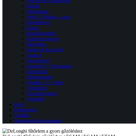
Csövek & Csatlakozók
Daráló
Elektronika
Javító / Tömítés – szett
Kávékifolyó
Kazán
Kezelőgombok
Központi egység
Meghajtás
Szelep & Kapcsoló
Szenzor
Szerszámok
Szivattyú + Vízrendszer
Tartozékok
Tisztítószerek
Tömítés / O – Ring
Vízkőoldó
Vízszűrő patron
Víztartály
Kávé
Elérhetőség
Szállítás
Mennyiségi kedvezmény