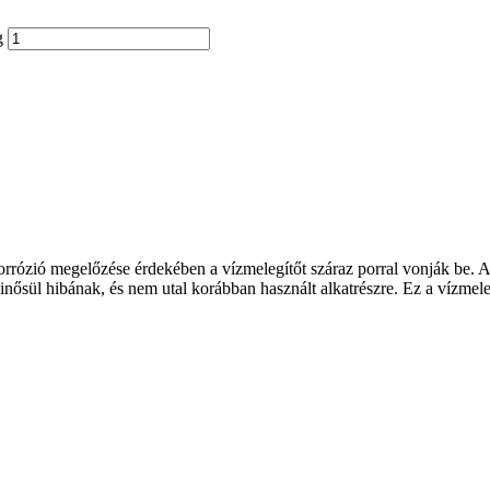
g
orrózió megelőzése érdekében a vízmelegítőt száraz porral vonják be. A
ősül hibának, és nem utal korábban használt alkatrészre. Ez a vízmelegít