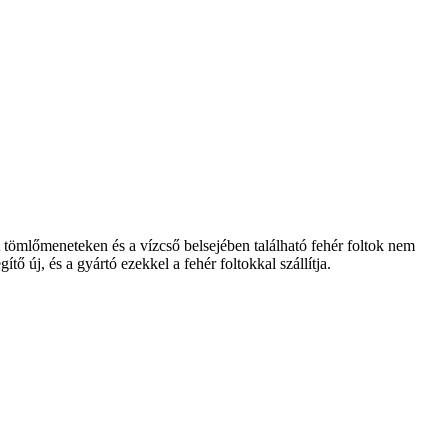
 tömlőmeneteken és a vízcső belsejében található fehér foltok nem
ő új, és a gyártó ezekkel a fehér foltokkal szállítja.