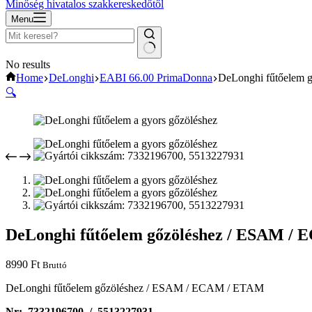
Minőség hivatalos szakkereskedőtől
Menu
No results
Home
DeLonghi
EABI 66.00 PrimaDonna
DeLonghi fűtőelem
🔍
DeLonghi fűtőelem gőzöléshez / ESAM /
8990
Ft
Bruttó
DeLonghi fűtőelem gőzöléshez / ESAM / ECAM / ETAM
Nr: 7332196700 / 5513227931