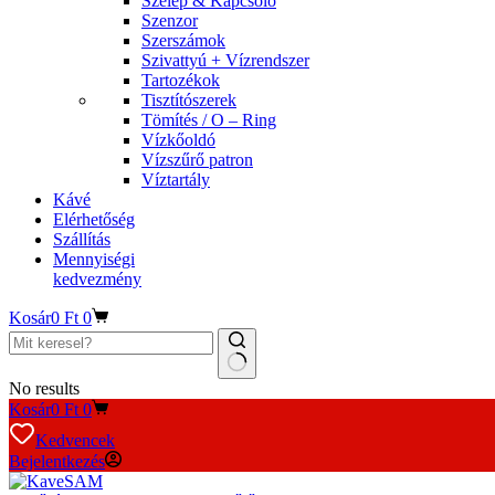
Szelep & Kapcsoló
Szenzor
Szerszámok
Szivattyú + Vízrendszer
Tartozékok
Tisztítószerek
Tömítés / O – Ring
Vízkőoldó
Vízszűrő patron
Víztartály
Kávé
Elérhetőség
Szállítás
Mennyiségi
kedvezmény
Kosár
0
Ft
0
No results
Kosár
0
Ft
0
Kedvencek
Bejelentkezés