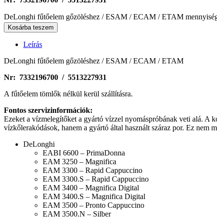
DeLonghi fűtőelem gőzöléshez / ESAM / ECAM / ETAM mennyisé
Kosárba teszem
Leírás
DeLonghi fűtőelem gőzöléshez / ESAM / ECAM / ETAM
Nr: 7332196700 / 5513227931
A fűtőelem tömlők nélkül kerül szállításra.
Fontos szervizinformációk:
Ezeket a vízmelegítőket a gyártó vízzel nyomáspróbának veti alá. A k
vízkőlerakódások, hanem a gyártó által használt száraz por. Ez nem min
DeLonghi
EABI 6600 – PrimaDonna
EAM 3250 – Magnifica
EAM 3300 – Rapid Cappuccino
EAM 3300.S – Rapid Cappuccino
EAM 3400 – Magnifica Digital
EAM 3400.S – Magnifica Digital
EAM 3500 – Pronto Cappuccino
EAM 3500.N – Silber