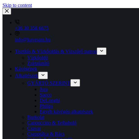
Skip to content
+36 30 358 6675
info@kavesam.hu
Tisztítás & Vízkőoldás & Vízszűrő patron
Vízkőoldó
Zsírtalanító
Kávégépek
Alkatrészek
GYÁRTÓ SZERINT
Jura
Saeco
DeLonghi
Philips
Egyéb kávégép alkatrészek
Burkolat
Cappuccino & Tejhaboló
Csavar
Csepptálca & Rács