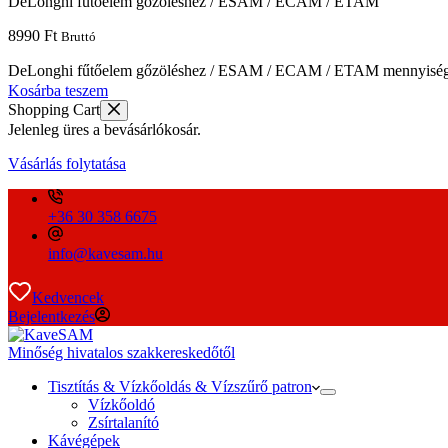
DeLonghi fűtőelem gőzöléshez / ESAM / ECAM / ETAM
8990
Ft
Bruttó
DeLonghi fűtőelem gőzöléshez / ESAM / ECAM / ETAM mennyisé
Kosárba teszem
Shopping Cart
Jelenleg üres a bevásárlókosár.
Vásárlás folytatása
+36 30 358 6675
info@kavesam.hu
Kedvencek
Bejelentkezés
Minőség hivatalos szakkereskedőtől
Tisztítás & Vízkőoldás & Vízszűrő patron
Vízkőoldó
Zsírtalanító
Kávégépek