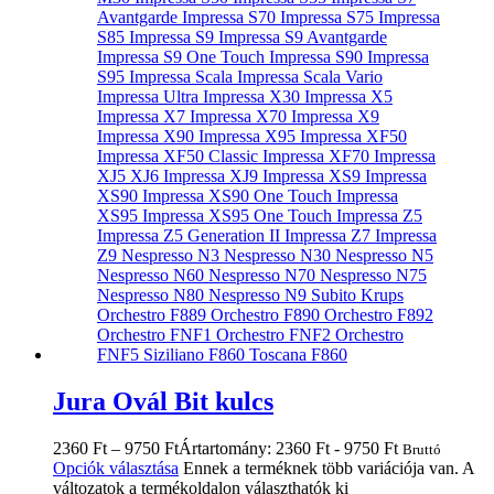
Jura Ovál Bit kulcs
2360
Ft
–
9750
Ft
Ártartomány: 2360 Ft - 9750 Ft
Bruttó
Opciók választása
Ennek a terméknek több variációja van. A
változatok a termékoldalon választhatók ki