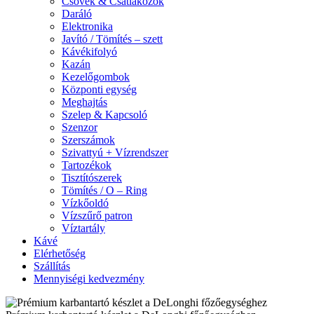
Csövek & Csatlakozók
Daráló
Elektronika
Javító / Tömítés – szett
Kávékifolyó
Kazán
Kezelőgombok
Központi egység
Meghajtás
Szelep & Kapcsoló
Szenzor
Szerszámok
Szivattyú + Vízrendszer
Tartozékok
Tisztítószerek
Tömítés / O – Ring
Vízkőoldó
Vízszűrő patron
Víztartály
Kávé
Elérhetőség
Szállítás
Mennyiségi kedvezmény