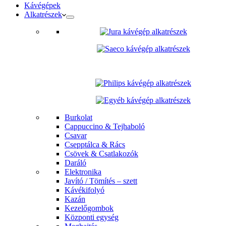
Kávégépek
Alkatrészek
Burkolat
Cappuccino & Tejhaboló
Csavar
Csepptálca & Rács
Csövek & Csatlakozók
Daráló
Elektronika
Javító / Tömítés – szett
Kávékifolyó
Kazán
Kezelőgombok
Központi egység