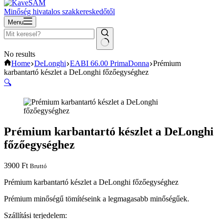
Minőség hivatalos szakkereskedőtől
Menu
No results
Home
DeLonghi
EABI 66.00 PrimaDonna
Prémium
karbantartó készlet a DeLonghi főzőegységhez
🔍
Prémium karbantartó készlet a DeLonghi
főzőegységhez
3900
Ft
Bruttó
Prémium karbantartó készlet a DeLonghi főzőegységhez
Prémium minőségű tömítéseink a legmagasabb minőségűek.
Szállítási terjedelem: