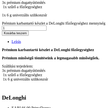
3x prémium dugattyútömítés
1x szűrő a főzőegységhez
1x 6 g univerzális szilikonzsír
Prémium karbantartó készlet a DeLonghi főzőegységhez mennyiség
Kosárba teszem
Leírás
Prémium karbantartó készlet a DeLonghi főzőegységhez
Prémium minőségű tömítéseink a legmagasabb minőségűek.
Szállítási terjedelem:
3x prémium dugattyútömítés
1x szűrő a főzőegységhez
1x 6 g univerzális szilikonzsír
DeLonghi
EABI 66.00 PrimaDonna