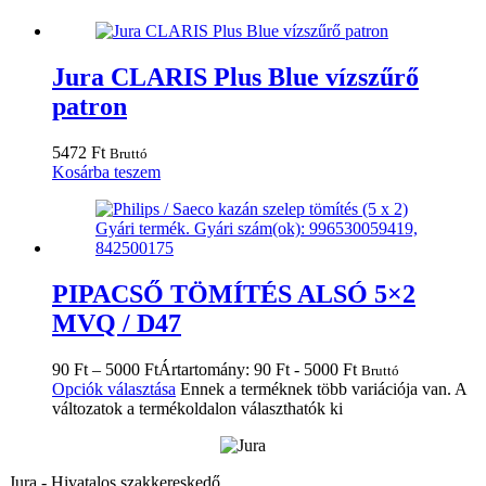
Jura CLARIS Plus Blue vízszűrő
patron
5472
Ft
Bruttó
Kosárba teszem
PIPACSŐ TÖMÍTÉS ALSÓ 5×2
MVQ / D47
90
Ft
–
5000
Ft
Ártartomány: 90 Ft - 5000 Ft
Bruttó
Opciók választása
Ennek a terméknek több variációja van. A
változatok a termékoldalon választhatók ki
Jura - Hivatalos szakkereskedő