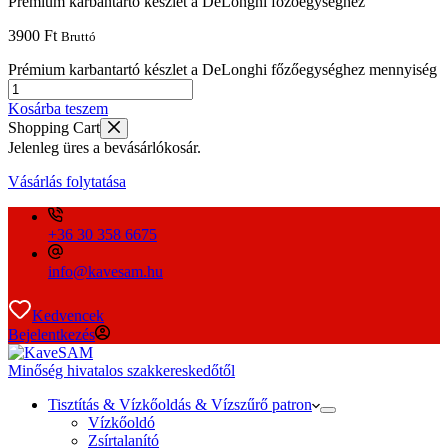
Prémium karbantartó készlet a DeLonghi főzőegységhez
3900
Ft
Bruttó
Prémium karbantartó készlet a DeLonghi főzőegységhez mennyiség
Kosárba teszem
Shopping Cart
Jelenleg üres a bevásárlókosár.
Vásárlás folytatása
+36 30 358 6675
info@kavesam.hu
Kedvencek
Bejelentkezés
Minőség hivatalos szakkereskedőtől
Tisztítás & Vízkőoldás & Vízszűrő patron
Vízkőoldó
Zsírtalanító