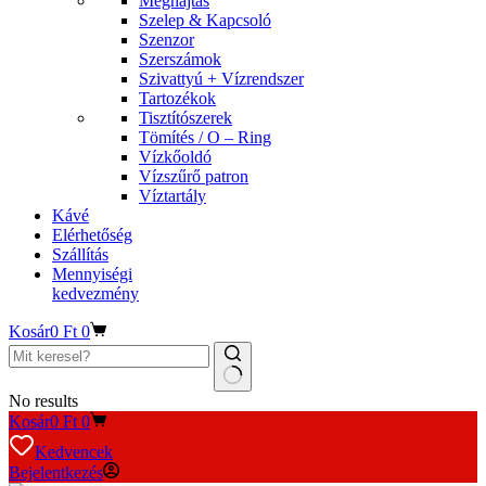
Meghajtás
Szelep & Kapcsoló
Szenzor
Szerszámok
Szivattyú + Vízrendszer
Tartozékok
Tisztítószerek
Tömítés / O – Ring
Vízkőoldó
Vízszűrő patron
Víztartály
Kávé
Elérhetőség
Szállítás
Mennyiségi
kedvezmény
Kosár
0
Ft
0
No results
Kosár
0
Ft
0
Kedvencek
Bejelentkezés