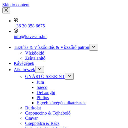
Skip to content
+36 30 358 6675
info@kavesam.hu
Tisztítás & Vízkőoldás & Vízszűrő patron
Vízkőoldó
Zsírtalanító
Kávégépek
Alkatrészek
GYÁRTÓ SZERINT
Jura
Saeco
DeLonghi
Philips
Egyéb kávégép alkatrészek
Burkolat
Cappuccino & Tejhaboló
Csavar
Csepptálca & Rács