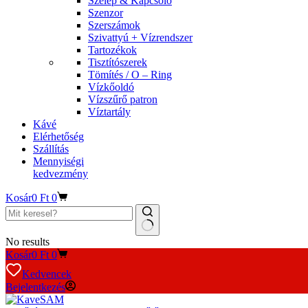
Szelep & Kapcsoló
Szenzor
Szerszámok
Szivattyú + Vízrendszer
Tartozékok
Tisztítószerek
Tömítés / O – Ring
Vízkőoldó
Vízszűrő patron
Víztartály
Kávé
Elérhetőség
Szállítás
Mennyiségi
kedvezmény
Kosár
0
Ft
0
No results
Kosár
0
Ft
0
Kedvencek
Bejelentkezés