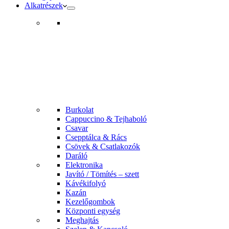
Alkatrészek
Burkolat
Cappuccino & Tejhaboló
Csavar
Csepptálca & Rács
Csövek & Csatlakozók
Daráló
Elektronika
Javító / Tömítés – szett
Kávékifolyó
Kazán
Kezelőgombok
Központi egység
Meghajtás