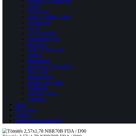
Csövek & Csatlakozók
Daráló
Elektronika
Javító / Tömítés – szett
Kávékifolyó
Kazán
Kezelőgombok
Központi egység
Meghajtás
Szelep & Kapcsoló
Szenzor
Szerszámok
Szivattyú + Vízrendszer
Tartozékok
Tisztítószerek
Tömítés / O – Ring
Vízkőoldó
Vízszűrő patron
Víztartály
Kávé
Elérhetőség
Szállítás
Mennyiségi kedvezmény