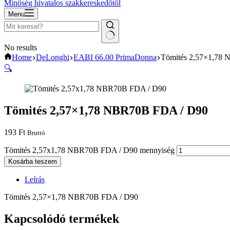
Minőség hivatalos szakkereskedőtől
Menu
No results
Home
DeLonghi
EABI 66.00 PrimaDonna
Tömités 2,57×1,78
🔍
Tömités 2,57×1,78 NBR70B FDA / D90
193
Ft
Bruttó
Tömités 2,57x1,78 NBR70B FDA / D90 mennyiség
Kosárba teszem
Leírás
Tömités 2,57×1,78 NBR70B FDA / D90
Kapcsolódó termékek