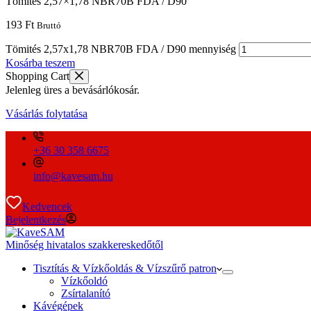
Tömités 2,57×1,78 NBR70B FDA / D90
193
Ft
Bruttó
Tömités 2,57x1,78 NBR70B FDA / D90 mennyiség
Kosárba teszem
Shopping Cart
Jelenleg üres a bevásárlókosár.
Vásárlás folytatása
+36 30 358 6675
info@kavesam.hu
Kedvencek
Bejelentkezés
Minőség hivatalos szakkereskedőtől
Tisztítás & Vízkőoldás & Vízszűrő patron
Vízkőoldó
Zsírtalanító
Kávégépek