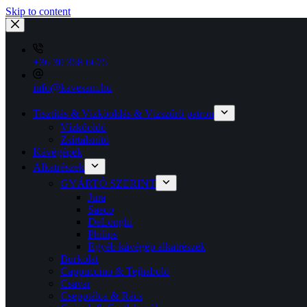
Skip to content
+36 30 358 6675
info@kavesam.hu
Tisztítás & Vízkőoldás & Vízszűrő patron
Vízkőoldó
Zsírtalanító
Kávégépek
Alkatrészek
GYÁRTÓ SZERINT
Jura
Saeco
DeLonghi
Philips
Egyéb kávégép alkatrészek
Burkolat
Cappuccino & Tejhaboló
Csavar
Csepptálca & Rács