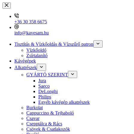
Skip
to
content
+36 30 358 6675
info@kavesam.hu
Tisztítás & Vízkőoldás & Vízszűrő patron
Vízkőoldó
Zsírtalanító
Kávégépek
Alkatrészek
GYÁRTÓ SZERINT
Jura
Saeco
DeLonghi
Philips
Egyéb kávégép alkatrészek
Burkolat
Cappuccino & Tejhaboló
Csavar
Csepptálca & Rács
Csövek & Csatlakozók