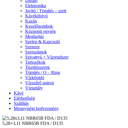
Daráló
Elektronika
Javító / Tömítés – szett
Kávékifolyó
Kazán
Kezelőgombok
Központi egység
Meghajtás
Szelep & Kapcsoló
Szenzor
Szerszámok
Szivattyú + Vízrendszer
Tartozékok
Tisztítószerek
Tömítés / O – Ring
Vízkőoldó
Vízszűrő patron
Víztartály
Kávé
Elérhetőség
Szállítás
Mennyiségi kedvezmény
5,28×3,11 NBR65B FDA / D135