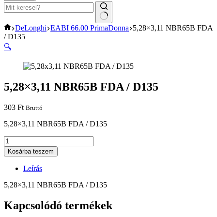
No
Home
DeLonghi
EABI 66.00 PrimaDonna
5,28×3,11 NBR65B FDA
results
/ D135
🔍
5,28×3,11 NBR65B FDA / D135
303
Ft
Bruttó
5,28×3,11 NBR65B FDA / D135
5,28x3,11
NBR65B
Kosárba teszem
FDA
/
Leírás
D135
mennyiség
5,28×3,11 NBR65B FDA / D135
Kapcsolódó termékek