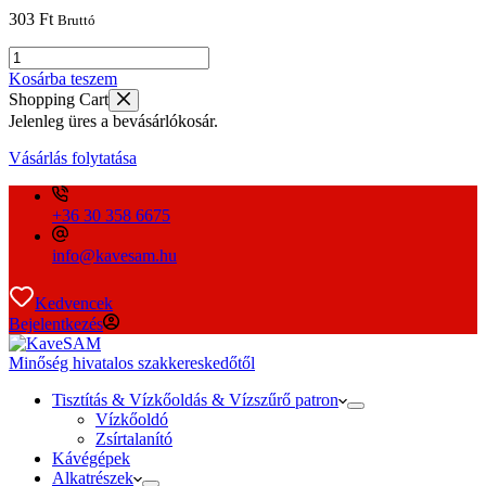
303
Ft
Bruttó
5,28x3,11
NBR65B
Kosárba teszem
FDA
Shopping Cart
/
Jelenleg üres a bevásárlókosár.
D135
mennyiség
Vásárlás folytatása
+36 30 358 6675
info@kavesam.hu
Kedvencek
Bejelentkezés
Minőség hivatalos szakkereskedőtől
Tisztítás & Vízkőoldás & Vízszűrő patron
Vízkőoldó
Zsírtalanító
Kávégépek
Alkatrészek