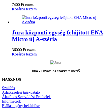
7400
Ft
Bruttó
Kosárba teszem
Jura központi egység felújított ENA
Micro új A-széria
36000
Ft
Bruttó
Kosárba teszem
Jura - Hivatalos szakkereskedő
HASZNOS
Szállítás
Adatkezelési tájékoztató
Általános Szerződési Feltételek
Információk
Elállási igény beküldése