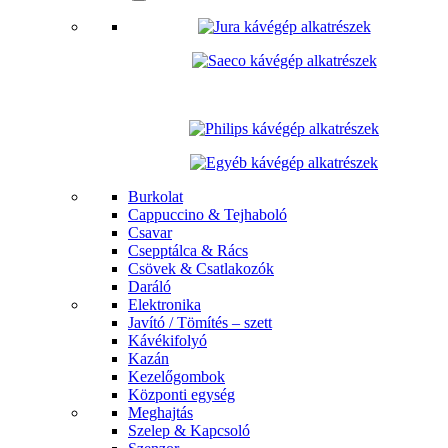
Burkolat
Cappuccino & Tejhaboló
Csavar
Csepptálca & Rács
Csövek & Csatlakozók
Daráló
Elektronika
Javító / Tömítés – szett
Kávékifolyó
Kazán
Kezelőgombok
Központi egység
Meghajtás
Szelep & Kapcsoló