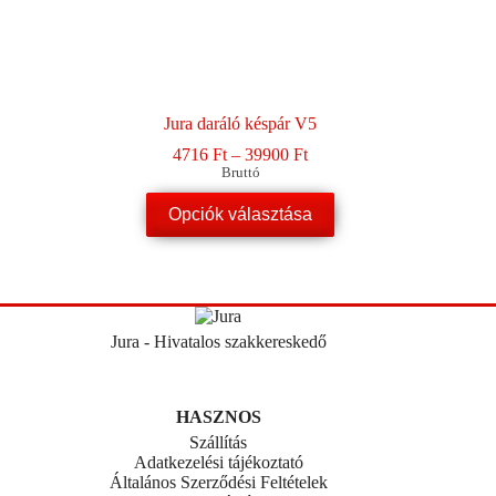
Jura daráló késpár V5
Ártartomány:
4716
Ft
–
39900
Ft
4716 Ft
Bruttó
-
Ennek
39900 Ft
Opciók választása
a
terméknek
több
variációja
van.
A
változatok
Jura - Hivatalos szakkereskedő
a
termékoldalon
választhatók
HASZNOS
ki
Szállítás
Adatkezelési tájékoztató
Általános Szerződési Feltételek