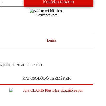
Kosárba teszem
NBR
FDA
/
Kedvencekhez
D81
mennyiség
Leírás
6,00×1,80 NBR FDA / D81
KAPCSOLÓDÓ TERMÉKEK