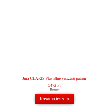
Jura CLARIS Plus Blue vízszűrő patron
5472
Ft
Bruttó
Kosárba teszem