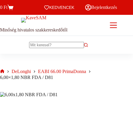
Skip
0
Ft
Bejelentkezés
to
KEDVENCEK
Kosár
content
Minőség hivatalos szakkereskedőtől
No
results
DeLonghi
EABI 66.00 PrimaDonna
Home
6,00×1,80 NBR FDA / D81