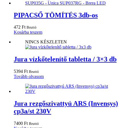
PIPACSŐ TÖMÍTÉS 3db-os
472
Ft
Bruttó
Kosárba teszem
NINCS KÉSZLETEN
Jura vízkőtelenítő tabletta / 3×3 db
5394
Ft
Bruttó
Tovább olvasom
Jura rezgőszivattyú ARS (Invensys)
cp3a/st 230V
7400
Ft
Bruttó