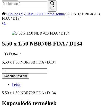
No
Home
DeLonghi
EABI 66.00 PrimaDonna
5,50 x 1,50 NBR70B
results
FDA / D134
🔍
5,50 x 1,50 NBR70B FDA / D134
193
Ft
Bruttó
5,50 x 1,50 NBR70B FDA / D134
5,50
x
Kosárba teszem
1,50
NBR70B
Leírás
FDA
/
5,50 x 1,50 NBR70B FDA / D134
D134
mennyiség
Kapcsolódó termékek