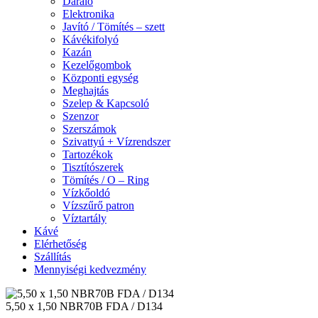
Daráló
Elektronika
Javító / Tömítés – szett
Kávékifolyó
Kazán
Kezelőgombok
Központi egység
Meghajtás
Szelep & Kapcsoló
Szenzor
Szerszámok
Szivattyú + Vízrendszer
Tartozékok
Tisztítószerek
Tömítés / O – Ring
Vízkőoldó
Vízszűrő patron
Víztartály
Kávé
Elérhetőség
Szállítás
Mennyiségi kedvezmény
5,50 x 1,50 NBR70B FDA / D134