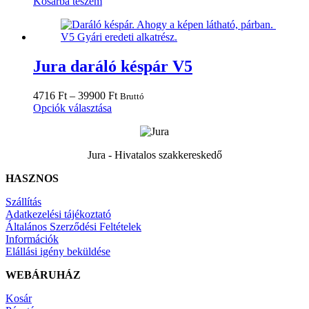
Kosárba teszem
Jura daráló késpár V5
Ártartomány:
4716
Ft
–
39900
Ft
Bruttó
Ennek
4716 Ft
Opciók választása
a
-
terméknek
39900 Ft
több
Jura - Hivatalos szakkereskedő
variációja
van.
HASZNOS
A
változatok
Szállítás
a
Adatkezelési tájékoztató
termékoldalon
Általános Szerződési Feltételek
választhatók
Információk
ki
Elállási igény beküldése
WEBÁRUHÁZ
Kosár