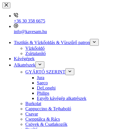
Skip
to
content
+36 30 358 6675
info@kavesam.hu
Tisztítás & Vízkőoldás & Vízszűrő patron
Vízkőoldó
Zsírtalanító
Kávégépek
Alkatrészek
GYÁRTÓ SZERINT
Jura
Saeco
DeLonghi
Philips
Egyéb kávégép alkatrészek
Burkolat
Cappuccino & Tejhaboló
Csavar
Csepptálca & Rács
Csövek & Csatlakozók