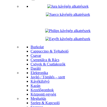
Burkolat
Cappuccino & Tejhaboló
Csavar
Csepptálca & Rács
Csövek & Csatlakozók
Daráló
Elektronika
Javító / Tömítés – szett
Kávékifolyó
Kazán
Kezelőgombok
Központi egység
Meghajtás
Szelep & Kapcsoló