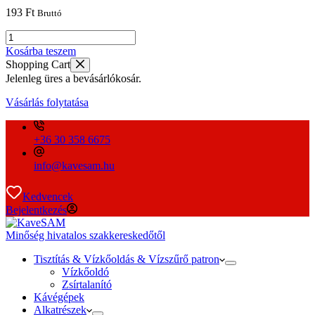
193
Ft
Bruttó
5,50
x
Kosárba teszem
1,50
Shopping Cart
NBR70B
Jelenleg üres a bevásárlókosár.
FDA
/
Vásárlás folytatása
D134
mennyiség
+36 30 358 6675
info@kavesam.hu
Kedvencek
Bejelentkezés
Minőség hivatalos szakkereskedőtől
Tisztítás & Vízkőoldás & Vízszűrő patron
Vízkőoldó
Zsírtalanító
Kávégépek
Alkatrészek