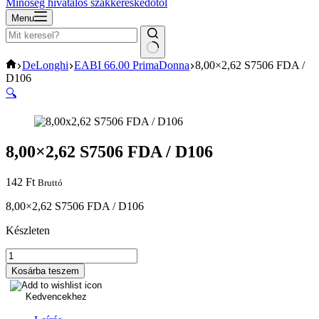
Minőség hivatalos szakkereskedőtől
Menu
No
Home
DeLonghi
EABI 66.00 PrimaDonna
8,00×2,62 S7506 FDA /
results
D106
🔍
8,00×2,62 S7506 FDA / D106
142
Ft
Bruttó
8,00×2,62 S7506 FDA / D106
Készleten
8,00x2,62
S7506
Kosárba teszem
FDA
/
Kedvencekhez
D106
mennyiség