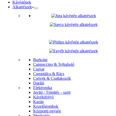
Kávégépek
Alkatrészek
Burkolat
Cappuccino & Tejhaboló
Csavar
Csepptálca & Rács
Csövek & Csatlakozók
Daráló
Elektronika
Javító / Tömítés – szett
Kávékifolyó
Kazán
Kezelőgombok
Központi egység
Meghajtás