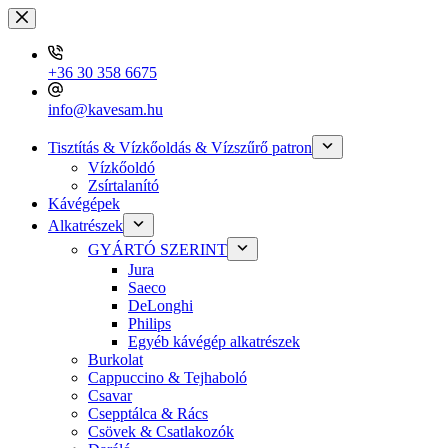
Skip
to
content
+36 30 358 6675
info@kavesam.hu
Tisztítás & Vízkőoldás & Vízszűrő patron
Vízkőoldó
Zsírtalanító
Kávégépek
Alkatrészek
GYÁRTÓ SZERINT
Jura
Saeco
DeLonghi
Philips
Egyéb kávégép alkatrészek
Burkolat
Cappuccino & Tejhaboló
Csavar
Csepptálca & Rács
Csövek & Csatlakozók