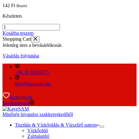
142
Ft
Bruttó
Készleten
8,00x2,62
S7506
Kosárba teszem
FDA
Shopping Cart
/
Jelenleg üres a bevásárlókosár.
D106
mennyiség
Vásárlás folytatása
+36 30 358 6675
info@kavesam.hu
Kedvencek
Bejelentkezés
Minőség hivatalos szakkereskedőtől
Tisztítás & Vízkőoldás & Vízszűrő patron
Vízkőoldó
Zsírtalanító