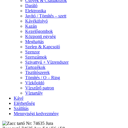
Csövek & Csatlakozók
Daráló
Elektronika
Javító / Tömítés – szett
Kávékifolyó
Kazán
Kezelőgombok
Központi egység
Meghajtás
Szelep & Kapcsoló
Szenzor
Szerszámok
Szivattyú + Vízrendszer
Tartozékok
Tisztítószerek
Tömítés / O – Ring
Vízkőoldó
Vízszűrő patron
Víztartály
Kávé
Elérhetőség
Szállítás
Mennyiségi kedvezmény