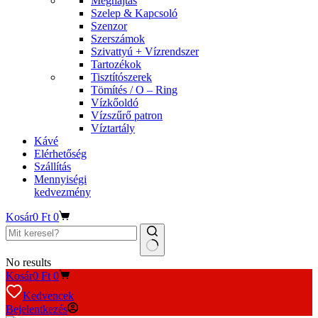
Meghajtás
Szelep & Kapcsoló
Szenzor
Szerszámok
Szivattyú + Vízrendszer
Tartozékok
Tisztítószerek
Tömítés / O – Ring
Vízkőoldó
Vízszűrő patron
Víztartály
Kávé
Elérhetőség
Szállítás
Mennyiségi
kedvezmény
Kosár
0
Ft
0
No results
Kosár
0
Ft
0
Kedvencek
Bejelentkezés