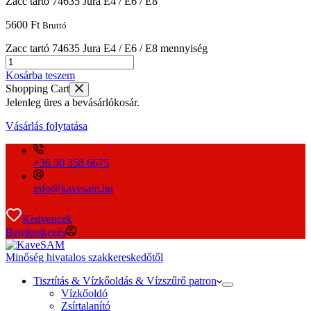
Zacc tartó 74635 Jura E4 / E6 / E8
5600
Ft
Bruttó
Zacc tartó 74635 Jura E4 / E6 / E8 mennyiség
Kosárba teszem
Shopping Cart
Jelenleg üres a bevásárlókosár.
Vásárlás folytatása
+36 30 358 6675
info@kavesam.hu
Kedvencek
Bejelentkezés
Minőség hivatalos szakkereskedőtől
Tisztítás & Vízkőoldás & Vízszűrő patron
Vízkőoldó
Zsírtalanító