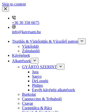
Skip to content
+36 30 358 6675
info@kavesam.hu
Tisztítás & Vízkőoldás & Vízszűrő patron
Vízkőoldó
Zsírtalanító
Kávégépek
Alkatrészek
GYÁRTÓ SZERINT
Jura
Saeco
DeLonghi
Philips
Egyéb kávégép alkatrészek
Burkolat
Cappuccino & Tejhaboló
Csavar
Csepptálca & Rács