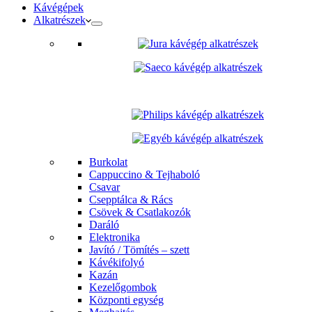
Kávégépek
Alkatrészek
Burkolat
Cappuccino & Tejhaboló
Csavar
Csepptálca & Rács
Csövek & Csatlakozók
Daráló
Elektronika
Javító / Tömítés – szett
Kávékifolyó
Kazán
Kezelőgombok
Központi egység