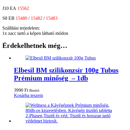
J10 EA
15562
S8 EB
15480
/
15482
/
15483
Szállítási terjedelem:
1x zacc tartó a képen látható módon
Érdekelhetnek még…
Elbesil BM szilikonzsír 100g Tubus
Prémium minőség – 1db
3990
Ft
Bruttó
Kosárba teszem