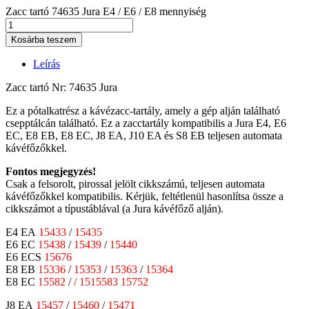
Zacc tartó 74635 Jura E4 / E6 / E8 mennyiség
Kosárba teszem
Leírás
Zacc tartó Nr: 74635 Jura
Ez a pótalkatrész a kávézacc-tartály, amely a gép alján található
csepptálcán található. Ez a zacctartály kompatibilis a Jura E4, E6
EC, E8 EB, E8 EC, J8 EA, J10 EA és S8 EB teljesen automata
kávéfőzőkkel.
Fontos megjegyzés!
Csak a felsorolt, pirossal jelölt cikkszámú, teljesen automata
kávéfőzőkkel kompatibilis. Kérjük, feltétlenül hasonlítsa össze a
cikkszámot a típustáblával (a Jura kávéfőző alján).
E4 EA
15433
/
15435
E6 EC
15438
/
15439
/
15440
E6 ECS
15676
E8 EB
15336
/
15353
/
15363
/
15364
E8 EC
15582
/
/
1515583
15752
J8 EA
15457
/
15460
/
15471