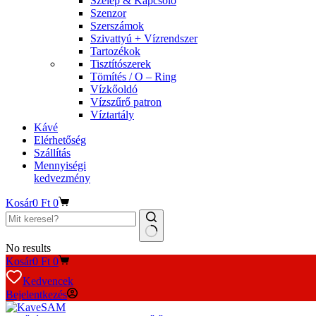
Szelep & Kapcsoló
Szenzor
Szerszámok
Szivattyú + Vízrendszer
Tartozékok
Tisztítószerek
Tömítés / O – Ring
Vízkőoldó
Vízszűrő patron
Víztartály
Kávé
Elérhetőség
Szállítás
Mennyiségi
kedvezmény
Kosár
0
Ft
0
No results
Kosár
0
Ft
0
Kedvencek
Bejelentkezés