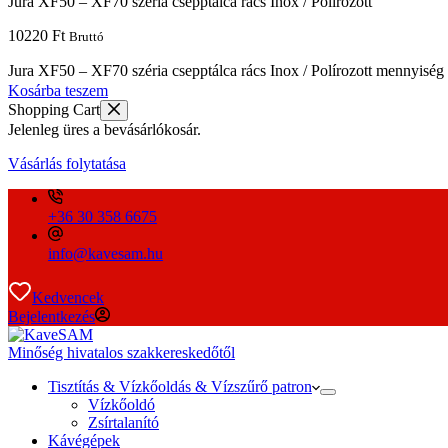
Jura XF50 – XF70 széria csepptálca rács Inox / Polírozott
10220
Ft
Bruttó
Jura XF50 – XF70 széria csepptálca rács Inox / Polírozott mennyiség
Kosárba teszem
Shopping Cart
Jelenleg üres a bevásárlókosár.
Vásárlás folytatása
+36 30 358 6675
info@kavesam.hu
Kedvencek
Bejelentkezés
Minőség hivatalos szakkereskedőtől
Tisztítás & Vízkőoldás & Vízszűrő patron
Vízkőoldó
Zsírtalanító
Kávégépek