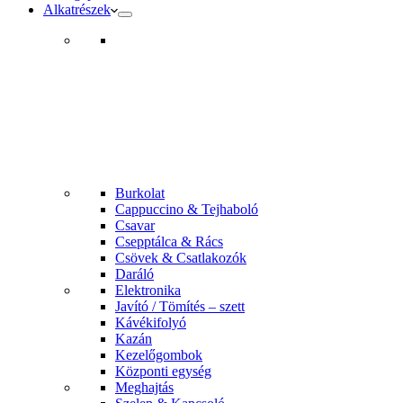
Alkatrészek
Burkolat
Cappuccino & Tejhaboló
Csavar
Csepptálca & Rács
Csövek & Csatlakozók
Daráló
Elektronika
Javító / Tömítés – szett
Kávékifolyó
Kazán
Kezelőgombok
Központi egység
Meghajtás