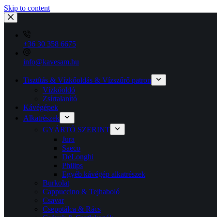
Skip to content
+36 30 358 6675
info@kavesam.hu
Tisztítás & Vízkőoldás & Vízszűrő patron
Vízkőoldó
Zsírtalanító
Kávégépek
Alkatrészek
GYÁRTÓ SZERINT
Jura
Saeco
DeLonghi
Philips
Egyéb kávégép alkatrészek
Burkolat
Cappuccino & Tejhaboló
Csavar
Csepptálca & Rács