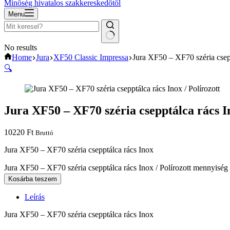
Minőség hivatalos szakkereskedőtől
Menu
No results
Home
Jura
XF50 Classic Impressa
Jura XF50 – XF70 széria csepp
🔍
Jura XF50 – XF70 széria csepptálca rács In
10220
Ft
Bruttó
Jura XF50 – XF70 széria csepptálca rács Inox
Jura XF50 – XF70 széria csepptálca rács Inox / Polírozott mennyiség
Kosárba teszem
Leírás
Jura XF50 – XF70 széria csepptálca rács Inox