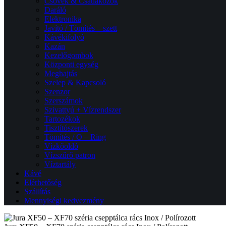
Csövek & Csatlakozók
Daráló
Elektronika
Javító / Tömítés – szett
Kávékifolyó
Kazán
Kezelőgombok
Központi egység
Meghajtás
Szelep & Kapcsoló
Szenzor
Szerszámok
Szivattyú + Vízrendszer
Tartozékok
Tisztítószerek
Tömítés / O – Ring
Vízkőoldó
Vízszűrő patron
Víztartály
Kávé
Elérhetőség
Szállítás
Mennyiségi kedvezmény