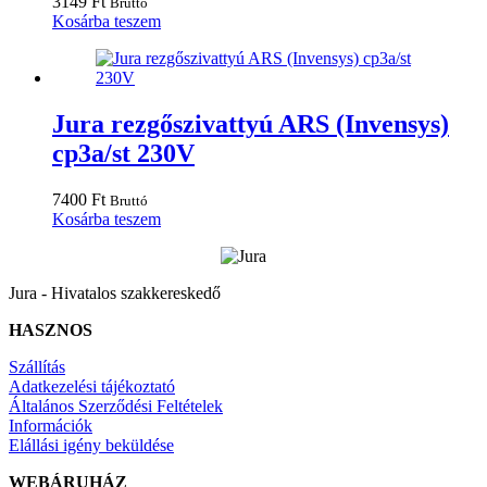
3149
Ft
Bruttó
Kosárba teszem
Jura rezgőszivattyú ARS (Invensys)
cp3a/st 230V
7400
Ft
Bruttó
Kosárba teszem
Jura - Hivatalos szakkereskedő
HASZNOS
Szállítás
Adatkezelési tájékoztató
Általános Szerződési Feltételek
Információk
Elállási igény beküldése
WEBÁRUHÁZ