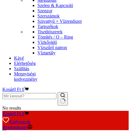
Meghajtás
Szelep & Kapcsoló
Szenzor
Szerszámok
Szivattyú + Vízrendszer
Tartozékok
Tisztítószerek
Tömítés / O – Ring
Vízkőoldó
Vízszűrő patron
Víztartály
Kávé
Elérhetőség
Szállítás
Mennyiségi
kedvezmény
Kosár
0
Ft
0
No results
Kosár
0
Ft
0
Kedvencek
Bejelentkezés