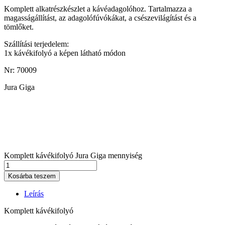
Komplett alkatrészkészlet a kávéadagolóhoz. Tartalmazza a
magasságállítást, az adagolófúvókákat, a csészevilágítást és a
tömlőket.
Szállítási terjedelem:
1x kávékifolyó a képen látható módon
Nr: 70009
Jura Giga
Komplett kávékifolyó Jura Giga mennyiség
Kosárba teszem
Leírás
Komplett kávékifolyó