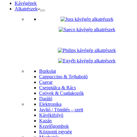
Kávégépek
Alkatrészek
Burkolat
Cappuccino & Tejhaboló
Csavar
Csepptálca & Rács
Csövek & Csatlakozók
Daráló
Elektronika
Javító / Tömítés – szett
Kávékifolyó
Kazán
Kezelőgombok
Központi egység