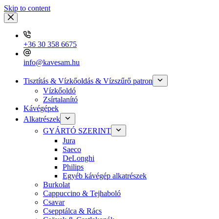
Skip to content
+36 30 358 6675
info@kavesam.hu
Tisztítás & Vízkőoldás & Vízszűrő patron
Vízkőoldó
Zsírtalanító
Kávégépek
Alkatrészek
GYÁRTÓ SZERINT
Jura
Saeco
DeLonghi
Philips
Egyéb kávégép alkatrészek
Burkolat
Cappuccino & Tejhaboló
Csavar
Csepptálca & Rács