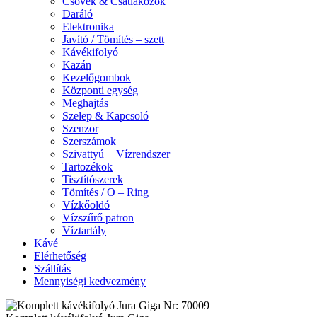
Csövek & Csatlakozók
Daráló
Elektronika
Javító / Tömítés – szett
Kávékifolyó
Kazán
Kezelőgombok
Központi egység
Meghajtás
Szelep & Kapcsoló
Szenzor
Szerszámok
Szivattyú + Vízrendszer
Tartozékok
Tisztítószerek
Tömítés / O – Ring
Vízkőoldó
Vízszűrő patron
Víztartály
Kávé
Elérhetőség
Szállítás
Mennyiségi kedvezmény