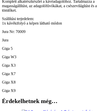
Komplett alkatrészkészlet a kávéadagolóhoz. Tartalmazza a
magasságállítást, az adagolófúvókákat, a csészevilágítást és a
tömlőket.
Szállítási terjedelem:
1x kávékifolyó a képen látható módon
Jura Nr: 70009
Jura
Giga 5
Giga W3
Giga X3
Giga X7
Giga X8
Giga X9
Érdekelhetnek még…