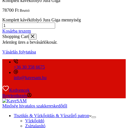
Komplett kávékifolyó Jura Giga
78700
Ft
Bruttó
Komplett kávékifolyó Jura Giga mennyiség
Kosárba teszem
Shopping Cart
Jelenleg üres a bevásárlókosár.
Vásárlás folytatása
+36 30 358 6675
info@kavesam.hu
Kedvencek
Bejelentkezés
Minőség hivatalos szakkereskedőtől
Tisztítás & Vízkőoldás & Vízszűrő patron
Vízkőoldó
Zsírtalanító